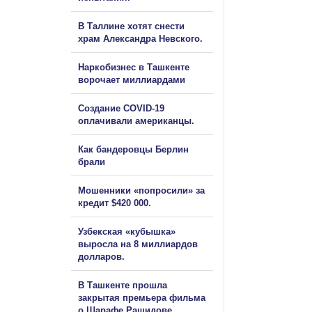
В Таллине хотят снести
храм Александра Невского.
Наркобизнес в Ташкенте
ворочает миллиардами
Создание COVID-19
оплачивали американцы.
Как бандеровцы Берлин
брали
Мошенники «попросили» за
кредит $420 000.
Узбекская «кубышка»
выросла на 8 миллиардов
долларов.
В Ташкенте прошла
закрытая премьера фильма
о Шарафе Рашидове.