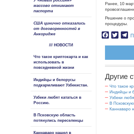
У «новых россиян»
Ранее, 10 мар
массово отнимают
провозглашенн
паспорта
Решение о про
США цинично отказались
процедуры.
от договоренностей в
Анкоридже
Facebook
Twitter
Te
П
/// НОВОСТИ
Что такое криптокарта и как
использовать в
повседневной жизни
Другие с
Индийцы и белорусы
подкармливают Узбекистан.
Что такое к
Индийцы и 
Узбеки любят кататься в
Узбеки любя
Россию.
В Псковскую
Каннаваро н
В Псковскую область
потянулись переселенцы
Каннаваро нашел в