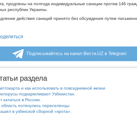
та, продлены на полгода индивидуальные санкции против 146 граж
ых республик Украины.
длении действия санкций принято без обсуждения путем письмен
legram
оделиться
Подписывайтесь на канал Вести.UZ в Telegram
татьи раздела
риптокарта и как использовать в повседневной жизни
белорусы подкармливают Узбекистан.
т кататься в Россию.
 область потянулись переселенцы
ашел в узбекской сборной «крота».