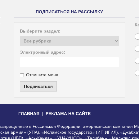
ПОДПИСАТЬСЯ НА РАССЫЛКУ
К
Выберите раздел:
Электронный адрес:
Отпишите меня
Подписаться
ГЛАВНАЯ
РЕКЛАМА НА САЙТЕ
, запрещенные в Российской Федерации: американская компания Me
еская армия» (УПА), «Исламское государство» (ИГ, ИГИЛ), «Джабх
артия (НБП), «Аль-Каида», «УНА-УНСО», «Талибан», «Меджлис кры