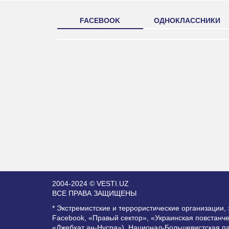
FACEBOOK
ОДНОКЛАССНИКИ
2004-2024 © VESTI.UZ
ВСЕ ПРАВА ЗАЩИЩЕНЫ
* Экстремистские и террористические организации
Facebook, «Правый сектор», «Украинская повстанч
«Джебхат ан-Нусра»), Национал-Большевистская п