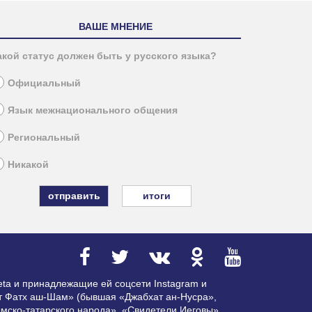
ВАШЕ МНЕНИЕ
акой статус должен быть у русского языка?
Официальный
Язык межнационального общения
Региональный
Никакой
итоги
ta и принадлежащие ей соцсети Instagram и
ат Фатх аш-Шам» (бывшая «Джабхат ан-Нусра»,
мско-татарского народа», «Свидетели Иеговы»,