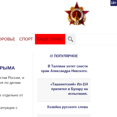
18+
ОРОВЬЕ
СПОРТ
ВАШЕ ПРАВО
/// ПОПУЛЯРНОЕ
В Таллине хотят снести
КРЫМА
храм Александра Невского.
тав России, и
ря по делам
«Ташкентский» Ил-114
прилетел в Бухару на
испытания.
 отдельно от
Хозяйка русского слова
ситуации с