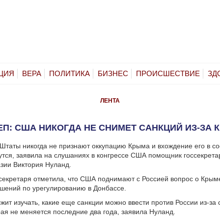
ЦИЯ
ВЕРА
ПОЛИТИКА
БИЗНЕС
ПРОИСШЕСТВИЕ
ЗД
ЛЕНТА
ЕП: США НИКОГДА НЕ СНИМЕТ САНКЦИЙ ИЗ-ЗА 
таты никогда не признают оккупацию Крыма и вхождение его в сос
утся, заявила на слушаниях в конгрессе США помощник госсекрета
зии Виктория Нуланд.
екретаря отметила, что США поднимают с Россией вопрос о Крыме
шений по урегулированию в Донбассе.
жит изучать, какие еще санкции можно ввести против России из-за 
ая не меняется последние два года, заявила Нуланд.