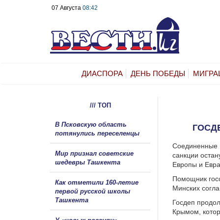
07 Августа
08:42
ДИАСПОРА
ДЕНЬ ПОБЕДЫ
МИГРА
/// ТОП
В Псковскую область
ГОСД
потянулись переселенцы
Соединенные Ш
Мир признал советские
санкции остан
шедевры Ташкента
Европы и Евра
Помощник госс
Как отметили 160-летие
Минских согла
первой русской школы
Ташкента
Госдеп продол
Крымом, котор