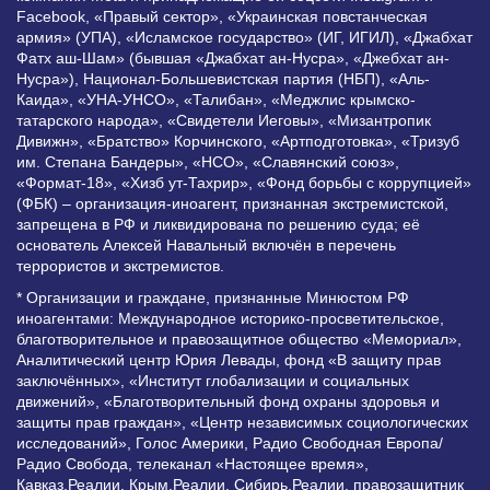
Facebook, «Правый сектор», «Украинская повстанческая
армия» (УПА), «Исламское государство» (ИГ, ИГИЛ), «Джабхат
Фатх аш-Шам» (бывшая «Джабхат ан-Нусра», «Джебхат ан-
Нусра»), Национал-Большевистская партия (НБП), «Аль-
Каида», «УНА-УНСО», «Талибан», «Меджлис крымско-
татарского народа», «Свидетели Иеговы», «Мизантропик
Дивижн», «Братство» Корчинского, «Артподготовка», «Тризуб
им. Степана Бандеры», «НСО», «Славянский союз»,
«Формат-18», «Хизб ут-Тахрир», «Фонд борьбы с коррупцией»
(ФБК) – организация-иноагент, признанная экстремистской,
запрещена в РФ и ликвидирована по решению суда; её
основатель Алексей Навальный включён в перечень
террористов и экстремистов.
* Организации и граждане, признанные Минюстом РФ
иноагентами: Международное историко-просветительское,
благотворительное и правозащитное общество «Мемориал»,
Аналитический центр Юрия Левады, фонд «В защиту прав
заключённых», «Институт глобализации и социальных
движений», «Благотворительный фонд охраны здоровья и
защиты прав граждан», «Центр независимых социологических
исследований», Голос Америки, Радио Свободная Европа/
Радио Свобода, телеканал «Настоящее время»,
Кавказ.Реалии, Крым.Реалии, Сибирь.Реалии, правозащитник