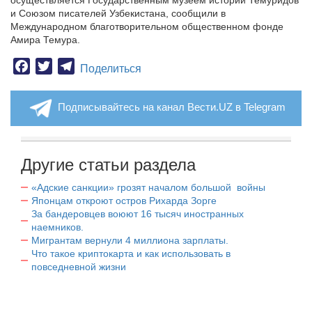
осуществляется Государственным музеем истории Темуридов
и Союзом писателей Узбекистана, сообщили в
Международном благотворительном общественном фонде
Амира Темура.
Facebook
Twitter
Telegram
Поделиться
Подписывайтесь на канал Вести.UZ в Telegram
Другие статьи раздела
«Адские санкции» грозят началом большой войны
Японцам откроют остров Рихарда Зорге
За бандеровцев воюют 16 тысяч иностранных
наемников.
Мигрантам вернули 4 миллиона зарплаты.
Что такое криптокарта и как использовать в
повседневной жизни