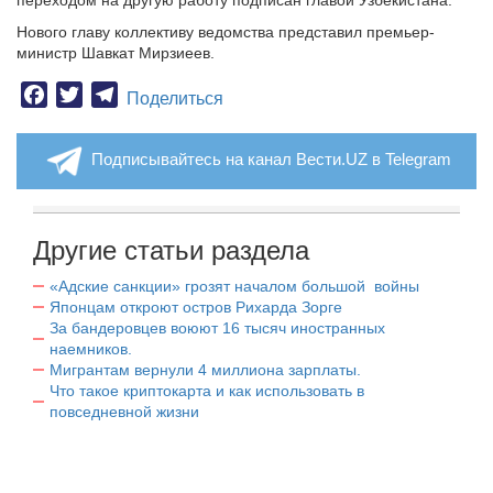
переходом на другую работу подписан главой Узбекистана.
Нового главу коллективу ведомства представил премьер-
министр Шавкат Мирзиеев.
Facebook
Twitter
Telegram
Поделиться
Подписывайтесь на канал Вести.UZ в Telegram
Другие статьи раздела
«Адские санкции» грозят началом большой войны
Японцам откроют остров Рихарда Зорге
За бандеровцев воюют 16 тысяч иностранных
наемников.
Мигрантам вернули 4 миллиона зарплаты.
Что такое криптокарта и как использовать в
повседневной жизни