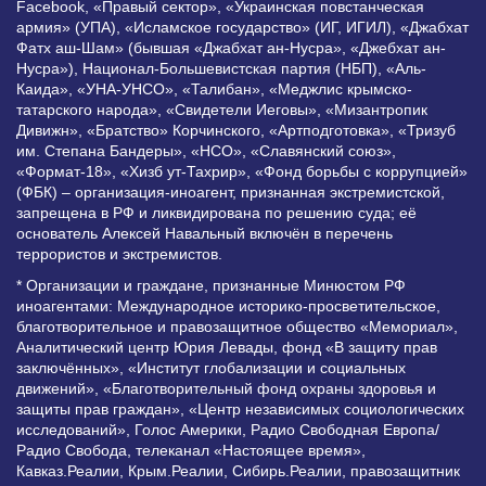
Facebook, «Правый сектор», «Украинская повстанческая
армия» (УПА), «Исламское государство» (ИГ, ИГИЛ), «Джабхат
Фатх аш-Шам» (бывшая «Джабхат ан-Нусра», «Джебхат ан-
Нусра»), Национал-Большевистская партия (НБП), «Аль-
Каида», «УНА-УНСО», «Талибан», «Меджлис крымско-
татарского народа», «Свидетели Иеговы», «Мизантропик
Дивижн», «Братство» Корчинского, «Артподготовка», «Тризуб
им. Степана Бандеры», «НСО», «Славянский союз»,
«Формат-18», «Хизб ут-Тахрир», «Фонд борьбы с коррупцией»
(ФБК) – организация-иноагент, признанная экстремистской,
запрещена в РФ и ликвидирована по решению суда; её
основатель Алексей Навальный включён в перечень
террористов и экстремистов.
* Организации и граждане, признанные Минюстом РФ
иноагентами: Международное историко-просветительское,
благотворительное и правозащитное общество «Мемориал»,
Аналитический центр Юрия Левады, фонд «В защиту прав
заключённых», «Институт глобализации и социальных
движений», «Благотворительный фонд охраны здоровья и
защиты прав граждан», «Центр независимых социологических
исследований», Голос Америки, Радио Свободная Европа/
Радио Свобода, телеканал «Настоящее время»,
Кавказ.Реалии, Крым.Реалии, Сибирь.Реалии, правозащитник