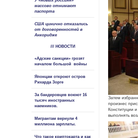
У «новых россиян»
массово отнимают
паспорта
США цинично отказались
от договоренностей в
Анкоридже
/// НОВОСТИ
«Адские санкции» грозят
началом большой войны
Японцам откроют остров
Рихарда Зорге
За бандеровцев воюют 16
Затем избранн
тысяч иностранных
произнес прис
наемников.
Конституции и
выполнять воз
Мигрантам вернули 4
миллиона зарплаты.
Что такое криптокарта и как