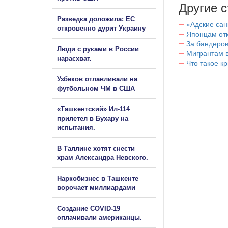
Другие с
Разведка доложила: ЕС
«Адские са
откровенно дурит Украину
Японцам отк
За бандеров
Люди с руками в России
Мигрантам в
нарасхват.
Что такое к
Узбеков отлавливали на
футбольном ЧМ в США
«Ташкентский» Ил-114
прилетел в Бухару на
испытания.
В Таллине хотят снести
храм Александра Невского.
Наркобизнес в Ташкенте
ворочает миллиардами
Создание COVID-19
оплачивали американцы.