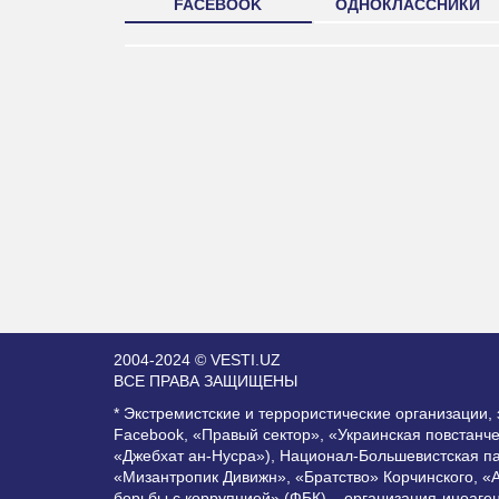
FACEBOOK
ОДНОКЛАССНИКИ
2004-2024 © VESTI.UZ
ВСЕ ПРАВА ЗАЩИЩЕНЫ
* Экстремистские и террористические организации
Facebook, «Правый сектор», «Украинская повстанч
«Джебхат ан-Нусра»), Национал-Большевистская п
«Мизантропик Дивижн», «Братство» Корчинского, «
борьбы с коррупцией» (ФБК) – организация-иноаге