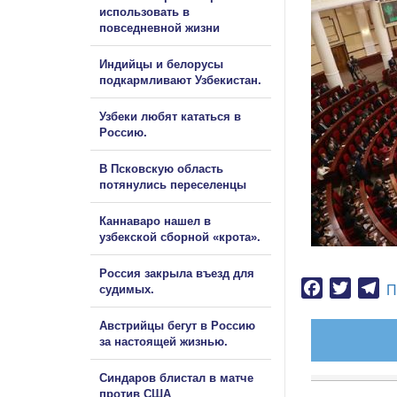
использовать в
повседневной жизни
Индийцы и белорусы
подкармливают Узбекистан.
Узбеки любят кататься в
Россию.
В Псковскую область
потянулись переселенцы
Каннаваро нашел в
узбекской сборной «крота».
Россия закрыла въезд для
Facebook
Twitter
Te
судимых.
П
Австрийцы бегут в Россию
за настоящей жизнью.
Синдаров блистал в матче
против США