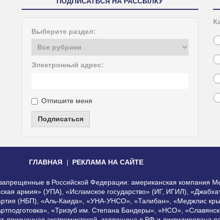
ПОДПИСАТЬСЯ НА РАССЫЛКУ
К
Выберите раздел:
Электронный адрес:
Отпишите меня
Подписаться
ГЛАВНАЯ
РЕКЛАМА НА САЙТЕ
, запрещенные в Российской Федерации: американская компания Me
еская армия» (УПА), «Исламское государство» (ИГ, ИГИЛ), «Джабх
артия (НБП), «Аль-Каида», «УНА-УНСО», «Талибан», «Меджлис кры
Артподготовка», «Тризуб им. Степана Бандеры», «НСО», «Славянск
нт, признанная экстремистской, запрещена в РФ и ликвидирована 