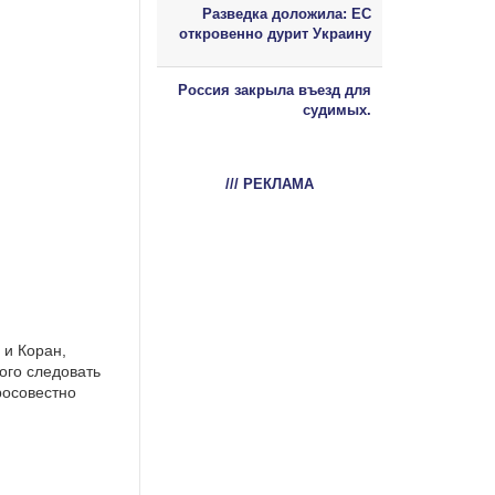
Разведка доложила: ЕС
откровенно дурит Украину
Россия закрыла въезд для
судимых.
/// РЕКЛАМА
 и Коран,
ого следовать
росовестно