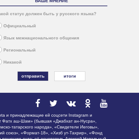
ВАШЕ МНЕНИЕ
акой статус должен быть у русского языка?
Официальный
Язык межнационального общения
Региональный
Никакой
итоги
ta и принадлежащие ей соцсети Instagram и
ат Фатх аш-Шам» (бывшая «Джабхат ан-Нусра»,
мско-татарского народа», «Свидетели Иеговы»,
ий союз», «Формат-18», «Хизб ут-Тахрир», «Фонд
по решению суда; её основатель Алексей Навальный