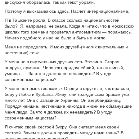
дискуссия оборвалась, так как текст убрали.
Поэтому я высказываюсь здесь. Насчет интернационализма.
Я в Ташкенте росла. В классе сколько национальностей
было? Я, например, не знала. Когда я читаю, что в московских
школах того времени процветал антисемитизм — поражаюсь.
Ничего подобного у нас не было и быть не могло.
Меня не переделать. И моих друзей-(многих виртуальных и
настоящих)-тоже.
У меня не в виртуальных друзьях есть Эвелина. Старая
подруга, армянка. Человек порядочнейший, талантливый,
умница……За что я должна ее ненавидеть? В угоду
современным нацистам?
У меня пол-рынка знакомых.Овощи и фрукты я, как правило,
беру у Любы и Курбана. Живут они гражданским браком уже
много лет. Она с Западной Украины. Он азербайджанец.
Порядочнейшие, честнейшие никогда в жизни не обманувшие
меня люди. За что я должна их ненавидеть? В угоду
современным нацистам?
Я считаю своей сестрой Зухру. Она считает меня своей
сестрой. Зачем я должна проводить между нами грань? В
угоду современным нацистам?