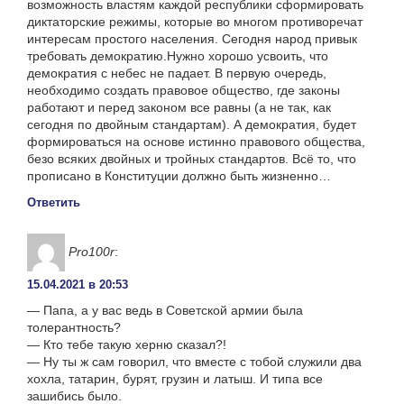
возможность властям каждой республики сформировать
диктаторские режимы, которые во многом противоречат
интересам простого населения. Сегодня народ привык
требовать демократию.Нужно хорошо усвоить, что
демократия с небес не падает. В первую очередь,
необходимо создать правовое общество, где законы
работают и перед законом все равны (а не так, как
сегодня по двойным стандартам). А демократия, будет
формироваться на основе истинно правового общества,
безо всяких двойных и тройных стандартов. Всё то, что
прописано в Конституции должно быть жизненно…
Ответить
Pro100r
:
15.04.2021 в 20:53
— Папа, а у вас ведь в Советской армии была
толерантность?
— Кто тебе такую херню сказал?!
— Ну ты ж сам говорил, что вместе с тобой служили два
хохла, татарин, бурят, грузин и латыш. И типа все
зашибись было.