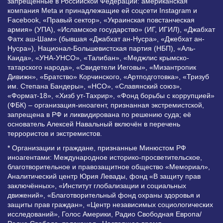
запрещенные в Российской Федерации: американская
компания Meta и принадлежащие ей соцсети Instagram и
Facebook, «Правый сектор», «Украинская повстанческая
армия» (УПА), «Исламское государство» (ИГ, ИГИЛ), «Джабхат
Фатх аш-Шам» (бывшая «Джабхат ан-Нусра», «Джебхат ан-
Нусра»), Национал-Большевистская партия (НБП), «Аль-
Каида», «УНА-УНСО», «Талибан», «Меджлис крымско-
татарского народа», «Свидетели Иеговы», «Мизантропик
Дивижн», «Братство» Корчинского, «Артподготовка», «Тризуб
им. Степана Бандеры», «НСО», «Славянский союз»,
«Формат-18», «Хизб ут-Тахрир», «Фонд борьбы с коррупцией»
(ФБК) – организация-иноагент, признанная экстремистской,
запрещена в РФ и ликвидирована по решению суда; её
основатель Алексей Навальный включён в перечень
террористов и экстремистов.
* Организации и граждане, признанные Минюстом РФ
иноагентами: Международное историко-просветительское,
благотворительное и правозащитное общество «Мемориал»,
Аналитический центр Юрия Левады, фонд «В защиту прав
заключённых», «Институт глобализации и социальных
движений», «Благотворительный фонд охраны здоровья и
защиты прав граждан», «Центр независимых социологических
исследований», Голос Америки, Радио Свободная Европа/