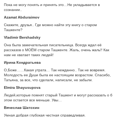
Пока не могу понять и принять это…Не укладывается в
сознании..
Аzamat Abduraimov
Скажите, друзья.. Где можно найти эту книгу о старом
Ташкенте?
Vladimir Bershadsky
Она была замечательная писательница. Всегда ждал её
рассказов о МОЁМ старом Ташкенте. Жаль, очень жаль!! Как
нам не хватает таких людей!
Ирина Кондратьева
О,Боже……Какая утрата… Так нежданно.. Так не вовремя.
Молодость ее Души была ее настоящим возрастом. Спасибо,
Татьяна, за все, что сделали, написали, не забыли.
Elmira Shayusupova
Людей,которые помнят старый Ташкент и могут рассказать о б
этом остается все меньше. Увы…
Вячеслав Шатохин
Умная добрая глубокая честная справедливая.