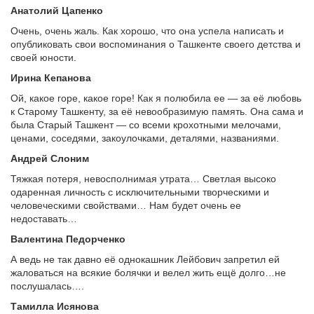
Анатолий Цапенко
Очень, очень жаль. Как хорошо, что она успела написать и
опубликовать свои воспоминания о Ташкенте своего детства и
своей юности.
Ирина Кепанова
Ой, какое горе, какое горе! Как я полюбила ее — за её любовь
к Старому Ташкенту, за её невообразимую память. Она сама и
была Старый Ташкент — со всеми крохотными мелочами,
ценами, соседями, закоулочками, деталями, названиями.
Андрей Слоним
Тяжкая потеря, невосполнимая утрата… Светлая высоко
одаренная личность с исключительными творческими и
человеческими свойствами… Нам будет очень ее
недоставать…
Валентина Педорченко
А ведь не так давно её однокашник Лейбович запретил ей
жаловаться на всякие болячки и велел жить ещё долго…не
послушалась….
Тамилла Исянова