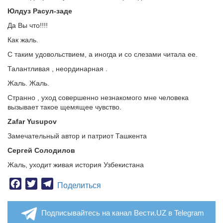
Юлдуз Расул-заде
Да Вы что!!!!
Как жаль.
С таким удовольствием, а иногда и со слезами читала ее.
Талантливая , неординарная .
Жаль. Жаль.
Странно , уход совершенно незнакомого мне человека
вызывает такое щемящее чувство.
Zafar Yusupov
Замечательный автор и патриот Ташкента
Сергей Солодилов
Жаль, уходит живая история Узбекистана
Facebook
Twitter
Telegram
Поделиться
Подписывайтесь на канал Вести.UZ в Telegram