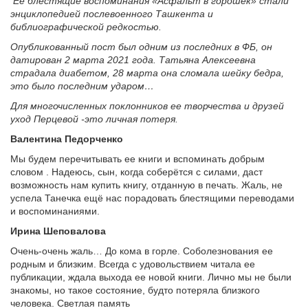
Ее блестящие воспоминания «Асфальт в горошек» стали
энциклопедией послевоенного Ташкента и
библиографической редкостью.
Опубликованный пост был одним из последних в ФБ, он
датирован 2 марта 2021 года. Татьяна Алексеевна
страдала диабетом, 28 марта она сломала шейку бедра,
это было последним ударом…
Для многочисленных поклонников ее творчества и друзей
уход Перцевой -это личная потеря.
Валентина Педорченко
Мы будем перечитывать ее книги и вспоминать добрым
словом . Надеюсь, сын, когда соберётся с силами, даст
возможность нам купить книгу, отданную в печать. Жаль, не
успела Танечка ещё нас порадовать блестящими переводами
и воспоминаниями.
Ирина Шеповалова
Очень-очень жаль… До кома в горле. Соболезнования ее
родным и близким. Всегда с удовольствием читала ее
публикации, ждала выхода ее новой книги. Лично мы не были
знакомы, но такое состояние, будто потеряла близкого
человека. Светлая память