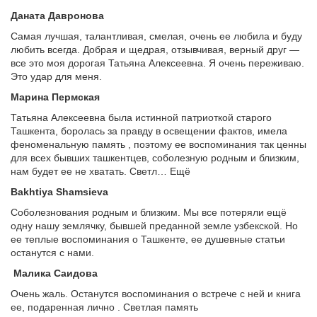
Даната Давронова
Самая лучшая, талантливая, смелая, очень ее любила и буду
любить всегда. Добрая и щедрая, отзывчивая, верный друг —
все это моя дорогая Татьяна Алексеевна. Я очень переживаю.
Это удар для меня.
Марина Пермская
Татьяна Алексеевна была истинной патриоткой старого
Ташкента, боролась за правду в освещении фактов, имела
феноменальную память , поэтому ее воспоминания так ценны
для всех бывших ташкентцев, соболезную родным и близким,
нам будет ее не хватать. Светл… Ещё
Bakhtiya Shamsieva
Соболезнования родным и близким. Мы все потеряли ещё
одну нашу землячку, бывшей преданной земле узбекской. Но
ее теплые воспоминания о Ташкенте, ее душевные статьи
останутся с нами.
Малика Саидова
Очень жаль. Останутся воспоминания о встрече с ней и книга
ее, подаренная лично . Светлая память