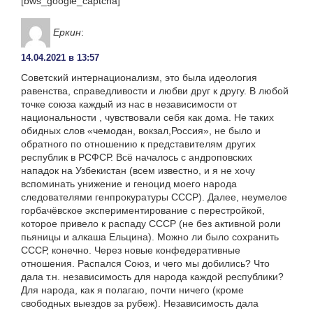
[bws_google_captcha]
Еркин
:
14.04.2021 в 13:57
Советский интернационализм, это была идеология
равенства, справедливости и любви друг к другу. В любой
точке союза каждый из нас в независимости от
национальности , чувствовали себя как дома. Не таких
обидных слов «чемодан, вокзал,Россия», не было и
обратного по отношению к представителям других
республик в РСФСР. Всё началось с андроповских
нападок на Узбекистан (всем известно, и я не хочу
вспоминать унижение и геноцид моего народа
следователями генпрокуратуры СССР). Далее, неумелое
горбачёвское экспериментирование с перестройкой,
которое привело к распаду СССР (не без активной роли
пьяницы и алкаша Ельцина). Можно ли было сохранить
СССР, конечно. Через новые конфедеративные
отношения. Распался Союз, и чего мы добились? Что
дала т.н. независимость для народа каждой республики?
Для народа, как я полагаю, почти ничего (кроме
свободных выездов за рубеж). Независимость дала