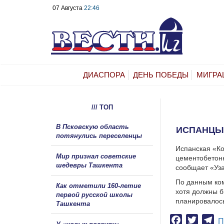
07 Августа
22:46
ДИАСПОРА
ДЕНЬ ПОБЕДЫ
МИГРА
/// ТОП
В Псковскую область
ИСПАНЦЫ 
потянулись переселенцы
Испанская «Ко
Мир признал советские
цементобетонн
шедевры Ташкента
сообщает «Уза
По данным ком
Как отметили 160-летие
хотя должны б
первой русской школы
планировалось
Ташкента
Facebook
Twitter
Te
П