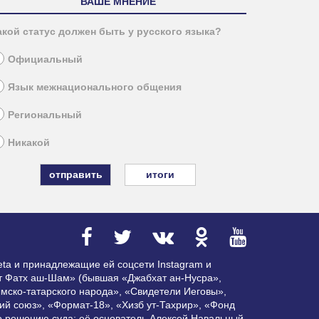
ВАШЕ МНЕНИЕ
акой статус должен быть у русского языка?
Официальный
Язык межнационального общения
Региональный
Никакой
итоги
ta и принадлежащие ей соцсети Instagram и
ат Фатх аш-Шам» (бывшая «Джабхат ан-Нусра»,
мско-татарского народа», «Свидетели Иеговы»,
ий союз», «Формат-18», «Хизб ут-Тахрир», «Фонд
по решению суда; её основатель Алексей Навальный