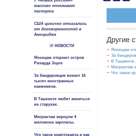
У «новых россиян»
массово отнимают
паспорта
США цинично отказались
от договоренностей в
Анкоридже
Другие с
/// НОВОСТИ
Японцам отк
За бандеров
Японцам откроют остров
В Ташкенте 
Рихарда Зорге
Мигрантам в
Что такое к
За бандеровцев воюют 16
тысяч иностранных
наемников.
В Ташкенте любят жениться
на старухах.
Мигрантам вернули 4
миллиона зарплаты.
Что такое криптокарта и как