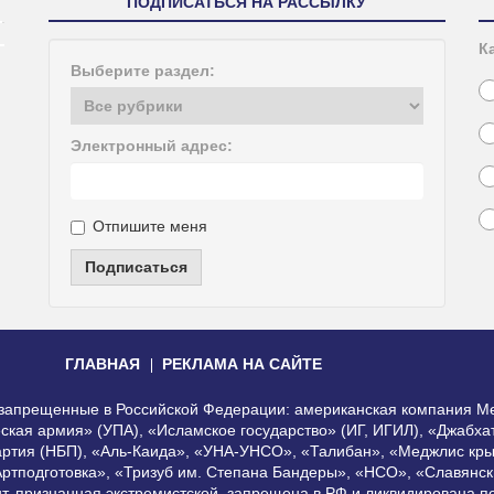
ПОДПИСАТЬСЯ НА РАССЫЛКУ
К
Выберите раздел:
Электронный адрес:
Отпишите меня
Подписаться
ГЛАВНАЯ
РЕКЛАМА НА САЙТЕ
, запрещенные в Российской Федерации: американская компания Me
еская армия» (УПА), «Исламское государство» (ИГ, ИГИЛ), «Джабх
артия (НБП), «Аль-Каида», «УНА-УНСО», «Талибан», «Меджлис кры
Артподготовка», «Тризуб им. Степана Бандеры», «НСО», «Славянск
нт, признанная экстремистской, запрещена в РФ и ликвидирована 