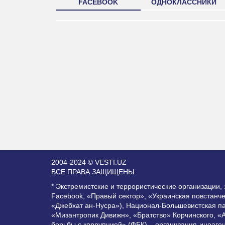
FACEBOOK
ОДНОКЛАССНИКИ
2004-2024 © VESTI.UZ
ВСЕ ПРАВА ЗАЩИЩЕНЫ
* Экстремистские и террористические организации
Facebook, «Правый сектор», «Украинская повстанч
«Джебхат ан-Нусра»), Национал-Большевистская п
«Мизантропик Дивижн», «Братство» Корчинского, «
борьбы с коррупцией» (ФБК) – организация-иноаге