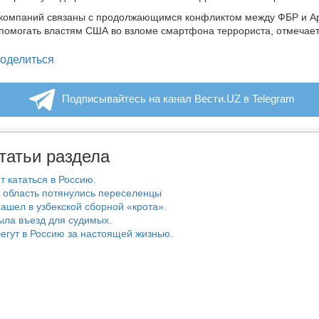
компаний связаны с продолжающимся конфликтом между ФБР и Ap
помогать властям США во взломе смартфона террориста, отмечает
legram
оделиться
Подписывайтесь на канал Вести.UZ в Telegram
татьи раздела
т кататься в Россию.
 область потянулись переселенцы
ашел в узбекской сборной «крота».
ыла въезд для судимых.
егут в Россию за настоящей жизнью.