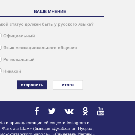
ВАШЕ МНЕНИЕ
акой статус должен быть у русского языка?
Официальный
Язык межнационального общения
Региональный
Никакой
итоги
ta и принадлежащие ей соцсети Instagram и
ат Фатх аш-Шам» (бывшая «Джабхат ан-Нусра»,
мско-татарского народа», «Свидетели Иеговы»,