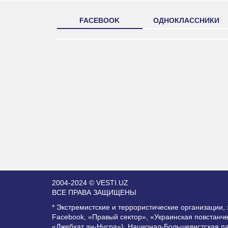
FACEBOOK
ОДНОКЛАССНИКИ
2004-2024 © VESTI.UZ
ВСЕ ПРАВА ЗАЩИЩЕНЫ
* Экстремистские и террористические организации
Facebook, «Правый сектор», «Украинская повстанч
«Джебхат ан-Нусра»), Национал-Большевистская п