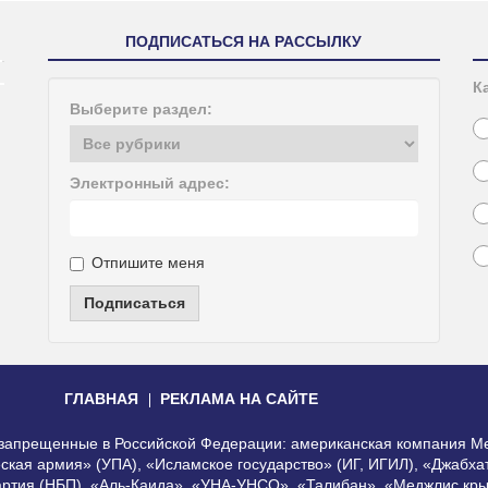
ПОДПИСАТЬСЯ НА РАССЫЛКУ
К
Выберите раздел:
Электронный адрес:
Отпишите меня
Подписаться
ГЛАВНАЯ
РЕКЛАМА НА САЙТЕ
, запрещенные в Российской Федерации: американская компания Me
еская армия» (УПА), «Исламское государство» (ИГ, ИГИЛ), «Джабх
артия (НБП), «Аль-Каида», «УНА-УНСО», «Талибан», «Меджлис кры