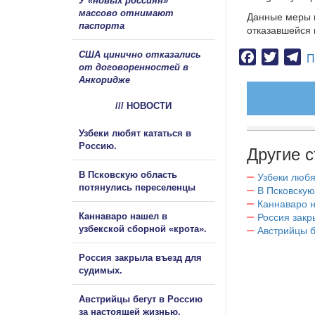
У «новых россиян»
массово отнимают
Данные меры 
паспорта
отказавшейся 
США цинично отказались
Facebook
Twitter
Te
П
от договоренностей в
Анкоридже
/// НОВОСТИ
Узбеки любят кататься в
Россию.
Другие с
В Псковскую область
Узбеки любя
потянулись переселенцы
В Псковскую
Каннаваро н
Каннаваро нашел в
Россия закр
узбекской сборной «крота».
Австрийцы б
Россия закрыла въезд для
судимых.
Австрийцы бегут в Россию
за настоящей жизнью.