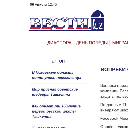
06 Августа
12:45
ДИАСПОРА
ДЕНЬ ПОБЕДЫ
МИГРА
/// ТОП
ВОПРЕКИ
В Псковскую область
потянулись переселенцы
Вопреки призы
Мир признал советские
компании Face
шедевры Ташкента
защиты пользо
По данным Th
Как отметили 160-летие
внедряют шифр
первой русской школы
Ташкента
Facebook Mess
Google – уско