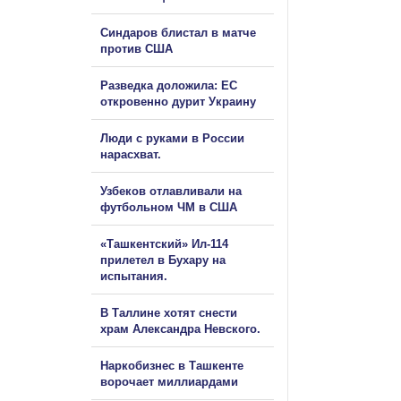
Синдаров блистал в матче
против США
Разведка доложила: ЕС
откровенно дурит Украину
Люди с руками в России
нарасхват.
Узбеков отлавливали на
футбольном ЧМ в США
«Ташкентский» Ил-114
прилетел в Бухару на
испытания.
В Таллине хотят снести
храм Александра Невского.
Наркобизнес в Ташкенте
ворочает миллиардами