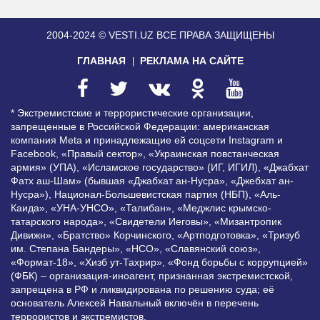
2004-2024 © VESTI.UZ
ВСЕ ПРАВА ЗАЩИЩЕНЫ
ГЛАВНАЯ
РЕКЛАМА НА САЙТЕ
* Экстремистские и террористические организации,
запрещенные в Российской Федерации: американская
компания Meta и принадлежащие ей соцсети Instagram и
Facebook, «Правый сектор», «Украинская повстанческая
армия» (УПА), «Исламское государство» (ИГ, ИГИЛ), «Джабхат
Фатх аш-Шам» (бывшая «Джабхат ан-Нусра», «Джебхат ан-
Нусра»), Национал-Большевистская партия (НБП), «Аль-
Каида», «УНА-УНСО», «Талибан», «Меджлис крымско-
татарского народа», «Свидетели Иеговы», «Мизантропик
Дивижн», «Братство» Корчинского, «Артподготовка», «Тризуб
им. Степана Бандеры», «НСО», «Славянский союз»,
«Формат-18», «Хизб ут-Тахрир», «Фонд борьбы с коррупцией»
(ФБК) – организация-иноагент, признанная экстремистской,
запрещена в РФ и ликвидирована по решению суда; её
основатель Алексей Навальный включён в перечень
террористов и экстремистов.