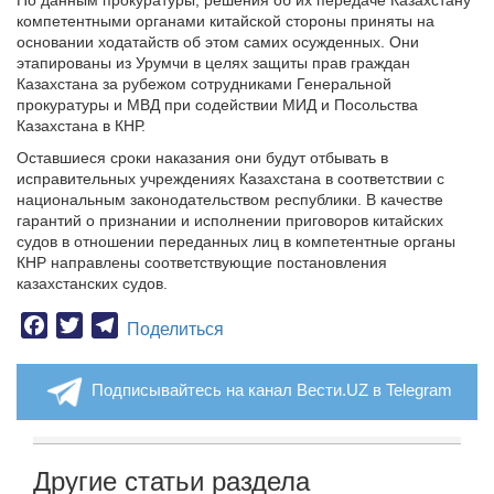
По данным прокуратуры, решения об их передаче Казахстану
компетентными органами китайской стороны приняты на
основании ходатайств об этом самих осужденных. Они
этапированы из Урумчи в целях защиты прав граждан
Казахстана за рубежом сотрудниками Генеральной
прокуратуры и МВД при содействии МИД и Посольства
Казахстана в КНР.
Оставшиеся сроки наказания они будут отбывать в
исправительных учреждениях Казахстана в соответствии с
национальным законодательством республики. В качестве
гарантий о признании и исполнении приговоров китайских
судов в отношении переданных лиц в компетентные органы
КНР направлены соответствующие постановления
казахстанских судов.
Facebook
Twitter
Telegram
Поделиться
Подписывайтесь на канал Вести.UZ в Telegram
Другие статьи раздела