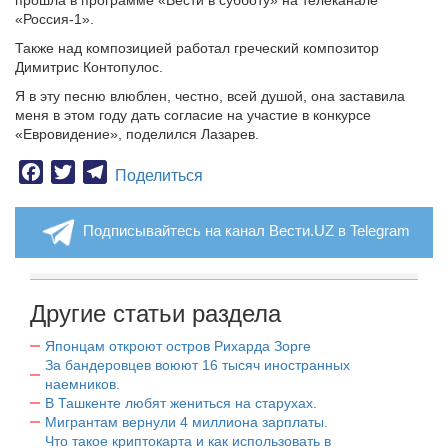
прошла в программе «Вести в субботу» на телеканале
«Россия-1».
Также над композицией работал греческий композитор
Димитрис Контопулос.
Я в эту песню влюблен, честно, всей душой, она заставила
меня в этом году дать согласие на участие в конкурсе
«Евровидение», поделился Лазарев.
Facebook
Twitter
Telegram
Поделиться
Подписывайтесь на канал Вести.UZ в Telegram
Другие статьи раздела
Японцам откроют остров Рихарда Зорге
За бандеровцев воюют 16 тысяч иностранных
наемников.
В Ташкенте любят жениться на старухах.
Мигрантам вернули 4 миллиона зарплаты.
Что такое криптокарта и как использовать в