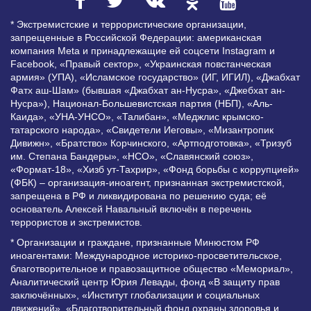
* Экстремистские и террористические организации,
запрещенные в Российской Федерации: американская
компания Meta и принадлежащие ей соцсети Instagram и
Facebook, «Правый сектор», «Украинская повстанческая
армия» (УПА), «Исламское государство» (ИГ, ИГИЛ), «Джабхат
Фатх аш-Шам» (бывшая «Джабхат ан-Нусра», «Джебхат ан-
Нусра»), Национал-Большевистская партия (НБП), «Аль-
Каида», «УНА-УНСО», «Талибан», «Меджлис крымско-
татарского народа», «Свидетели Иеговы», «Мизантропик
Дивижн», «Братство» Корчинского, «Артподготовка», «Тризуб
им. Степана Бандеры», «НСО», «Славянский союз»,
«Формат-18», «Хизб ут-Тахрир», «Фонд борьбы с коррупцией»
(ФБК) – организация-иноагент, признанная экстремистской,
запрещена в РФ и ликвидирована по решению суда; её
основатель Алексей Навальный включён в перечень
террористов и экстремистов.
* Организации и граждане, признанные Минюстом РФ
иноагентами: Международное историко-просветительское,
благотворительное и правозащитное общество «Мемориал»,
Аналитический центр Юрия Левады, фонд «В защиту прав
заключённых», «Институт глобализации и социальных
движений», «Благотворительный фонд охраны здоровья и