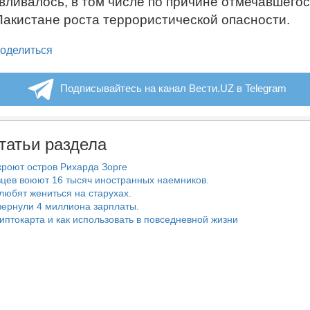
вливалось, в том числе по причине отмечавшегос
Пакистане роста террористической опасности.
legram
оделиться
Подписывайтесь на канал Вести.UZ в Telegram
татьи раздела
роют остров Рихарда Зорге
цев воюют 16 тысяч иностранных наемников.
любят жениться на старухах.
ернули 4 миллиона зарплаты.
риптокарта и как использовать в повседневной жизни