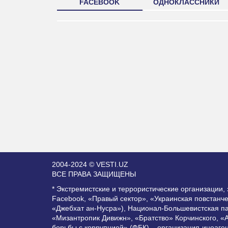
FACEBOOK
ОДНОКЛАССНИКИ
2004-2024 © VESTI.UZ
ВСЕ ПРАВА ЗАЩИЩЕНЫ
* Экстремистские и террористические организации
Facebook, «Правый сектор», «Украинская повстанч
«Джебхат ан-Нусра»), Национал-Большевистская п
«Мизантропик Дивижн», «Братство» Корчинского, «
борьбы с коррупцией» (ФБК) – организация-иноаге