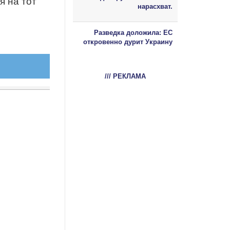
я на тот
нарасхват.
Разведка доложила: ЕС
откровенно дурит Украину
/// РЕКЛАМА