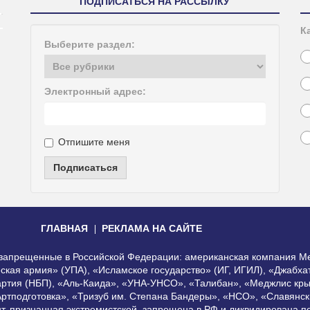
ПОДПИСАТЬСЯ НА РАССЫЛКУ
К
Выберите раздел:
Электронный адрес:
Отпишите меня
Подписаться
ГЛАВНАЯ
РЕКЛАМА НА САЙТЕ
, запрещенные в Российской Федерации: американская компания Me
еская армия» (УПА), «Исламское государство» (ИГ, ИГИЛ), «Джабх
артия (НБП), «Аль-Каида», «УНА-УНСО», «Талибан», «Меджлис кры
Артподготовка», «Тризуб им. Степана Бандеры», «НСО», «Славянск
нт, признанная экстремистской, запрещена в РФ и ликвидирована 