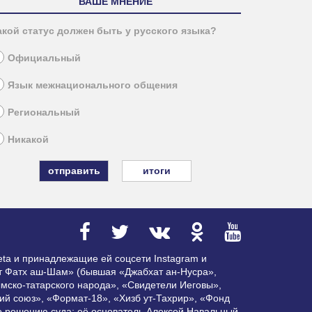
ВАШЕ МНЕНИЕ
акой статус должен быть у русского языка?
Официальный
Язык межнационального общения
Региональный
Никакой
итоги
ta и принадлежащие ей соцсети Instagram и
ат Фатх аш-Шам» (бывшая «Джабхат ан-Нусра»,
мско-татарского народа», «Свидетели Иеговы»,
ий союз», «Формат-18», «Хизб ут-Тахрир», «Фонд
по решению суда; её основатель Алексей Навальный