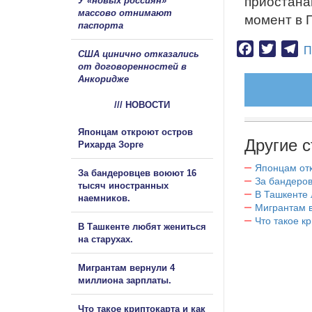
приостана
У «новых россиян»
массово отнимают
момент в 
паспорта
Facebook
Twitter
Te
П
США цинично отказались
от договоренностей в
Анкоридже
/// НОВОСТИ
Японцам откроют остров
Другие с
Рихарда Зорге
Японцам отк
За бандеровцев воюют 16
За бандеров
тысяч иностранных
В Ташкенте 
наемников.
Мигрантам в
Что такое к
В Ташкенте любят жениться
на старухах.
Мигрантам вернули 4
миллиона зарплаты.
Что такое криптокарта и как