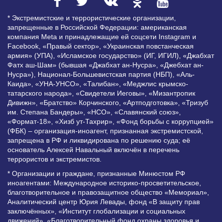
* Экстремистские и террористические организации,
запрещенные в Российской Федерации: американская
компания Meta и принадлежащие ей соцсети Instagram и
Facebook, «Правый сектор», «Украинская повстанческая
армия» (УПА), «Исламское государство» (ИГ, ИГИЛ), «Джабхат
Фатх аш-Шам» (бывшая «Джабхат ан-Нусра», «Джебхат ан-
Нусра»), Национал-Большевистская партия (НБП), «Аль-
Каида», «УНА-УНСО», «Талибан», «Меджлис крымско-
татарского народа», «Свидетели Иеговы», «Мизантропик
Дивижн», «Братство» Корчинского, «Артподготовка», «Тризуб
им. Степана Бандеры», «НСО», «Славянский союз»,
«Формат-18», «Хизб ут-Тахрир», «Фонд борьбы с коррупцией»
(ФБК) – организация-иноагент, признанная экстремистской,
запрещена в РФ и ликвидирована по решению суда; её
основатель Алексей Навальный включён в перечень
террористов и экстремистов.
* Организации и граждане, признанные Минюстом РФ
иноагентами: Международное историко-просветительское,
благотворительное и правозащитное общество «Мемориал»,
Аналитический центр Юрия Левады, фонд «В защиту прав
заключённых», «Институт глобализации и социальных
движений», «Благотворительный фонд охраны здоровья и