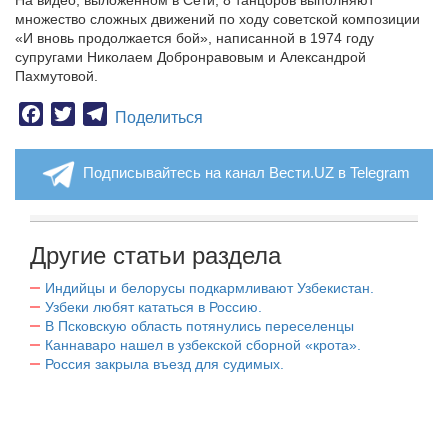
На видео, выложенном в Сети, 8 танцоров выполняют
множество сложных движений по ходу советской композиции
«И вновь продолжается бой», написанной в 1974 году
супругами Николаем Добронравовым и Александрой
Пахмутовой.
Facebook
Twitter
Telegram
Поделиться
Подписывайтесь на канал Вести.UZ в Telegram
Другие статьи раздела
Индийцы и белорусы подкармливают Узбекистан.
Узбеки любят кататься в Россию.
В Псковскую область потянулись переселенцы
Каннаваро нашел в узбекской сборной «крота».
Россия закрыла въезд для судимых.