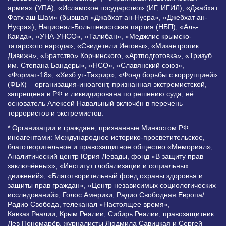
армия» (УПА), «Исламское государство» (ИГ, ИГИЛ), «Джабхат
Фатх аш-Шам» (бывшая «Джабхат ан-Нусра», «Джебхат ан-
Нусра»), Национал-Большевистская партия (НБП), «Аль-
Каида», «УНА-УНСО», «Талибан», «Меджлис крымско-
татарского народа», «Свидетели Иеговы», «Мизантропик
Дивижн», «Братство» Корчинского, «Артподготовка», «Тризуб
им. Степана Бандеры», «НСО», «Славянский союз»,
«Формат-18», «Хизб ут-Тахрир», «Фонд борьбы с коррупцией»
(ФБК) – организация-иноагент, признанная экстремистской,
запрещена в РФ и ликвидирована по решению суда; её
основатель Алексей Навальный включён в перечень
террористов и экстремистов.
* Организации и граждане, признанные Минюстом РФ
иноагентами: Международное историко-просветительское,
благотворительное и правозащитное общество «Мемориал»,
Аналитический центр Юрия Левады, фонд «В защиту прав
заключённых», «Институт глобализации и социальных
движений», «Благотворительный фонд охраны здоровья и
защиты прав граждан», «Центр независимых социологических
исследований», Голос Америки, Радио Свободная Европа/
Радио Свобода, телеканал «Настоящее время»,
Кавказ.Реалии, Крым.Реалии, Сибирь.Реалии, правозащитник
Лев Пономарёв, журналисты Людмила Савицкая и Сергей