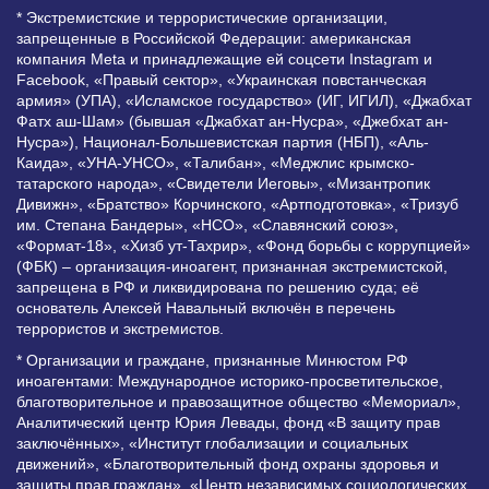
* Экстремистские и террористические организации,
запрещенные в Российской Федерации: американская
компания Meta и принадлежащие ей соцсети Instagram и
Facebook, «Правый сектор», «Украинская повстанческая
армия» (УПА), «Исламское государство» (ИГ, ИГИЛ), «Джабхат
Фатх аш-Шам» (бывшая «Джабхат ан-Нусра», «Джебхат ан-
Нусра»), Национал-Большевистская партия (НБП), «Аль-
Каида», «УНА-УНСО», «Талибан», «Меджлис крымско-
татарского народа», «Свидетели Иеговы», «Мизантропик
Дивижн», «Братство» Корчинского, «Артподготовка», «Тризуб
им. Степана Бандеры», «НСО», «Славянский союз»,
«Формат-18», «Хизб ут-Тахрир», «Фонд борьбы с коррупцией»
(ФБК) – организация-иноагент, признанная экстремистской,
запрещена в РФ и ликвидирована по решению суда; её
основатель Алексей Навальный включён в перечень
террористов и экстремистов.
* Организации и граждане, признанные Минюстом РФ
иноагентами: Международное историко-просветительское,
благотворительное и правозащитное общество «Мемориал»,
Аналитический центр Юрия Левады, фонд «В защиту прав
заключённых», «Институт глобализации и социальных
движений», «Благотворительный фонд охраны здоровья и
защиты прав граждан», «Центр независимых социологических