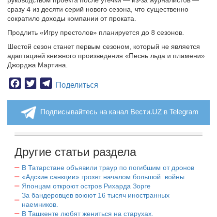
руководством проекта после утечки — из-за журналистов —
сразу 4 из десяти серий нового сезона, что существенно
сократило доходы компании от проката.
Продлить «Игру престолов» планируется до 8 сезонов.
Шестой сезон станет первым сезоном, который не является
адаптацией книжного произведения «Песнь льда и пламени»
Джорджа Мартина.
Facebook
Twitter
Telegram
Поделиться
Подписывайтесь на канал Вести.UZ в Telegram
Другие статьи раздела
В Татарстане объявили траур по погибшим от дронов
«Адские санкции» грозят началом большой войны
Японцам откроют остров Рихарда Зорге
За бандеровцев воюют 16 тысяч иностранных
наемников.
В Ташкенте любят жениться на старухах.