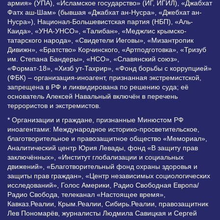
армия» (УПА), «Исламское государство» (ИГ, ИГИЛ), «Джабхат
Фатх аш-Шам» (бывшая «Джабхат ан-Нусра», «Джебхат ан-
Нусра»), Национал-Большевистская партия (НБП), «Аль-
Каида», «УНА-УНСО», «Талибан», «Меджлис крымско-
татарского народа», «Свидетели Иеговы», «Мизантропик
Дивижн», «Братство» Корчинского, «Артподготовка», «Тризуб
им. Степана Бандеры», «НСО», «Славянский союз»,
«Формат-18», «Хизб ут-Тахрир», «Фонд борьбы с коррупцией»
(ФБК) – организация-иноагент, признанная экстремистской,
запрещена в РФ и ликвидирована по решению суда; её
основатель Алексей Навальный включён в перечень
террористов и экстремистов.
* Организации и граждане, признанные Минюстом РФ
иноагентами: Международное историко-просветительское,
благотворительное и правозащитное общество «Мемориал»,
Аналитический центр Юрия Левады, фонд «В защиту прав
заключённых», «Институт глобализации и социальных
движений», «Благотворительный фонд охраны здоровья и
защиты прав граждан», «Центр независимых социологических
исследований», Голос Америки, Радио Свободная Европа/
Радио Свобода, телеканал «Настоящее время»,
Кавказ.Реалии, Крым.Реалии, Сибирь.Реалии, правозащитник
Лев Пономарёв, журналисты Людмила Савицкая и Сергей