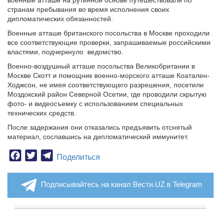
военные атташе на рутинной основе путешествовали по
странам пребывания во время исполнения своих
дипломатических обязанностей.
Военные атташе британского посольства в Москве проходили
все соответствующие проверки, запрашиваемые российскими
властями, подчеркнуло ведомство.
Военно-воздушный атташе посольства Великобритании в
Москве Скотт и помощник военно-морского атташе Коатален-
Ходжсон, не имея соответствующего разрешения, посетили
Моздокский район Северной Осетии, где проводили скрытую
фото- и видеосъемку с использованием специальных
технических средств.
После задержания они отказались предъявить отснятый
материал, сославшись на дипломатический иммунитет.
Facebook
Twitter
Telegram
Поделиться
Подписывайтесь на канал Вести.UZ в Telegram