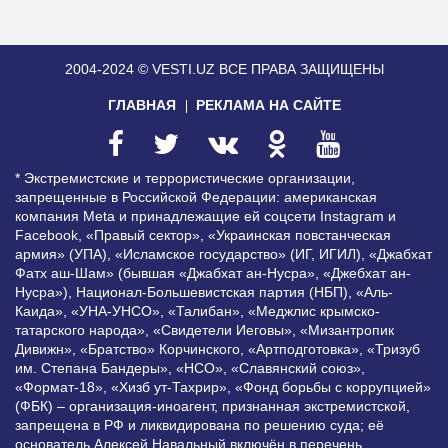
2004-2024 © VESTI.UZ
ВСЕ ПРАВА ЗАЩИЩЕНЫ
ГЛАВНАЯ
РЕКЛАМА НА САЙТЕ
* Экстремистские и террористические организации,
запрещенные в Российской Федерации: американская
компания Meta и принадлежащие ей соцсети Instagram и
Facebook, «Правый сектор», «Украинская повстанческая
армия» (УПА), «Исламское государство» (ИГ, ИГИЛ), «Джабхат
Фатх аш-Шам» (бывшая «Джабхат ан-Нусра», «Джебхат ан-
Нусра»), Национал-Большевистская партия (НБП), «Аль-
Каида», «УНА-УНСО», «Талибан», «Меджлис крымско-
татарского народа», «Свидетели Иеговы», «Мизантропик
Дивижн», «Братство» Корчинского, «Артподготовка», «Тризуб
им. Степана Бандеры», «НСО», «Славянский союз»,
«Формат-18», «Хизб ут-Тахрир», «Фонд борьбы с коррупцией»
(ФБК) – организация-иноагент, признанная экстремистской,
запрещена в РФ и ликвидирована по решению суда; её
основатель Алексей Навальный включён в перечень