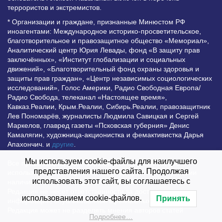
террористов и экстремистов.
* Организации и граждане, признанные Минюстом РФ
иноагентами: Международное историко-просветительское,
благотворительное и правозащитное общество «Мемориал»,
Аналитический центр Юрия Левады, фонд «В защиту прав
заключённых», «Институт глобализации и социальных
движений», «Благотворительный фонд охраны здоровья и
защиты прав граждан», «Центр независимых социологических
исследований», Голос Америки, Радио Свободная Европа/
Радио Свобода, телеканал «Настоящее время»,
Кавказ.Реалии, Крым.Реалии, Сибирь.Реалии, правозащитник
Лев Пономарёв, журналисты Людмила Савицкая и Сергей
Маркелов, главред газеты «Псковская губерния» Денис
Камалягин, художница-акционистка и фемактивистка Дарья
Апахончич. и
другие
.
Мы используем cookie-файлы для наилучшего
Все права защищены и охраняются законом. Любое
представления нашего сайта. Продолжая
использование материалов сайта допустимо при условии
использовать этот сайт, вы соглашаетесь с
наличия активной гиперссылки на Vesti.UZ.
Редакция не несет ответственности за достоверность
использованием cookie-файлов.
Принять
информации, опубликованной в рекламных объявлениях.
Редакция может не разделять мнения авторов статей
Подробнее…