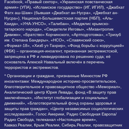
Facebook, «Правый сектор», «Украинская повстанческая
армия» (УПА), «Исламское государство» (ИГ, ИГИЛ), «Джабхат
Фатх аш-Шам» (бывшая «Джабхат ан-Нусра», «Джебхат ан-
Нусра»), Национал-Большевистская партия (НБП), «Аль-
Каида», «УНА-УНСО», «Талибан», «Меджлис крымско-
татарского народа», «Свидетели Иеговы», «Мизантропик
Дивижн», «Братство» Корчинского, «Артподготовка», «Тризуб
им. Степана Бандеры», «НСО», «Славянский союз»,
«Формат-18», «Хизб ут-Тахрир», «Фонд борьбы с коррупцией»
(ФБК) – организация-иноагент, признанная экстремистской,
запрещена в РФ и ликвидирована по решению суда; её
основатель Алексей Навальный включён в перечень
террористов и экстремистов.
* Организации и граждане, признанные Минюстом РФ
иноагентами: Международное историко-просветительское,
благотворительное и правозащитное общество «Мемориал»,
Аналитический центр Юрия Левады, фонд «В защиту прав
заключённых», «Институт глобализации и социальных
движений», «Благотворительный фонд охраны здоровья и
защиты прав граждан», «Центр независимых социологических
исследований», Голос Америки, Радио Свободная Европа/
Радио Свобода, телеканал «Настоящее время»,
Кавказ.Реалии, Крым.Реалии, Сибирь.Реалии, правозащитник