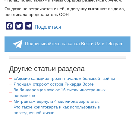
«талак, талак, талак» и тиакм образом развестись с женой.
Он даже не встречается с ней, а девушку выгоняют из дома,
посетивала представитель ООН.
Facebook
Twitter
Telegram
Поделиться
Подписывайтесь на канал Вести.UZ в Telegram
Другие статьи раздела
«Адские санкции» грозят началом большой войны
Японцам откроют остров Рихарда Зорге
За бандеровцев воюют 16 тысяч иностранных
наемников.
Мигрантам вернули 4 миллиона зарплаты.
Что такое криптокарта и как использовать в
повседневной жизни