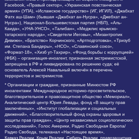
Facebook, «Правый сектор», «Украинская повстанческая
армия» (УПА), «Исламское государство» (ИГ, ИГИЛ), «Джабхат
Фатх аш-Шам» (бывшая «Джабхат ан-Нусра», «Джебхат ан-
Нусра»), Национал-Большевистская партия (НБП), «Аль-
Каида», «УНА-УНСО», «Талибан», «Меджлис крымско-
татарского народа», «Свидетели Иеговы», «Мизантропик
Дивижн», «Братство» Корчинского, «Артподготовка», «Тризуб
им. Степана Бандеры», «НСО», «Славянский союз»,
«Формат-18», «Хизб ут-Тахрир», «Фонд борьбы с коррупцией»
(ФБК) – организация-иноагент, признанная экстремистской,
запрещена в РФ и ликвидирована по решению суда; её
основатель Алексей Навальный включён в перечень
террористов и экстремистов.
* Организации и граждане, признанные Минюстом РФ
иноагентами: Международное историко-просветительское,
благотворительное и правозащитное общество «Мемориал»,
Аналитический центр Юрия Левады, фонд «В защиту прав
заключённых», «Институт глобализации и социальных
движений», «Благотворительный фонд охраны здоровья и
защиты прав граждан», «Центр независимых социологических
исследований», Голос Америки, Радио Свободная Европа/
Радио Свобода, телеканал «Настоящее время»,
Кавказ.Реалии, Крым.Реалии, Сибирь.Реалии, правозащитник