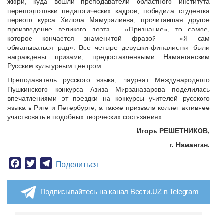
жюри, куда вошли преподаватели областного института
переподготовки педагогических кадров, победила студентка
первого курса Хилола Мамуралиева, прочитавшая другое
произведение великого поэта – «Признание», то самое,
которое кончается знаменитой фразой – «Я сам
обманываться рад». Все четыре девушки-финалистки были
награждены призами, предоставленными Наманганским
Русским культурным центром.
Преподаватель русского языка, лауреат Международного
Пушкинского конкурса Азиза Мирзаназарова поделилась
впечатлениями от поездки на конкурсы учителей русского
языка в Риге и Петербурге, а также призвала коллег активнее
участвовать в подобных творческих состязаниях.
Игорь
РЕШЕТНИКОВ
,
г. Наманган.
Facebook
Twitter
Telegram
Поделиться
Подписывайтесь на канал Вести.UZ в Telegram