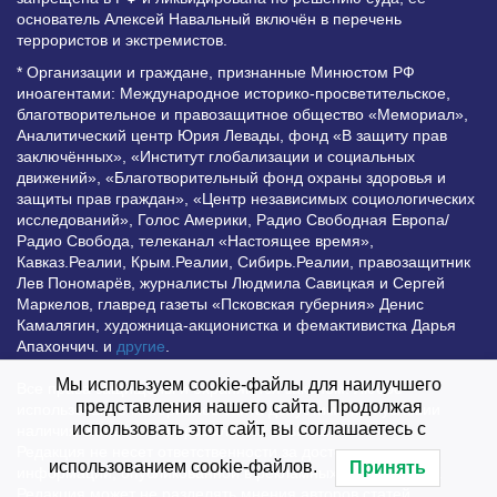
основатель Алексей Навальный включён в перечень
террористов и экстремистов.
* Организации и граждане, признанные Минюстом РФ
иноагентами: Международное историко-просветительское,
благотворительное и правозащитное общество «Мемориал»,
Аналитический центр Юрия Левады, фонд «В защиту прав
заключённых», «Институт глобализации и социальных
движений», «Благотворительный фонд охраны здоровья и
защиты прав граждан», «Центр независимых социологических
исследований», Голос Америки, Радио Свободная Европа/
Радио Свобода, телеканал «Настоящее время»,
Кавказ.Реалии, Крым.Реалии, Сибирь.Реалии, правозащитник
Лев Пономарёв, журналисты Людмила Савицкая и Сергей
Маркелов, главред газеты «Псковская губерния» Денис
Камалягин, художница-акционистка и фемактивистка Дарья
Апахончич. и
другие
.
Мы используем cookie-файлы для наилучшего
Все права защищены и охраняются законом. Любое
представления нашего сайта. Продолжая
использование материалов сайта допустимо при условии
использовать этот сайт, вы соглашаетесь с
наличия активной гиперссылки на Vesti.UZ.
Редакция не несет ответственности за достоверность
использованием cookie-файлов.
Принять
информации, опубликованной в рекламных объявлениях.
Редакция может не разделять мнения авторов статей