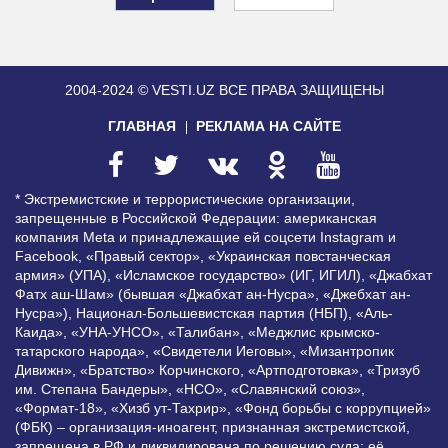
2004-2024 © VESTI.UZ
ВСЕ ПРАВА ЗАЩИЩЕНЫ
ГЛАВНАЯ
РЕКЛАМА НА САЙТЕ
* Экстремистские и террористические организации,
запрещенные в Российской Федерации: американская
компания Meta и принадлежащие ей соцсети Instagram и
Facebook, «Правый сектор», «Украинская повстанческая
армия» (УПА), «Исламское государство» (ИГ, ИГИЛ), «Джабхат
Фатх аш-Шам» (бывшая «Джабхат ан-Нусра», «Джебхат ан-
Нусра»), Национал-Большевистская партия (НБП), «Аль-
Каида», «УНА-УНСО», «Талибан», «Меджлис крымско-
татарского народа», «Свидетели Иеговы», «Мизантропик
Дивижн», «Братство» Корчинского, «Артподготовка», «Тризуб
им. Степана Бандеры», «НСО», «Славянский союз»,
«Формат-18», «Хизб ут-Тахрир», «Фонд борьбы с коррупцией»
(ФБК) – организация-иноагент, признанная экстремистской,
запрещена в РФ и ликвидирована по решению суда; её