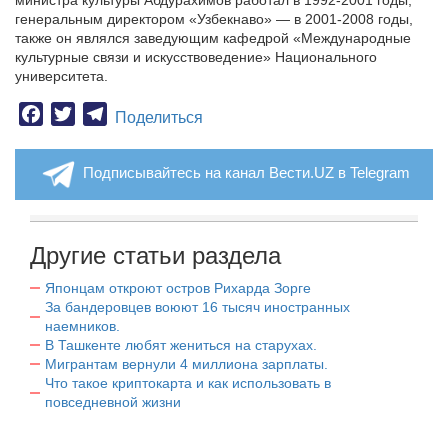
министра культуры Абдурахимов работал в 1992-2001 годы,
генеральным директором «Узбекнаво» — в 2001-2008 годы,
также он являлся заведующим кафедрой «Международные
культурные связи и искусствоведение» Национального
университета.
Facebook
Twitter
Telegram
Поделиться
Подписывайтесь на канал Вести.UZ в Telegram
Другие статьи раздела
Японцам откроют остров Рихарда Зорге
За бандеровцев воюют 16 тысяч иностранных
наемников.
В Ташкенте любят жениться на старухах.
Мигрантам вернули 4 миллиона зарплаты.
Что такое криптокарта и как использовать в
повседневной жизни