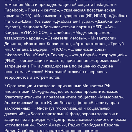
компания Meta и принадлежащие ей соцсети Instagram и
Facebook, «Правый сектор», «Украинская повстанческая
армия» (УПА), «Исламское государство» (ИГ, ИГИЛ), «Джабхат
Фатх аш-Шам» (бывшая «Джабхат ан-Нусра», «Джебхат ан-
Нусра»), Национал-Большевистская партия (НБП), «Аль-
Каида», «УНА-УНСО», «Талибан», «Меджлис крымско-
татарского народа», «Свидетели Иеговы», «Мизантропик
Дивижн», «Братство» Корчинского, «Артподготовка», «Тризуб
им. Степана Бандеры», «НСО», «Славянский союз»,
«Формат-18», «Хизб ут-Тахрир», «Фонд борьбы с коррупцией»
(ФБК) – организация-иноагент, признанная экстремистской,
запрещена в РФ и ликвидирована по решению суда; её
основатель Алексей Навальный включён в перечень
террористов и экстремистов.
* Организации и граждане, признанные Минюстом РФ
иноагентами: Международное историко-просветительское,
благотворительное и правозащитное общество «Мемориал»,
Аналитический центр Юрия Левады, фонд «В защиту прав
заключённых», «Институт глобализации и социальных
движений», «Благотворительный фонд охраны здоровья и
защиты прав граждан», «Центр независимых социологических
исследований», Голос Америки, Радио Свободная Европа/
Радио Свобода, телеканал «Настоящее время»,