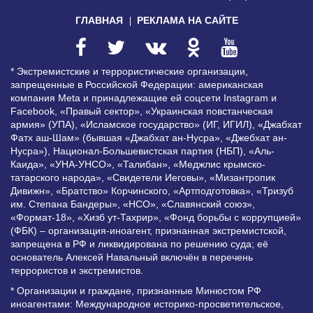
ГЛАВНАЯ
РЕКЛАМА НА САЙТЕ
* Экстремистские и террористические организации,
запрещенные в Российской Федерации: американская
компания Meta и принадлежащие ей соцсети Instagram и
Facebook, «Правый сектор», «Украинская повстанческая
армия» (УПА), «Исламское государство» (ИГ, ИГИЛ), «Джабхат
Фатх аш-Шам» (бывшая «Джабхат ан-Нусра», «Джебхат ан-
Нусра»), Национал-Большевистская партия (НБП), «Аль-
Каида», «УНА-УНСО», «Талибан», «Меджлис крымско-
татарского народа», «Свидетели Иеговы», «Мизантропик
Дивижн», «Братство» Корчинского, «Артподготовка», «Тризуб
им. Степана Бандеры», «НСО», «Славянский союз»,
«Формат-18», «Хизб ут-Тахрир», «Фонд борьбы с коррупцией»
(ФБК) – организация-иноагент, признанная экстремистской,
запрещена в РФ и ликвидирована по решению суда; её
основатель Алексей Навальный включён в перечень
террористов и экстремистов.
* Организации и граждане, признанные Минюстом РФ
иноагентами: Международное историко-просветительское,