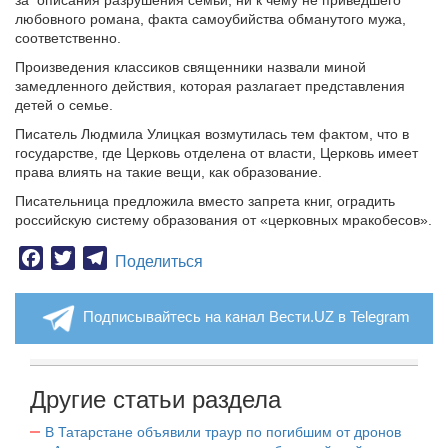
за описания разрушения семьи, ни к чему не приведшего
любовного романа, факта самоубийства обманутого мужа,
соответственно.
Произведения классиков священники назвали миной
замедленного действия, которая разлагает представления
детей о семье.
Писатель Людмила Улицкая возмутилась тем фактом, что в
государстве, где Церковь отделена от власти, Церковь имеет
права влиять на такие вещи, как образование.
Писательница предложила вместо запрета книг, оградить
российскую систему образования от «церковных мракобесов».
Facebook
Twitter
Telegram
Поделиться
Подписывайтесь на канал Вести.UZ в Telegram
Другие статьи раздела
В Татарстане объявили траур по погибшим от дронов