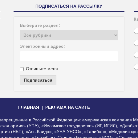
ПОДПИСАТЬСЯ НА РАССЫЛКУ
К
Выберите раздел:
Электронный адрес:
Отпишите меня
Подписаться
ГЛАВНАЯ
РЕКЛАМА НА САЙТЕ
, запрещенные в Российской Федерации: американская компания Me
еская армия» (УПА), «Исламское государство» (ИГ, ИГИЛ), «Джабх
артия (НБП), «Аль-Каида», «УНА-УНСО», «Талибан», «Меджлис кры
Артподготовка», «Тризуб им. Степана Бандеры», «НСО», «Славянск