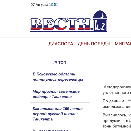
07 Августа
10:51
ДИАСПОРА
ДЕНЬ ПОБЕДЫ
МИГРА
/// ТОП
В Псковскую область
потянулись переселенцы
Автодорожники
Мир признал советские
уплотненного 
шедевры Ташкента
По данным «У
использования
Как отметили 160-летие
первой русской школы
Выяснилось, ч
Ташкента
продукцию, в 
тонн битумной