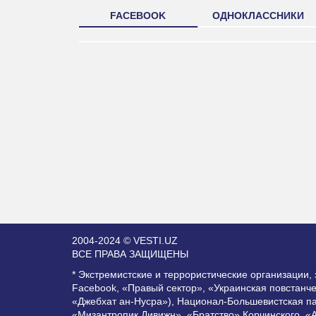
FACEBOOK
ОДНОКЛАССНИКИ
2004-2024 © VESTI.UZ
ВСЕ ПРАВА ЗАЩИЩЕНЫ
* Экстремистские и террористические организации
Facebook, «Правый сектор», «Украинская повстанч
«Джебхат ан-Нусра»), Национал-Большевистская п
«Мизантропик Дивижн», «Братство» Корчинского, «