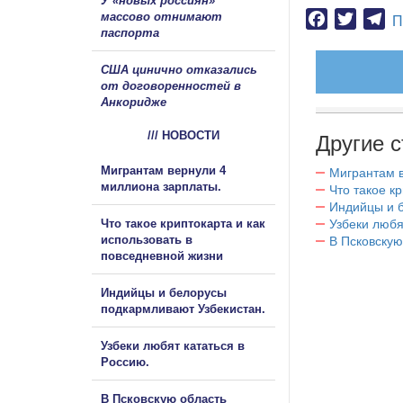
У «новых россиян»
массово отнимают
Facebook
Twitter
Te
П
паспорта
США цинично отказались
от договоренностей в
Анкоридже
/// НОВОСТИ
Другие с
Мигрантам вернули 4
Мигрантам в
миллиона зарплаты.
Что такое к
Индийцы и 
Что такое криптокарта и как
Узбеки любя
использовать в
В Псковскую
повседневной жизни
Индийцы и белорусы
подкармливают Узбекистан.
Узбеки любят кататься в
Россию.
В Псковскую область