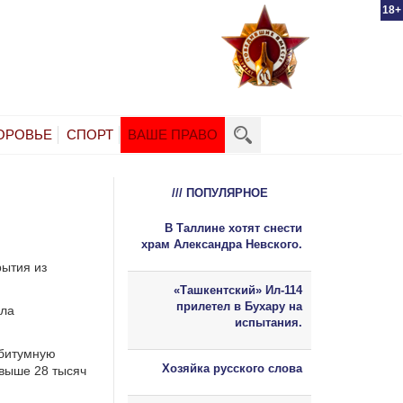
18+
ОРОВЬЕ
СПОРТ
ВАШЕ ПРАВО
/// ПОПУЛЯРНОЕ
В Таллине хотят снести
храм Александра Невского.
рытия из
«Ташкентский» Ил-114
прилетел в Бухару на
ала
испытания.
 битумную
Хозяйка русского слова
свыше 28 тысяч