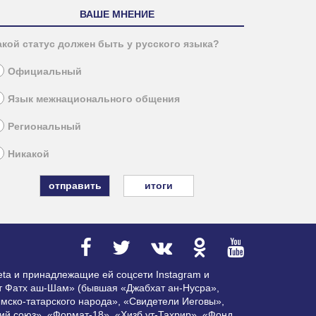
ВАШЕ МНЕНИЕ
акой статус должен быть у русского языка?
Официальный
Язык межнационального общения
Региональный
Никакой
итоги
ta и принадлежащие ей соцсети Instagram и
ат Фатх аш-Шам» (бывшая «Джабхат ан-Нусра»,
мско-татарского народа», «Свидетели Иеговы»,
ий союз», «Формат-18», «Хизб ут-Тахрир», «Фонд