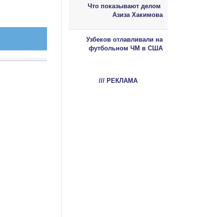
Что показывают делом
Азиза Хакимова
Узбеков отлавливали на
футбольном ЧМ в США
/// РЕКЛАМА