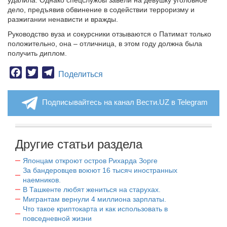
удалила. Однако спецслужбы завели на девушку уголовное
дело, предъявив обвинение в содействии терроризму и
разжигании ненависти и вражды.
Руководство вуза и сокурсники отзываются о Патимат только
положительно, она – отличница, в этом году должна была
получить диплом.
Facebook
Twitter
Telegram
Поделиться
Подписывайтесь на канал Вести.UZ в Telegram
Другие статьи раздела
Японцам откроют остров Рихарда Зорге
За бандеровцев воюют 16 тысяч иностранных
наемников.
В Ташкенте любят жениться на старухах.
Мигрантам вернули 4 миллиона зарплаты.
Что такое криптокарта и как использовать в
повседневной жизни