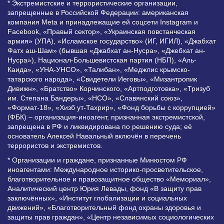
* Экстремистские и террористические организации,
запрещенные в Российской Федерации: американская
компания Meta и принадлежащие ей соцсети Instagram и
Facebook, «Правый сектор», «Украинская повстанческая
армия» (УПА), «Исламское государство» (ИГ, ИГИЛ), «Джабхат
Фатх аш-Шам» (бывшая «Джабхат ан-Нусра», «Джебхат ан-
Нусра»), Национал-Большевистская партия (НБП), «Аль-
Каида», «УНА-УНСО», «Талибан», «Меджлис крымско-
татарского народа», «Свидетели Иеговы», «Мизантропик
Дивижн», «Братство» Корчинского, «Артподготовка», «Тризуб
им. Степана Бандеры», «НСО», «Славянский союз»,
«Формат-18», «Хизб ут-Тахрир», «Фонд борьбы с коррупцией»
(ФБК) – организация-иноагент, признанная экстремистской,
запрещена в РФ и ликвидирована по решению суда; её
основатель Алексей Навальный включён в перечень
террористов и экстремистов.
* Организации и граждане, признанные Минюстом РФ
иноагентами: Международное историко-просветительское,
благотворительное и правозащитное общество «Мемориал»,
Аналитический центр Юрия Левады, фонд «В защиту прав
заключённых», «Институт глобализации и социальных
движений», «Благотворительный фонд охраны здоровья и
защиты прав граждан», «Центр независимых социологических