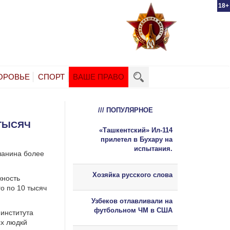
18+
ОРОВЬЕ
СПОРТ
ВАШЕ ПРАВО
/// ПОПУЛЯРНОЕ
 ТЫСЯЧ
«Ташкентский» Ил-114
прилетел в Бухару на
испытания.
чанина более
Хозяйка русского слова
жность
о по 10 тысяч
Узбеков отлавливали на
футбольном ЧМ в США
института
ых людкй