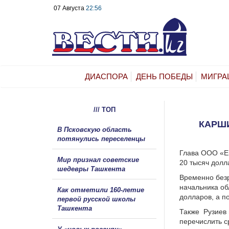
07 Августа
22:56
ДИАСПОРА
ДЕНЬ ПОБЕДЫ
МИГРА
/// ТОП
КАРШИ
В Псковскую область
потянулись переселенцы
Глава ООО «Ев
Мир признал советские
20 тысяч долл
шедевры Ташкента
Временно безр
начальника об
Как отметили 160-летие
долларов, а п
первой русской школы
Ташкента
Также Рузиев 
перечислить с