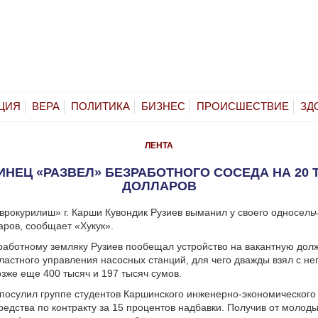
ЦИЯ
ВЕРА
ПОЛИТИКА
БИЗНЕС
ПРОИСШЕСТВИЕ
ЗД
ЛЕНТА
НЕЦ «РАЗВЕЛ» БЕЗРАБОТНОГО СОСЕДА НА 20
ДОЛЛАРОВ
рокурилиш» г. Карши Кувондик Рузиев выманил у своего односель
аров, сообщает «Хукук».
аботному земляку Рузиев пообещал устройство на вакантную дол
ластного управления насосных станций, для чего дважды взял с нег
озже еще 400 тысяч и 197 тысяч сумов.
посулил группе студентов Каршинского инженерно-экономического 
редства по контракту за 15 процентов надбавки. Получив от молод