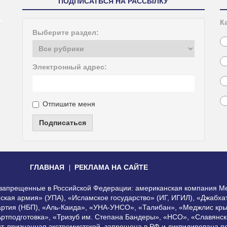
ПОДПИСАТЬСЯ НА РАССЫЛКУ
К
Выберите раздел:
Электронный адрес:
Отпишите меня
Подписаться
ГЛАВНАЯ
РЕКЛАМА НА САЙТЕ
, запрещенные в Российской Федерации: американская компания Me
еская армия» (УПА), «Исламское государство» (ИГ, ИГИЛ), «Джабх
артия (НБП), «Аль-Каида», «УНА-УНСО», «Талибан», «Меджлис кры
Артподготовка», «Тризуб им. Степана Бандеры», «НСО», «Славянск
нт, признанная экстремистской, запрещена в РФ и ликвидирована 