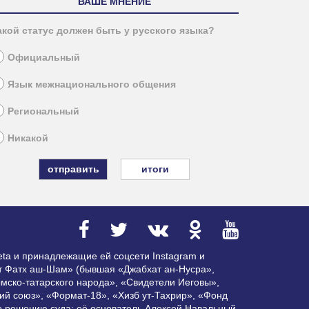
ВАШЕ МНЕНИЕ
акой статус должен быть у русского языка?
Официальный
Язык межнационального общения
Региональный
Никакой
итоги
ta и принадлежащие ей соцсети Instagram и
ат Фатх аш-Шам» (бывшая «Джабхат ан-Нусра»,
мско-татарского народа», «Свидетели Иеговы»,
ий союз», «Формат-18», «Хизб ут-Тахрир», «Фонд
по решению суда; её основатель Алексей Навальный