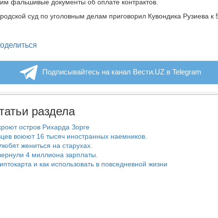
 им фальшивые документы об оплате контрактов.
родской суд по уголовным делам приговорил Кувондика Рузиева к 5
legram
оделиться
Подписывайтесь на канал Вести.UZ в Telegram
татьи раздела
роют остров Рихарда Зорге
цев воюют 16 тысяч иностранных наемников.
любят жениться на старухах.
ернули 4 миллиона зарплаты.
риптокарта и как использовать в повседневной жизни