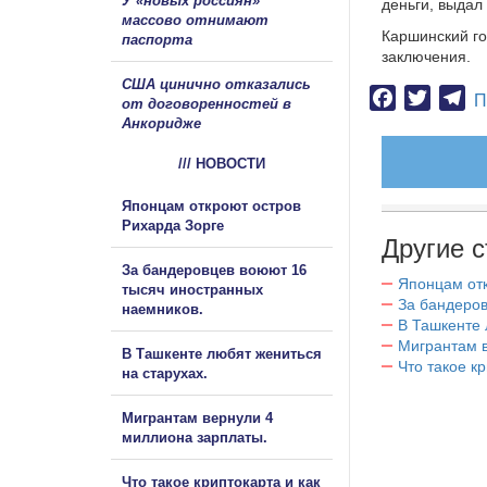
У «новых россиян»
деньги, выдал
массово отнимают
Каршинский го
паспорта
заключения.
США цинично отказались
Facebook
Twitter
Te
П
от договоренностей в
Анкоридже
/// НОВОСТИ
Японцам откроют остров
Рихарда Зорге
Другие с
За бандеровцев воюют 16
Японцам отк
тысяч иностранных
За бандеров
наемников.
В Ташкенте 
Мигрантам в
В Ташкенте любят жениться
Что такое к
на старухах.
Мигрантам вернули 4
миллиона зарплаты.
Что такое криптокарта и как