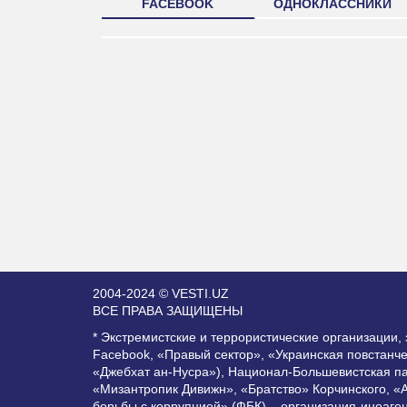
FACEBOOK
ОДНОКЛАССНИКИ
2004-2024 © VESTI.UZ
ВСЕ ПРАВА ЗАЩИЩЕНЫ
* Экстремистские и террористические организации
Facebook, «Правый сектор», «Украинская повстанч
«Джебхат ан-Нусра»), Национал-Большевистская п
«Мизантропик Дивижн», «Братство» Корчинского, «
борьбы с коррупцией» (ФБК) – организация-иноаге