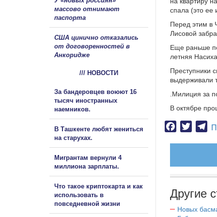
У «новых россиян»
на квартиру н
массово отнимают
спала (это ее 
паспорта
Перед этим в 
Лисовой забра
США цинично отказались
от договоренностей в
Еще раньше п
Анкоридже
летняя Насиха
Преступники с
/// НОВОСТИ
выдерживали т
За бандеровцев воюют 16
.Милиция за 
тысяч иностранных
В октябре про
наемников.
Facebook
Twitter
Te
П
В Ташкенте любят жениться
на старухах.
Мигрантам вернули 4
миллиона зарплаты.
Что такое криптокарта и как
Другие с
использовать в
повседневной жизни
Новых басм