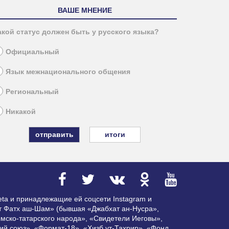
ВАШЕ МНЕНИЕ
акой статус должен быть у русского языка?
Официальный
Язык межнационального общения
Региональный
Никакой
итоги
ta и принадлежащие ей соцсети Instagram и
ат Фатх аш-Шам» (бывшая «Джабхат ан-Нусра»,
мско-татарского народа», «Свидетели Иеговы»,
ий союз», «Формат-18», «Хизб ут-Тахрир», «Фонд