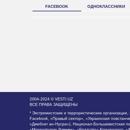
FACEBOOK
ОДНОКЛАССНИКИ
2004-2024 © VESTI.UZ
ВСЕ ПРАВА ЗАЩИЩЕНЫ
* Экстремистские и террористические организации
Facebook, «Правый сектор», «Украинская повстанч
«Джебхат ан-Нусра»), Национал-Большевистская п
«Мизантропик Дивижн», «Братство» Корчинского, «