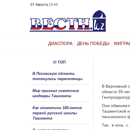
07 Августа
15:44
ДИАСПОРА
ДЕНЬ ПОБЕДЫ
МИГРА
/// ТОП
В Псковскую область
потянулись переселенцы
В Верховный с
Мир признал советские
области 39-ле
шедевры Ташкента
Генпрокуратур
Они обвиняютс
Как отметили 160-летие
Ташкентской и
первой русской школы
пенсионного 
Ташкента
Так,
в ночь
с