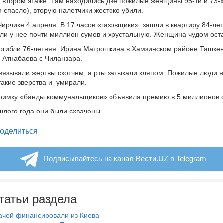
а втором этаже. Там находились две пожилые женщины 95-ти и 73-х
и спасло), вторую налетчики жестоко убили.
Чирчике 4 апреля. В 17 часов «газовщики»
зашли в квартиру 84-ле
ли у нее почти миллион сумов и хрустальную. Женщина чудом ост
огибли 76-летняя
Ирина Матрошкина в Хамзинском районе Ташкен
 Атнабаева с Чиланзара.
вязывали жертвы скотчем, а рты затыкали кляпом. Пожилые люди 
акие зверства и
умирали.
поимку «банды коммунальщиков» объявила премию в 5 миллионов 
шлого года они были схвачены.
legram
оделиться
Подписывайтесь на канал Вести.UZ в Telegram
татьи раздела
ачей финансировали из Киева