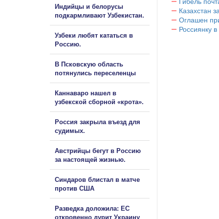
Гибель почт
Индийцы и белорусы
Казахстан з
подкармливают Узбекистан.
Оглашен при
Россиянку в
Узбеки любят кататься в
Россию.
В Псковскую область
потянулись переселенцы
Каннаваро нашел в
узбекской сборной «крота».
Россия закрыла въезд для
судимых.
Австрийцы бегут в Россию
за настоящей жизнью.
Синдаров блистал в матче
против США
Разведка доложила: ЕС
откровенно дурит Украину