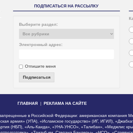
ПОДПИСАТЬСЯ НА РАССЫЛКУ
К
Выберите раздел:
Электронный адрес:
Отпишите меня
Подписаться
ГЛАВНАЯ
РЕКЛАМА НА САЙТЕ
, запрещенные в Российской Федерации: американская компания Me
еская армия» (УПА), «Исламское государство» (ИГ, ИГИЛ), «Джабх
артия (НБП), «Аль-Каида», «УНА-УНСО», «Талибан», «Меджлис кры
Артподготовка», «Тризуб им. Степана Бандеры», «НСО», «Славянск