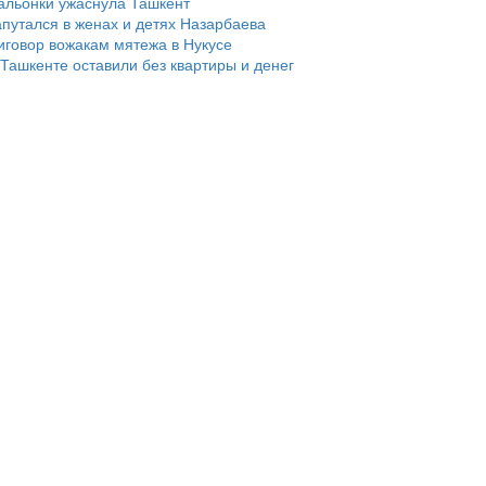
альонки ужаснула Ташкент
апутался в женах и детях Назарбаева
говор вожакам мятежа в Нукусе
 Ташкенте оставили без квартиры и денег