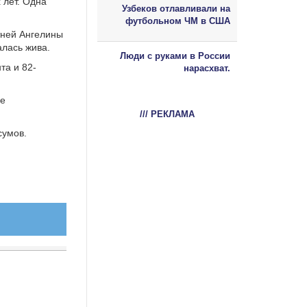
 лет. Одна
Узбеков отлавливали на
футбольном ЧМ в США
тней Ангелины
алась жива.
Люди с руками в России
та и 82-
нарасхват.
не
/// РЕКЛАМА
сумов.