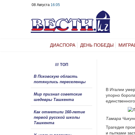
08 Августа
16:05
ДИАСПОРА
ДЕНЬ ПОБЕДЫ
МИГРА
/// ТОП
В Псковскую область
потянулись переселенцы
В Италии умер
Мир признал советские
упорно борола
шедевры Ташкента
единственног
Как отметили 160-летие
первой русской школы
Тамара Чикуно
Ташкента
Трагедия прои
и пытками зас