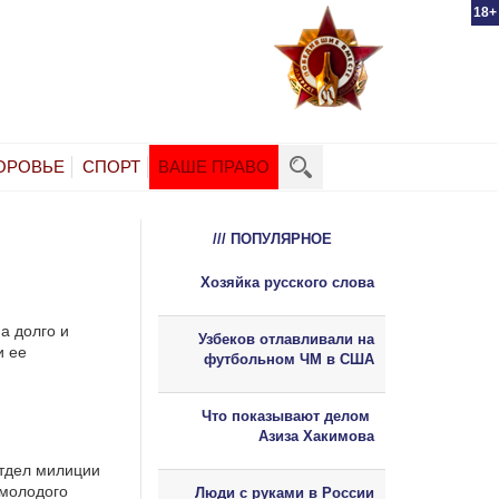
18+
ОРОВЬЕ
СПОРТ
ВАШЕ ПРАВО
/// ПОПУЛЯРНОЕ
Хозяйка русского слова
а долго и
Узбеков отлавливали на
и ее
футбольном ЧМ в США
Что показывают делом
Азиза Хакимова
отдел милиции
 молодого
Люди с руками в России