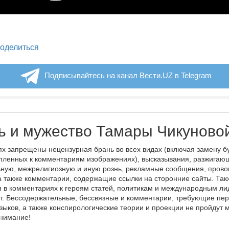
legram
оделиться
Подписывайтесь на канал Вести.UZ в Telegram
ь и мужество Тамары Чикуново
х запрещены нецензурная брань во всех видах (включая замену б
пленных к комментариям изображениях), высказывания, разжигаю
ную, межрелигиозную и иную рознь, рекламные сообщения, прово
а также комментарии, содержащие ссылки на сторонние сайты. Так
 в комментариях к героям статей, политикам и международным л
т. Бессодержательные, бессвязные и комментарии, требующие пер
языков, а также конспирологические теории и проекции не пройдут
онимание!