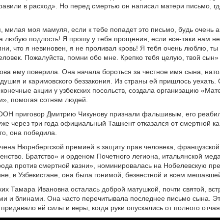
равили в расход». Но перед смертью он написал матери письмо, гд
 милая моя мамуля, если к тебе попадет это письмо, будь очень а
а любую подлость! Я прошу у тебя прощения, если все-таки нам не
мни, что я невиновен, я не проливал кровь! Я тебя очень люблю, т
еловек. Пожалуйста, помни обо мне. Крепко тебя целую, твой сын»
ва ему поверила. Она начала бороться за честное имя сына, нато
одушия и каримовского беззакония. Из страны ей пришлось уехать.
конечные акции у узбекских посольств, создала организацию «Мат
и», помогая сотням людей.
 ООН приговор Дмитрию Чикунову признали фальшивым, его реаби
уже через три года официальный Ташкент отказался от смертной к
го, она победила.
чена Нюрнбергской премией в защиту прав человека, французско
енство. Братство» и орденом Почетного легиона, итальянской мед
рода против смертной казни», номинировалась на Нобелевскую пр
ине, в Узбекистане, она была гонимой, безвестной и всем мешавше
ких Тамара Ивановна осталась доброй матушкой, почти святой, вс
ми и блинами. Она часто перечитывала последнее письмо сына. Эт
 придавало ей силы и веры, когда руки опускались от полного отча