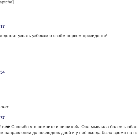
aptcha]
:17
едстоит узнать узбекам о своём первом президенте!
:54
тина
:
:37
ётя❤️.Спасибо что помните и пишите🙏. Она мыслила более глобал
ом направлении до последних дней и у неё всегда было время на н