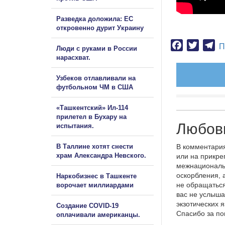
Разведка доложила: ЕС
откровенно дурит Украину
Facebook
Twitter
Te
П
Люди с руками в России
нарасхват.
Узбеков отлавливали на
футбольном ЧМ в США
«Ташкентский» Ил-114
прилетел в Бухару на
Любов
испытания.
В Таллине хотят снести
В комментария
храм Александра Невского.
или на прикре
межнациональ
оскорбления, 
Наркобизнес в Ташкенте
не обращаться
ворочает миллиардами
вас не услыша
экзотических 
Создание COVID-19
Спасибо за п
оплачивали американцы.