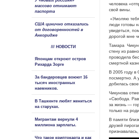
У «новых россиян»
человека «отп
массово отнимают
свой вины.
паспорта
«Умоляю тебя,
США цинично отказались
люди готовы н
от договоренностей в
увидеться, по
Анкоридже
дорогой мне ч
Тамара Чикуно
/// НОВОСТИ
стену из равн
проводила бес
Японцам откроют остров
смертной казн
Рихарда Зорге
В 2005 году в
За бандеровцев воюют 16
посмертно. А 
тысяч иностранных
добилась свое
наемников.
Чикунова отме
«Свобода. Рав
В Ташкенте любят жениться
за жизнь — го
на старухах.
только на род
Мигрантам вернули 4
В памяти близ
миллиона зарплаты.
друзей пирога
признавалась,
Что такое криптокарта и как