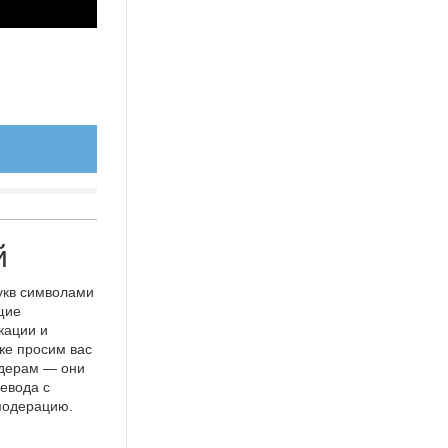
й
укв символами
щие
кации и
же просим вас
идерам — они
евода с
 модерацию.