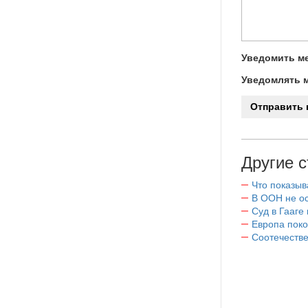
Уведомить ме
Уведомлять м
Другие с
Что показы
В ООН не ос
Суд в Гааге
Европа поко
Соотечестве