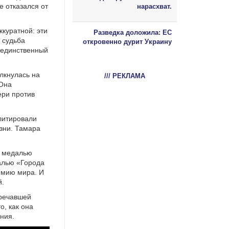
е отказался от
нарасхват.
ккуратной: эти
Разведка доложила: ЕС
 судьба
откровенно дурит Украину
ы единственный
лкнулась на
/// РЕКЛАМА
 Она
ери против
литировали
азни. Тамара
й медалью
алью «Города
емию мира. И
й.
тречавшей
о, как она
яния.