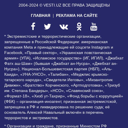
2004-2024 © VESTI.UZ
ВСЕ ПРАВА ЗАЩИЩЕНЫ
ГЛАВНАЯ
РЕКЛАМА НА САЙТЕ
* Экстремистские и террористические организации,
запрещенные в Российской Федерации: американская
компания Meta и принадлежащие ей соцсети Instagram и
Facebook, «Правый сектор», «Украинская повстанческая
армия» (УПА), «Исламское государство» (ИГ, ИГИЛ), «Джабхат
Фатх аш-Шам» (бывшая «Джабхат ан-Нусра», «Джебхат ан-
Нусра»), Национал-Большевистская партия (НБП), «Аль-
Каида», «УНА-УНСО», «Талибан», «Меджлис крымско-
татарского народа», «Свидетели Иеговы», «Мизантропик
Дивижн», «Братство» Корчинского, «Артподготовка», «Тризуб
им. Степана Бандеры», «НСО», «Славянский союз»,
«Формат-18», «Хизб ут-Тахрир», «Фонд борьбы с коррупцией»
(ФБК) – организация-иноагент, признанная экстремистской,
запрещена в РФ и ликвидирована по решению суда; её
основатель Алексей Навальный включён в перечень
террористов и экстремистов.
* Организации и граждане, признанные Минюстом РФ