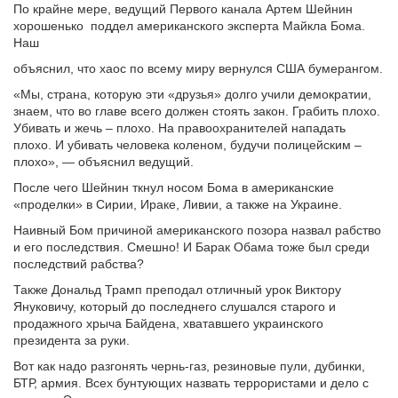
По крайне мере, ведущий Первого канала Артем Шейнин
хорошенько поддел американского эксперта Майкла Бома.
Наш
объяснил, что хаос по всему миру вернулся США бумерангом.
«Мы, страна, которую эти «друзья» долго учили демократии,
знаем, что во главе всего должен стоять закон. Грабить плохо.
Убивать и жечь – плохо. На правоохранителей нападать
плохо. И убивать человека коленом, будучи полицейским –
плохо», — объяснил ведущий.
После чего Шейнин ткнул носом Бома в американские
«проделки» в Сирии, Ираке, Ливии, а также на Украине.
Наивный Бом причиной американского позора назвал рабство
и его последствия. Смешно! И Барак Обама тоже был среди
последствий рабства?
Также Дональд Трамп преподал отличный урок Виктору
Януковичу, который до последнего слушался старого и
продажного хрыча Байдена, хватавшего украинского
президента за руки.
Вот как надо разгонять чернь-газ, резиновые пули, дубинки,
БТР, армия. Всех бунтующих назвать террористами и дело с