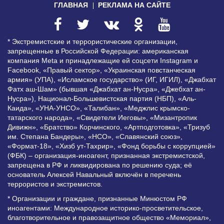
ГЛАВНАЯ
РЕКЛАМА НА САЙТЕ
* Экстремистские и террористические организации,
запрещенные в Российской Федерации: американская
компания Meta и принадлежащие ей соцсети Instagram и
Facebook, «Правый сектор», «Украинская повстанческая
армия» (УПА), «Исламское государство» (ИГ, ИГИЛ), «Джабхат
Фатх аш-Шам» (бывшая «Джабхат ан-Нусра», «Джебхат ан-
Нусра»), Национал-Большевистская партия (НБП), «Аль-
Каида», «УНА-УНСО», «Талибан», «Меджлис крымско-
татарского народа», «Свидетели Иеговы», «Мизантропик
Дивижн», «Братство» Корчинского, «Артподготовка», «Тризуб
им. Степана Бандеры», «НСО», «Славянский союз»,
«Формат-18», «Хизб ут-Тахрир», «Фонд борьбы с коррупцией»
(ФБК) – организация-иноагент, признанная экстремистской,
запрещена в РФ и ликвидирована по решению суда; её
основатель Алексей Навальный включён в перечень
террористов и экстремистов.
* Организации и граждане, признанные Минюстом РФ
иноагентами: Международное историко-просветительское,
благотворительное и правозащитное общество «Мемориал»,