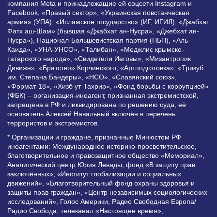
компания Meta и принадлежащие ей соцсети Instagram и
Facebook, «Правый сектор», «Украинская повстанческая
армия» (УПА), «Исламское государство» (ИГ, ИГИЛ), «Джабхат
Фатх аш-Шам» (бывшая «Джабхат ан-Нусра», «Джебхат ан-
Нусра»), Национал-Большевистская партия (НБП), «Аль-
Каида», «УНА-УНСО», «Талибан», «Меджлис крымско-
татарского народа», «Свидетели Иеговы», «Мизантропик
Дивижн», «Братство» Корчинского, «Артподготовка», «Тризуб
им. Степана Бандеры», «НСО», «Славянский союз»,
«Формат-18», «Хизб ут-Тахрир», «Фонд борьбы с коррупцией»
(ФБК) – организация-иноагент, признанная экстремистской,
запрещена в РФ и ликвидирована по решению суда; её
основатель Алексей Навальный включён в перечень
террористов и экстремистов.
* Организации и граждане, признанные Минюстом РФ
иноагентами: Международное историко-просветительское,
благотворительное и правозащитное общество «Мемориал»,
Аналитический центр Юрия Левады, фонд «В защиту прав
заключённых», «Институт глобализации и социальных
движений», «Благотворительный фонд охраны здоровья и
защиты прав граждан», «Центр независимых социологических
исследований», Голос Америки, Радио Свободная Европа/
Радио Свобода, телеканал «Настоящее время»,