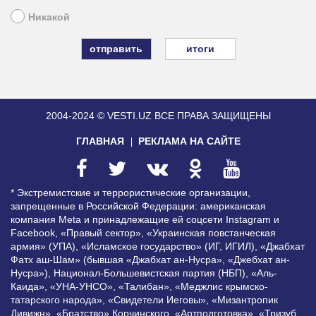
Никакой
итоги
2004-2024 © VESTI.UZ
ВСЕ ПРАВА ЗАЩИЩЕНЫ
ГЛАВНАЯ
РЕКЛАМА НА САЙТЕ
* Экстремистские и террористические организации,
запрещенные в Российской Федерации: американская
компания Meta и принадлежащие ей соцсети Instagram и
Facebook, «Правый сектор», «Украинская повстанческая
армия» (УПА), «Исламское государство» (ИГ, ИГИЛ), «Джабхат
Фатх аш-Шам» (бывшая «Джабхат ан-Нусра», «Джебхат ан-
Нусра»), Национал-Большевистская партия (НБП), «Аль-
Каида», «УНА-УНСО», «Талибан», «Меджлис крымско-
татарского народа», «Свидетели Иеговы», «Мизантропик
Дивижн», «Братство» Корчинского, «Артподготовка», «Тризуб