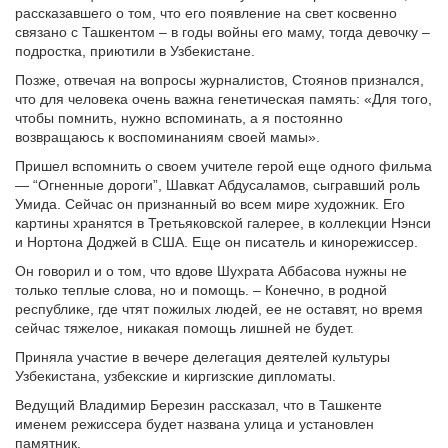
рассказавшего о том, что его появление на свет косвенно
связано с Ташкентом – в годы войны его маму, тогда девочку –
подростка, приютили в Узбекистане.
Позже, отвечая на вопросы журналистов, Стоянов признался,
что для человека очень важна генетическая память: «Для того,
чтобы помнить, нужно вспоминать, а я постоянно
возвращаюсь к воспоминаниям своей мамы».
Пришел вспомнить о своем учителе герой еще одного фильма
— “Огненные дороги”, Шавкат Абдусаламов, сыгравший роль
Умида. Сейчас он признанный во всем мире художник. Его
картины хранятся в Третьяковской галерее, в коллекции Нэнси
и Нортона Доджей в США. Еще он писатель и кинорежиссер.
Он говорил и о том, что вдове Шухрата Аббасова нужны не
только теплые слова, но и помощь. – Конечно, в родной
республике, где чтят пожилых людей, ее не оставят, но время
сейчас тяжелое, никакая помощь лишней не будет.
Приняла участие в вечере делегация деятелей культуры
Узбекистана, узбекские и киргизские дипломаты.
Ведущий Владимир Березин рассказал, что в Ташкенте
именем режиссера будет названа улица и установлен
памятник.