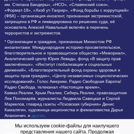
им. Степана Бандеры», «НСО», «Славянский союз»,
«Формат-18», «Хизб ут-Тахрир», «Фонд борьбы с коррупцией»
(ФБК) – организация-иноагент, признанная экстремистской,
запрещена в РФ и ликвидирована по решению суда; её
основатель Алексей Навальный включён в перечень
террористов и экстремистов.
* Организации и граждане, признанные Минюстом РФ
иноагентами: Международное историко-просветительское,
благотворительное и правозащитное общество «Мемориал»,
Аналитический центр Юрия Левады, фонд «В защиту прав
заключённых», «Институт глобализации и социальных
движений», «Благотворительный фонд охраны здоровья и
защиты прав граждан», «Центр независимых социологических
исследований», Голос Америки, Радио Свободная Европа/
Радио Свобода, телеканал «Настоящее время»,
Кавказ.Реалии, Крым.Реалии, Сибирь.Реалии, правозащитник
Лев Пономарёв, журналисты Людмила Савицкая и Сергей
Маркелов, главред газеты «Псковская губерния» Денис
Камалягин, художница-акционистка и фемактивистка Дарья
Апахончич. и
другие
.
Мы используем cookie-файлы для наилучшего
Все права защищены и охраняются законом. Любое
представления нашего сайта. Продолжая
использование материалов сайта допустимо при условии