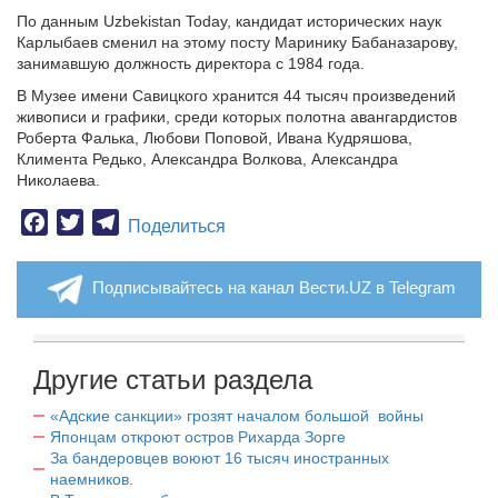
По данным Uzbekistan Today, кандидат исторических наук
Карлыбаев сменил на этому посту Маринику Бабаназарову,
занимавшую должность директора с 1984 года.
В Музее имени Савицкого хранится 44 тысяч произведений
живописи и графики, среди которых полотна авангардистов
Роберта Фалька, Любови Поповой, Ивана Кудряшова,
Климента Редько, Александра Волкова, Александра
Николаева.
Facebook
Twitter
Telegram
Поделиться
Подписывайтесь на канал Вести.UZ в Telegram
Другие статьи раздела
«Адские санкции» грозят началом большой войны
Японцам откроют остров Рихарда Зорге
За бандеровцев воюют 16 тысяч иностранных
наемников.