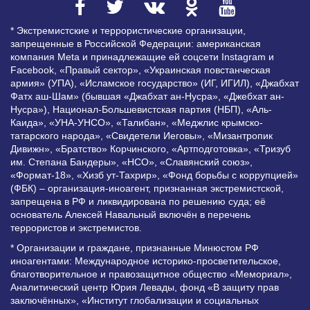
* Экстремистские и террористические организации,
запрещенные в Российской Федерации: американская
компания Meta и принадлежащие ей соцсети Instagram и
Facebook, «Правый сектор», «Украинская повстанческая
армия» (УПА), «Исламское государство» (ИГ, ИГИЛ), «Джабхат
Фатх аш-Шам» (бывшая «Джабхат ан-Нусра», «Джебхат ан-
Нусра»), Национал-Большевистская партия (НБП), «Аль-
Каида», «УНА-УНСО», «Талибан», «Меджлис крымско-
татарского народа», «Свидетели Иеговы», «Мизантропик
Дивижн», «Братство» Корчинского, «Артподготовка», «Тризуб
им. Степана Бандеры», «НСО», «Славянский союз»,
«Формат-18», «Хизб ут-Тахрир», «Фонд борьбы с коррупцией»
(ФБК) – организация-иноагент, признанная экстремистской,
запрещена в РФ и ликвидирована по решению суда; её
основатель Алексей Навальный включён в перечень
террористов и экстремистов.
* Организации и граждане, признанные Минюстом РФ
иноагентами: Международное историко-просветительское,
благотворительное и правозащитное общество «Мемориал»,
Аналитический центр Юрия Левады, фонд «В защиту прав
заключённых», «Институт глобализации и социальных