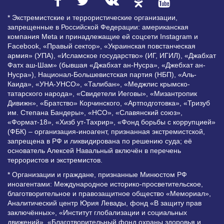
* Экстремистские и террористические организации,
запрещенные в Российской Федерации: американская
компания Meta и принадлежащие ей соцсети Instagram и
Facebook, «Правый сектор», «Украинская повстанческая
армия» (УПА), «Исламское государство» (ИГ, ИГИЛ), «Джабхат
Фатх аш-Шам» (бывшая «Джабхат ан-Нусра», «Джебхат ан-
Нусра»), Национал-Большевистская партия (НБП), «Аль-
Каида», «УНА-УНСО», «Талибан», «Меджлис крымско-
татарского народа», «Свидетели Иеговы», «Мизантропик
Дивижн», «Братство» Корчинского, «Артподготовка», «Тризуб
им. Степана Бандеры», «НСО», «Славянский союз»,
«Формат-18», «Хизб ут-Тахрир», «Фонд борьбы с коррупцией»
(ФБК) – организация-иноагент, признанная экстремистской,
запрещена в РФ и ликвидирована по решению суда; её
основатель Алексей Навальный включён в перечень
террористов и экстремистов.
* Организации и граждане, признанные Минюстом РФ
иноагентами: Международное историко-просветительское,
благотворительное и правозащитное общество «Мемориал»,
Аналитический центр Юрия Левады, фонд «В защиту прав
заключённых», «Институт глобализации и социальных
движений», «Благотворительный фонд охраны здоровья и