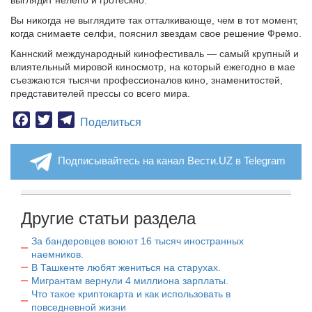
выглядит нелепо и гротескно.
Вы никогда не выглядите так отталкивающе, чем в тот момент,
когда снимаете селфи, пояснил звездам свое решение Фремо.
Каннский международный кинофестиваль — самый крупный и
влиятельный мировой киносмотр, на который ежегодно в мае
съезжаются тысячи профессионалов кино, знаменитостей,
представителей прессы со всего мира.
Facebook
Twitter
Telegram
Поделиться
Подписывайтесь на канал Вести.UZ в Telegram
Другие статьи раздела
За бандеровцев воюют 16 тысяч иностранных
наемников.
В Ташкенте любят жениться на старухах.
Мигрантам вернули 4 миллиона зарплаты.
Что такое криптокарта и как использовать в
повседневной жизни