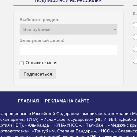
ПОДПИСАТЬСЯ НА РАССЫЛКУ
К
Выберите раздел:
Электронный адрес:
Отпишите меня
Подписаться
ГЛАВНАЯ
РЕКЛАМА НА САЙТЕ
, запрещенные в Российской Федерации: американская компания Me
еская армия» (УПА), «Исламское государство» (ИГ, ИГИЛ), «Джабх
артия (НБП), «Аль-Каида», «УНА-УНСО», «Талибан», «Меджлис кры
Артподготовка», «Тризуб им. Степана Бандеры», «НСО», «Славянск
нт, признанная экстремистской, запрещена в РФ и ликвидирована 