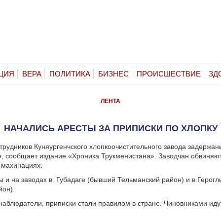
ЦИЯ
ВЕРА
ПОЛИТИКА
БИЗНЕС
ПРОИСШЕСТВИЕ
ЗД
ЛЕНТА
НАЧАЛИСЬ АРЕСТЫ ЗА ПРИПИСКИ ПО ХЛОПКУ
трудников Куняургенчского хлопкоочистительного завода задержан
, сообщает издание «Хроника Трукменистана». Заводчан обвиняют
 махинациях.
 и на заводах в
Губадаге (бывший Тельманский район) и в Герог
йон).
наблюдатели, приписки стали правилом в стране. Чиновниками иду