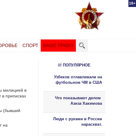
18+
ОРОВЬЕ
СПОРТ
ВАШЕ ПРАВО
/// ПОПУЛЯРНОЕ
Узбеков отлавливали на
футбольном ЧМ в США
ы милицией в
 в приписках
Что показывают делом
Азиза Хакимова
лы (бывший
Люди с руками в России
нарасхват.
т на