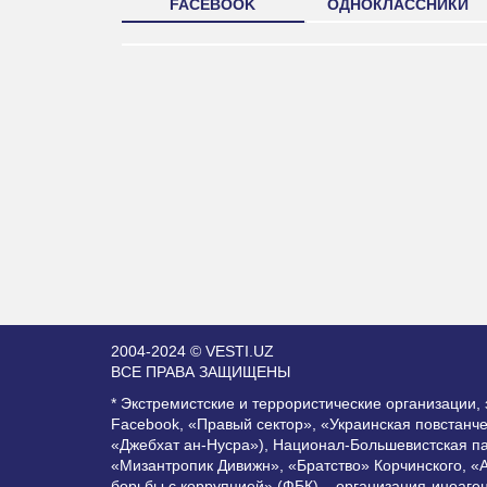
FACEBOOK
ОДНОКЛАССНИКИ
2004-2024 © VESTI.UZ
ВСЕ ПРАВА ЗАЩИЩЕНЫ
* Экстремистские и террористические организации
Facebook, «Правый сектор», «Украинская повстанч
«Джебхат ан-Нусра»), Национал-Большевистская п
«Мизантропик Дивижн», «Братство» Корчинского, «
борьбы с коррупцией» (ФБК) – организация-иноаге