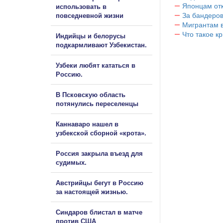
Японцам отк
использовать в
За бандеров
повседневной жизни
Мигрантам в
Что такое к
Индийцы и белорусы
подкармливают Узбекистан.
Узбеки любят кататься в
Россию.
В Псковскую область
потянулись переселенцы
Каннаваро нашел в
узбекской сборной «крота».
Россия закрыла въезд для
судимых.
Австрийцы бегут в Россию
за настоящей жизнью.
Синдаров блистал в матче
против США