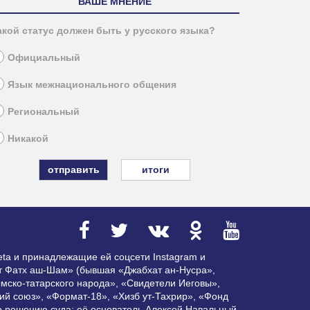
ВАШЕ МНЕНИЕ
акой статус должен быть у русского языка?
Официальный
Язык межнационального общения
Региональный
Никакой
итоги
ta и принадлежащие ей соцсети Instagram и
ат Фатх аш-Шам» (бывшая «Джабхат ан-Нусра»,
мско-татарского народа», «Свидетели Иеговы»,
ий союз», «Формат-18», «Хизб ут-Тахрир», «Фонд
по решению суда; её основатель Алексей Навальный