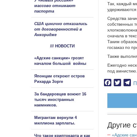
У «новых россиян»
Так, каждый м
массово отнимают
удерживаются 
паспорта
Средства зачи
США цинично отказались
собственных т
от договоренностей в
хлопковолокна
Анкоридже
сначала в тек
Таким образом
/// НОВОСТИ
госзаказ по п
Также выполн
«Адские санкции» грозят
началом большой войны
Ежегодно неск
под амнистию
Японцам откроют остров
Рихарда Зорге
Facebook
Twitter
Te
П
За бандеровцев воюют 16
тысяч иностранных
наемников.
Мигрантам вернули 4
миллиона зарплаты.
Другие с
«Адские са
Что такое криптокарта и как