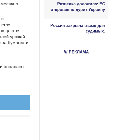
емесячно
Разведка доложила: ЕС
откровенно дурит Украину
 в
шего»
Россия закрыла въезд для
евращаются
судимых.
олей урожай.
«на бумаге» и
/// РЕКЛАМА
ми попадают