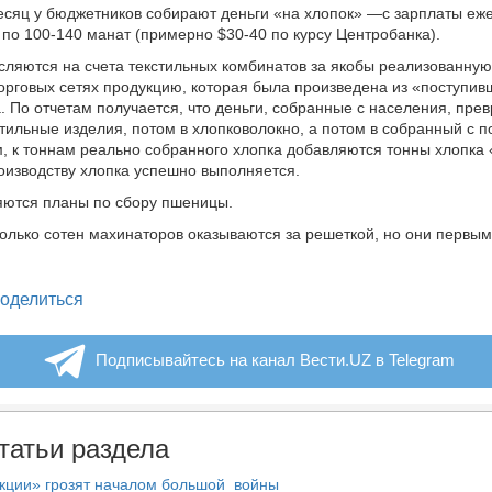
есяц у бюджетников собирают деньги «на хлопок» —с зарплаты еж
по 100-140 манат (примерно $30-40 по курсу Центробанка).
сляются на счета текстильных комбинатов за якобы реализованную
орговых сетях продукцию, которая была произведена из «поступив
. По отчетам получается, что деньги, собранные с населения, пр
стильные изделия, потом в хлопковолокно, а потом в собранный с п
, к тоннам реально собранного хлопка добавляются тонны хлопка 
роизводству хлопка успешно выполняется.
яются планы по сбору пшеницы.
олько сотен махинаторов оказываются за решеткой, но они первы
.
legram
оделиться
Подписывайтесь на канал Вести.UZ в Telegram
татьи раздела
нкции» грозят началом большой войны