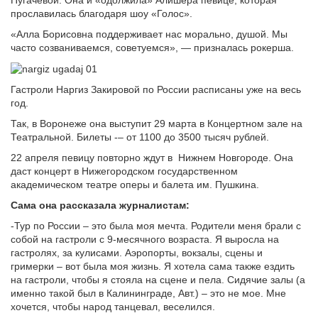
Пугачевой. Она и «одолжила» Алишера певице, которая
прославилась благодаря шоу «Голос».
«Алла Борисовна поддерживает нас морально, душой. Мы
часто созваниваемся, советуемся», — призналась рокерша.
Гастроли Наргиз Закировой по России расписаны уже на весь
год.
Так, в Воронеже она выступит 29 марта в Концертном зале на
Театральной. Билеты -– от 1100 до 3500 тысяч рублей.
22 апреля певицу повторно ждут в
Нижнем Новгороде. Она
даст концерт в Нижегородском государственном
академическом театре оперы и балета им. Пушкина.
Сама она рассказала журналистам:
-Тур по России – это была моя мечта. Родители меня брали с
собой на гастроли с 9-месячного возраста. Я выросла на
гастролях, за кулисами. Аэропорты, вокзалы, сцены и
гримерки – вот была моя жизнь. Я хотела сама также ездить
на гастроли, чтобы я стояла на сцене и пела. Сидячие залы (а
именно такой был в Калининграде, Авт.) – это не мое. Мне
хочется, чтобы народ танцевал, веселился.