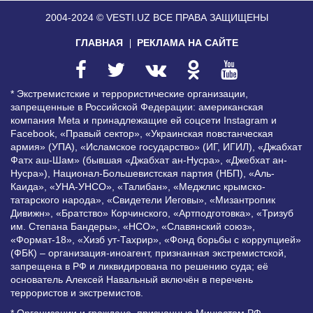
2004-2024 © VESTI.UZ
ВСЕ ПРАВА ЗАЩИЩЕНЫ
ГЛАВНАЯ
РЕКЛАМА НА САЙТЕ
* Экстремистские и террористические организации,
запрещенные в Российской Федерации: американская
компания Meta и принадлежащие ей соцсети Instagram и
Facebook, «Правый сектор», «Украинская повстанческая
армия» (УПА), «Исламское государство» (ИГ, ИГИЛ), «Джабхат
Фатх аш-Шам» (бывшая «Джабхат ан-Нусра», «Джебхат ан-
Нусра»), Национал-Большевистская партия (НБП), «Аль-
Каида», «УНА-УНСО», «Талибан», «Меджлис крымско-
татарского народа», «Свидетели Иеговы», «Мизантропик
Дивижн», «Братство» Корчинского, «Артподготовка», «Тризуб
им. Степана Бандеры», «НСО», «Славянский союз»,
«Формат-18», «Хизб ут-Тахрир», «Фонд борьбы с коррупцией»
(ФБК) – организация-иноагент, признанная экстремистской,
запрещена в РФ и ликвидирована по решению суда; её
основатель Алексей Навальный включён в перечень
террористов и экстремистов.
* Организации и граждане, признанные Минюстом РФ