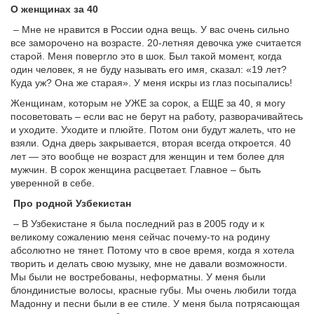
О женщинах за 40
– Мне не нравится в России одна вещь. У вас очень сильно
все заморочено на возрасте. 20-летняя девочка уже считается
старой. Меня повергло это в шок. Был такой момент, когда
один человек, я не буду называть его имя, сказал: «19 лет?
Куда уж? Она же старая». У меня искры из глаз посыпались!
Женщинам, которым не УЖЕ за сорок, а ЕЩЕ за 40, я могу
посоветовать – если вас не берут на работу, разворачивайтесь
и уходите. Уходите и плюйте. Потом они будут жалеть, что не
взяли. Одна дверь закрывается, вторая всегда откроется. 40
лет — это вообще не возраст для женщин и тем более для
мужчин. В сорок женщина расцветает. Главное – быть
уверенной в себе.
Про родной Узбекистан
– В Узбекистане я была последний раз в 2005 году и к
великому сожалению меня сейчас почему-то на родину
абсолютно не тянет. Потому что в свое время, когда я хотела
творить и делать свою музыку, мне не давали возможности.
Мы были не востребованы, неформатны. У меня были
блондинистые волосы, красные губы. Мы очень любили тогда
Мадонну и песни были в ее стиле. У меня была потрясающая