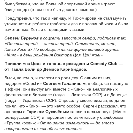
был убеждён, что на Большой спортивной арене играют
блицконцерт (в том сете был десяток номеров).
Предупредил, что так и напишу. И Тихомирова не стал мучить
уточнениями: ребята отработали два с половиной часа и были
измотанные. Хоть и с горящими глазами.
Сергей Бурунов
в соцсети запостил селфи, подписав так:
«Открыл тренд — закрыл тренд. Отметить, может,
Канье Уэста? Но вообще, я на концерте великой группы
«Кино» в день рождения Виктора Цоя. Цой жив!»
Пришли «на Цоя» и топовые резиденты Comedy Club —
от Павла Воли до Демиса Карибидиса.
Были, конечно, и коллеги по рок-цеху. С одним из них,
лидером «СерьГи»
Сергеем Галаниным,
я общался накануне
в эфире, они выступали вместе с «Кино» на аналогичных
фестивалях в Вильнюсе (тогда — Литовская ССР) и в Донецке
(тогда — Украинская ССР). Спросил у своего визави, когда он
понял, что «Кино» — это нечто особое. Сергей рассказал, что
однажды с
Гариком Сукачёвым
зашли в пельменную (Минск,
Белорусская ССР) и персонал поставил кассету с альбомом
«Группа крови»: «
Отношение изменилось — до этого
воспринимали их как обычных коллег
».