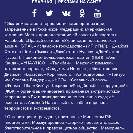
ГЛАВНАЯ
РЕКЛАМА НА САЙТЕ
* Экстремистские и террористические организации,
запрещенные в Российской Федерации: американская
компания Meta и принадлежащие ей соцсети Instagram и
Facebook, «Правый сектор», «Украинская повстанческая
армия» (УПА), «Исламское государство» (ИГ, ИГИЛ), «Джабхат
Фатх аш-Шам» (бывшая «Джабхат ан-Нусра», «Джебхат ан-
Нусра»), Национал-Большевистская партия (НБП), «Аль-
Каида», «УНА-УНСО», «Талибан», «Меджлис крымско-
татарского народа», «Свидетели Иеговы», «Мизантропик
Дивижн», «Братство» Корчинского, «Артподготовка», «Тризуб
им. Степана Бандеры», «НСО», «Славянский союз»,
«Формат-18», «Хизб ут-Тахрир», «Фонд борьбы с коррупцией»
(ФБК) – организация-иноагент, признанная экстремистской,
запрещена в РФ и ликвидирована по решению суда; её
основатель Алексей Навальный включён в перечень
террористов и экстремистов.
* Организации и граждане, признанные Минюстом РФ
иноагентами: Международное историко-просветительское,
благотворительное и правозащитное общество «Мемориал»,