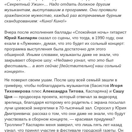
«Секретный Ужин»… Надо отдать должное другим
музыкантам, выступавшим в программе. Они проявили
гражданское мужество, каждый раз встречаемые бурным
скандированием: «Кино! Кино!»
Вчера после исполнения баллады «Спокойная ночь» гитарист
Юрий Каспарян
сказал со сцены, что тогда, в 1990 году, они
ехали в «Лужники», думая, что это будет их сольный концерт:
программа выступления была достаточно для этого
обширной. Иными словами, музыканты даже не знали, что
закрывают сборное шоу: «
Недавно узнал, что это был
фестиваль… а вот сейчас [действительно] наш сольный
концерт
».
Не поверил своим ушам. После шоу всей семьёй зашли в
гримёрку, чтобы поблагодарить музыкантов (басистов
Игоря
Тихомирова
плюс
Александра Титова
, Каспаряна) и
Сашу
Цоя
— продюсера проекта, который отвечал за видеоряд
зрелища, благодаря которому его родитель с экрана посылал
лучи цоевской энергетики в 70-тысячный зал. Спросил у Юрия
Дмитриевича: рассказ о том, что они даже не знали, что будут
участвовать в сборном концерте, — красивая придумка?
Троллинг? Каспарян меня заверил, что лишь пять лет назад
узнал, что принял участие в фестивале городской газеты. Он