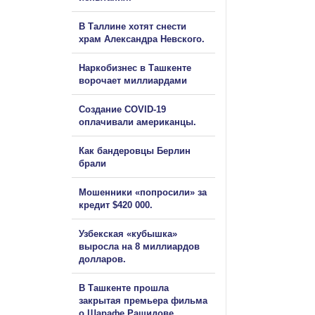
В Таллине хотят снести
храм Александра Невского.
Наркобизнес в Ташкенте
ворочает миллиардами
Создание COVID-19
оплачивали американцы.
Как бандеровцы Берлин
брали
Мошенники «попросили» за
кредит $420 000.
Узбекская «кубышка»
выросла на 8 миллиардов
долларов.
В Ташкенте прошла
закрытая премьера фильма
о Шарафе Рашидове.