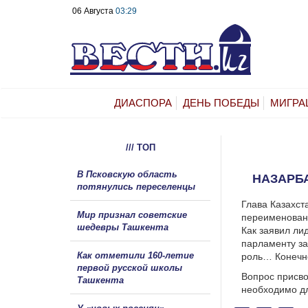
06 Августа
03:29
ДИАСПОРА
ДЕНЬ ПОБЕДЫ
МИГРА
/// ТОП
В Псковскую область
НАЗАРБ
потянулись переселенцы
Глава Казахст
Мир признал советские
переименовани
шедевры Ташкента
Как заявил ли
парламенту за
Как отметили 160-летие
роль… Конечно
первой русской школы
Вопрос присво
Ташкента
необходимо дл