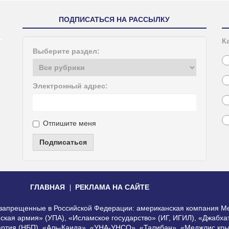
ПОДПИСАТЬСЯ НА РАССЫЛКУ
К
Выберите раздел:
Электронный адрес:
Отпишите меня
Подписаться
ГЛАВНАЯ
РЕКЛАМА НА САЙТЕ
, запрещенные в Российской Федерации: американская компания Me
еская армия» (УПА), «Исламское государство» (ИГ, ИГИЛ), «Джабх
артия (НБП), «Аль-Каида», «УНА-УНСО», «Талибан», «Меджлис кры