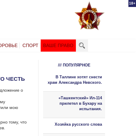
18+
ОРОВЬЕ
СПОРТ
ВАШЕ ПРАВО
/// ПОПУЛЯРНОЕ
В Таллине хотят снести
О ЧЕСТЬ
храм Александра Невского.
едложение о
«Ташкентский» Ил-114
ему
прилетел в Бухару на
етили мою
испытания.
рно тому, что
Хозяйка русского слова
ев.