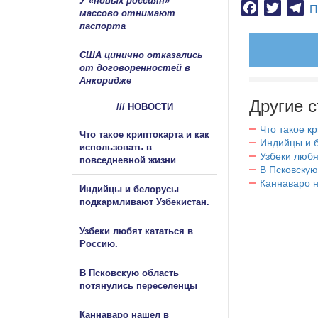
У «новых россиян»
Facebook
Twitter
Te
П
массово отнимают
паспорта
США цинично отказались
от договоренностей в
Анкоридже
Другие с
/// НОВОСТИ
Что такое к
Что такое криптокарта и как
Индийцы и 
использовать в
Узбеки любя
повседневной жизни
В Псковскую
Каннаваро н
Индийцы и белорусы
подкармливают Узбекистан.
Узбеки любят кататься в
Россию.
В Псковскую область
потянулись переселенцы
Каннаваро нашел в