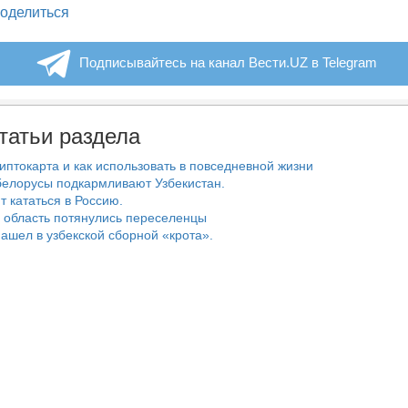
legram
оделиться
Подписывайтесь на канал Вести.UZ в Telegram
татьи раздела
риптокарта и как использовать в повседневной жизни
белорусы подкармливают Узбекистан.
т кататься в Россию.
 область потянулись переселенцы
ашел в узбекской сборной «крота».