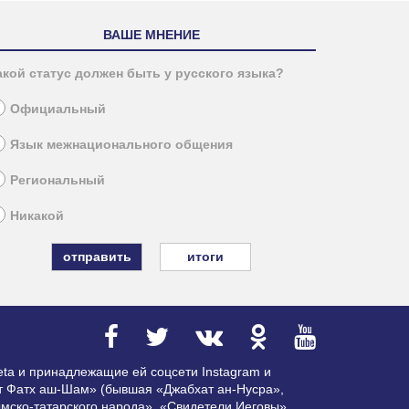
ВАШЕ МНЕНИЕ
акой статус должен быть у русского языка?
Официальный
Язык межнационального общения
Региональный
Никакой
итоги
ta и принадлежащие ей соцсети Instagram и
ат Фатх аш-Шам» (бывшая «Джабхат ан-Нусра»,
мско-татарского народа», «Свидетели Иеговы»,