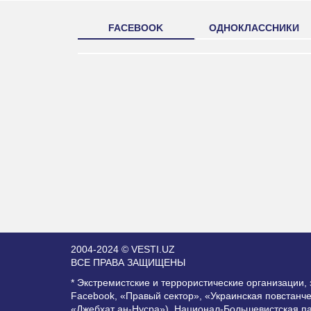
FACEBOOK
ОДНОКЛАССНИКИ
2004-2024 © VESTI.UZ
ВСЕ ПРАВА ЗАЩИЩЕНЫ
* Экстремистские и террористические организации
Facebook, «Правый сектор», «Украинская повстанч
«Джебхат ан-Нусра»), Национал-Большевистская п