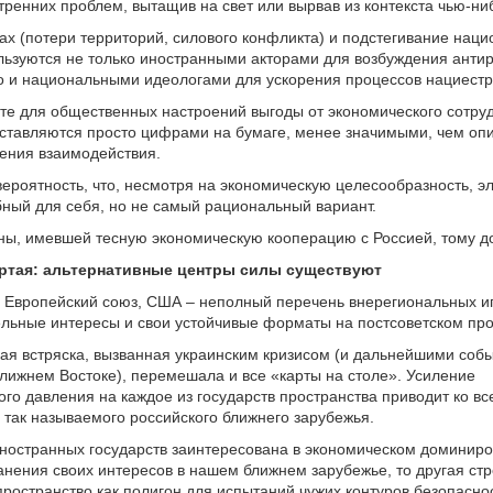
утренних проблем, вытащив на свет или вырвав из контекста чью-ниб
рах (потери территорий, силового конфликта) и подстегивание нац
льзуются не только иностранными акторами для возбуждения анти
о и национальными идеологами для ускорения процессов нациестр
сте для общественных настроений выгоды от экономического сотру
дставляются просто цифрами на бумаге, менее значимыми, чем о
ления взаимодействия.
 вероятность, что, несмотря на экономическую целесообразность, э
ный для себя, но не самый рациональный вариант.
ы, имевшей тесную экономическую кооперацию с Россией, тому до
ртая: альтернативные центры силы существуют
, Европейский союз, США – неполный перечень внерегиональных иг
ьные интересы и свои устойчивые форматы на постсоветском про
ая встряска, вызванная украинским кризисом (и дальнейшими соб
лижнем Востоке), перемешала и все «карты на столе». Усиление
ого давления на каждое из государств пространства приводит ко в
так называемого российского ближнего зарубежья.
иностранных государств заинтересована в экономическом доминир
анения своих интересов в нашем ближнем зарубежье, то другая ст
пространство как полигон для испытаний чужих контуров безопасно