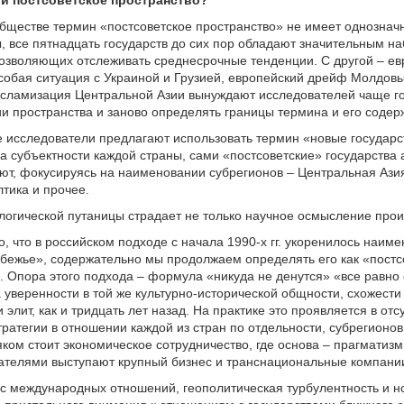
и постсоветское пространство?
бществе термин «постсоветское пространство» не имеет однозначн
, все пятнадцать государств до сих пор обладают значительным н
озволяющих отслеживать среднесрочные тенденции. С другой – ев
собая ситуация с Украиной и Грузией, европейский дрейф Молдовы
сламизация Центральной Азии вынуждают исследователей чаще го
и пространства и заново определять границы термина и его содер
 исследователи предлагают использовать термин «новые государс
а субъектности каждой страны, сами «постсоветские» государства 
ют, фокусируясь на наименовании субрегионов – Центральная Аз
лтика и прочее.
логической путаницы страдает не только научное осмысление про
о, что в российском подходе с начала 1990-х гг. укоренилось наим
бежье», содержательно мы продолжаем определять его как «постс
. Опора этого подхода – формула «никуда не денутся» «все равно
 уверенности в той же культурно-исторической общности, схожести
элит, как и тридцать лет назад. На практике это проявляется в отс
ратегии в отношении каждой из стран по отдельности, субрегионов
ком стоит экономическое сотрудничество, где основа – прагматизм
гателями выступают крупный бизнес и транснациональные компани
с международных отношений, геополитическая турбулентность и н