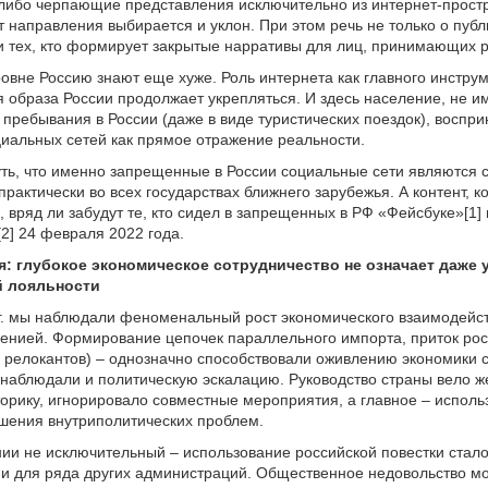
либо черпающие представления исключительно из интернет-простр
т направления выбирается и уклон. При этом речь не только о пуб
 и тех, кто формирует закрытые нарративы для лиц, принимающих 
овне Россию знают еще хуже. Роль интернета как главного инстру
образа России продолжает укрепляться. И здесь население, не 
 пребывания в России (даже в виде туристических поездок), воспр
иальных сетей как прямое отражение реальности.
ть, что именно запрещенные в России социальные сети являются
рактически во всех государствах ближнего зарубежья. А контент, к
, вряд ли забудут те, кто сидел в запрещенных в РФ «Фейсбуке»[1]
2] 24 февраля 2022 года.
я: глубокое экономическое сотрудничество не означает даже
й лояльности
г. мы наблюдали феноменальный рост экономического взаимодейс
енией. Формирование цепочек параллельного импорта, приток рос
 и релокантов) – однозначно способствовали оживлению экономики с
наблюдали и политическую эскалацию. Руководство страны вело ж
орику, игнорировало совместные мероприятия, а главное – исполь
шения внутриполитических проблем.
ии не исключительный – использование российской повестки ста
и для ряда других администраций. Общественное недовольство мо