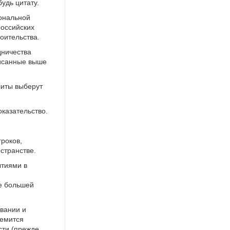
удь цитату.
иональной
российских
оительства.
дничества
писанные выше
литы выберут
казательство.
роков,
странстве.
ытиями в
се большей
овании и
ремится
сти (прежде