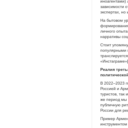
иноагентами) 
зависимости о
экспертах, но
На бытовом ур
формирования 
личного опыта
нарративы соц
Стоит упомяну
популярными п
транслируется
«Инстаграме»[
Реалия треть
политическо
В 2022–2023 г
Россией и Арм
туристов, так
же период мы 
публичную рит
России для ре
Пример Армен
инструментом 