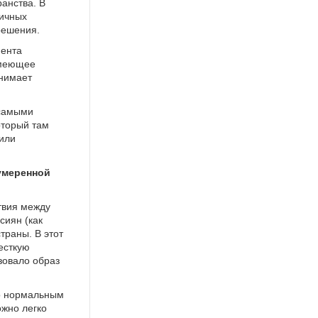
анства. В
личных
решения.
мента
имеющее
инимает
 самыми
оторый там
 или
 умеренной
твия между
сиян (как
траны. В этот
есткую
зовало образ
ло нормальным
жно легко