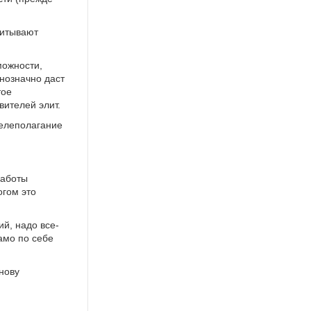
читывают
можности,
днозначно даст
тое
ителей элит.
целеполагание
работы
огом это
ий, надо все-
само по себе
нову