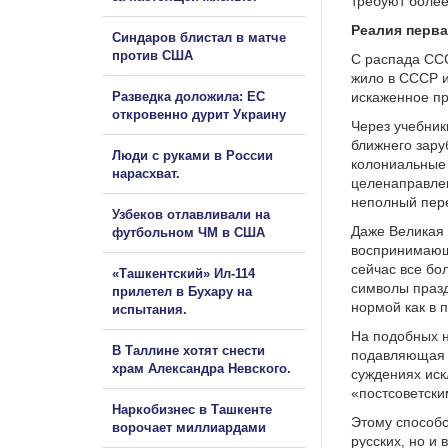
требуют более
Реалия перва
Синдаров блистал в матче
против США
С распада ССС
жило в СССР и
Разведка доложила: ЕС
искаженное пр
откровенно дурит Украину
Через учебник
ближнего зару
Люди с руками в России
колониальные 
нарасхват.
целенаправлен
неполный пере
Узбеков отлавливали на
Даже Великая 
футбольном ЧМ в США
воспринимающи
сейчас все б
«Ташкентский» Ил-114
символы празд
прилетел в Бухару на
нормой как в 
испытания.
На подобных н
В Таллине хотят снести
подавляющая ч
храм Александра Невского.
суждениях иск
«постсоветски
Наркобизнес в Ташкенте
Этому способс
ворочает миллиардами
русских, но и