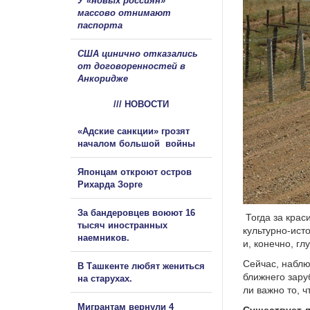
У «новых россиян»
массово отнимают
паспорта
США цинично отказались
от договоренностей в
Анкоридже
/// НОВОСТИ
«Адские санкции» грозят
началом большой войны
Японцам откроют остров
Рихарда Зорге
За бандеровцев воюют 16
Тогда за крас
тысяч иностранных
культурно-ист
наемников.
и, конечно, гл
Сейчас, наблю
В Ташкенте любят жениться
ближнего зару
на старухах.
ли важно то, 
Мигрантам вернули 4