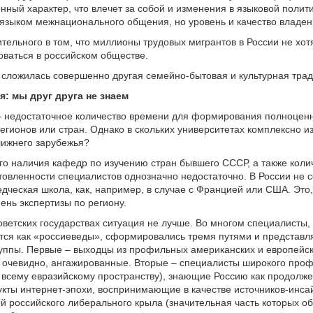
енный характер, что влечет за собой и изменения в языковой полити
 языком межнационального общения, но уровень и качество владе
ительного в том, что миллионы трудовых мигрантов в России не хотя
оваться в российском обществе.
 сложилась совершенно другая семейно-бытовая и культурная трад
я: мы друг друга не знаем
– недостаточное количество времени для формирования полноцен
егионов или стран. Однако в скольких университетах комплексно и
лижнего зарубежья?
го наличия кафедр по изучению стран бывшего СССР, а также коли
товленности специалистов однозначно недостаточно. В России не
едческая школа, как, например, в случае с Францией или США. Это,
пень экспертизы по региону.
оветских государствах ситуация не лучше. Во многом специалисты,
ся как «россиеведы», сформировались тремя путями и представл
ппы. Первые – выходцы из профильных американских и европейск
– очевидно, ангажированные. Вторые – специалисты широкого про
 всему евразийскому пространству), знающие Россию как продолж
укты интернет-эпохи, воспринимающие в качестве источников-инса
й российского либерального крыла (значительная часть которых о