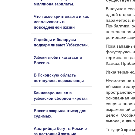
Существует л
миллиона зарплаты.
В научном соо
одной стороны
Что такое криптокарта и как
параметров, п
использовать в
Прибалтики, о
повседневной жизни
постепенная и
регионализаци
Индийцы и белорусы
подкармливают Узбекистан.
Пока западные
фокусируясь н
Узбеки любят кататься в
термина не да
Россию.
Кавказ, Приба
Из-за термино
В Псковскую область
потянулись переселенцы
Несмотря на т
«ближнее зару
пространство»
Каннаваро нашел в
основанная на
узбекской сборной «крота».
сопряженности 
выраженной ст
Россия закрыла въезд для
целом. Особня
судимых.
выгода, а дви
Австрийцы бегут в Россию
Текущий кризи
за настоящей жизнью.