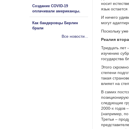
носит естеств
Создание COVID-19
язык остается
оплачивали американцы.
И ничего удив
могут адаптир
Как бандеровцы Берлин
брали
Поскольку уже
Все новости...
Реалия втора
Тридцать лет 
изучению субр
государства б
Этого скромно
степени подго
такая странов
влияет на сте
В самих постс
позиционируют
следующие гру
2000-х годов 
(например, по
Третьи – прод
представителе