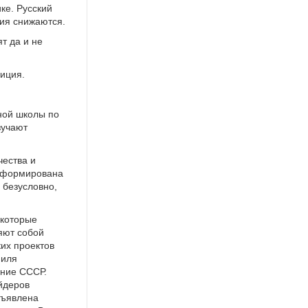
ке. Русский
ния снижаются.
т да и не
иция.
ной школы по
зучают
чества и
 сформирована
 безусловно,
 которые
яют собой
их проектов
филя
ение СССР.
йдеров
бъявлена