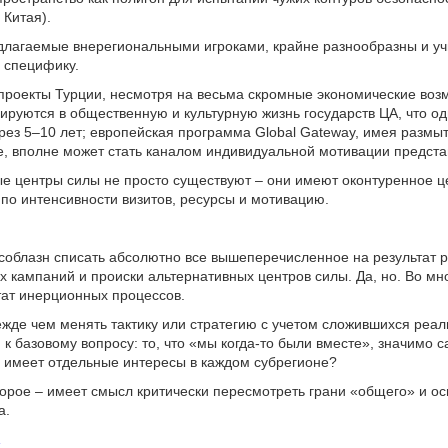
 Китая).
длагаемые внерегиональными игроками, крайне разнообразны и у
 специфику.
 проекты Турции, несмотря на весьма скромные экономические воз
рируются в общественную и культурную жизнь государств ЦА, что о
рез 5–10 лет; европейская программа Global Gateway, имея размы
, вполне может стать каналом индивидуальной мотивации представ
е центры силы не просто существуют – они имеют оконтуренное 
ь по интенсивности визитов, ресурсы и мотивацию.
соблазн списать абсолютно все вышеперечисленное на результат 
х кампаний и происки альтернативных центров силы. Да, но. Во мн
тат инерционных процессов.
ежде чем менять тактику или стратегию с учетом сложившихся реал
 к базовому вопросу: то, что «мы когда-то были вместе», значимо 
 имеет отдельные интересы в каждом субрегионе?
торое – имеет смысл критически пересмотреть грани «общего» и ос
а.