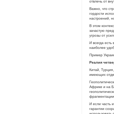
отвлечь от вн
Важно, что ст
гордости испо
настроений, н
В этом контек
зачастую пре
угрозы от уси
И всегда есть
наиболее удоб
Пример Украин
Реалия четве
Китай, Турция
имеющих отдел
Геополитическ
Африке и на Б
геополитическ
фрагментации 
И если часть 
гарантии сохр
использовать 