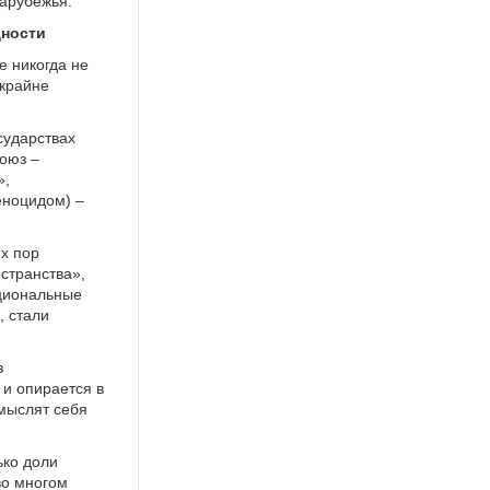
зарубежья.
щности
е никогда не
 крайне
сударствах
оюз –
»,
еноцидом) –
их пор
странства»,
ациональные
, стали
в
и опирается в
 мыслят себя
ько доли
во многом