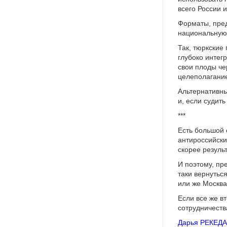
всего России и
Форматы, пре
национальную
Так, тюркские
глубоко интег
свои плоды че
целеполагание
Альтернативны
и, если судит
***
Есть большой 
антироссийски
скорее резуль
И поэтому, пр
таки вернуться
или же Москва
Если все же в
сотрудничеств
Дарья РЕКЕДА