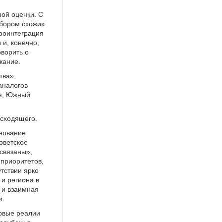
ой оценки. С
абором схожих
роинтеграция
 и, конечно,
ворить о
жание.
тва»,
аналогов
ия, Южный
исходящего.
енование
оветское
 связаны»,
 приоритетов,
утствии ярко
 и региона в
 и взаимная
и.
овые реалии