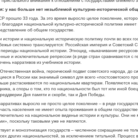
 пристального внимания к отношениям с государствами ближнего 
я: у нас больше нет незыблемой культурно-исторической об
Р прошло 33 года. За это время выросло целое поколение, которо
 благодаря национальной культурно-исторической политике имеет
едставление об общем государстве.
и истории и национальную историческую политику почти во всех го
бежья системно транслируется: Российская империя и Советский С
периоды национальной истории. Этноцид, «выкачивание ресурсов
ные и исключительные репрессии (в ряде стран сравниваются с г
чень нарративов из учебников истории.
Отечественная война, героический подвиг советского народа, до с
еся в России как значимый символ для всего «постсоветского про
ольше растаскиваются по национальным квартирам. Появляются н
ника, а споры о том, кто по национальности был тот или иной боец
преддверии Дня памяти и скорби, так и Дня Победы.
арративах выросло не просто целое поколение – в ряде государст
асть населения не имеет опыта проживания в общем государстве 
лючительно на национальное виденье истории и культуры. Они не
ми», поскольку таковыми уже не являются.
твует и моноэтнизация государств – численное сокращение не тол
 всех других национальностей, за исключением титульной. Процесс 