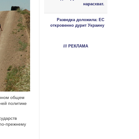
нарасхват.
Разведка доложила: ЕС
откровенно дурит Украину
/// РЕКЛАМА
анном общем
ней политике
сударств
И по-прежнему