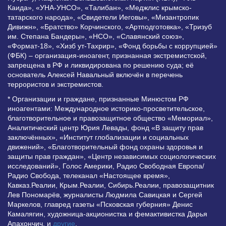
Каида», «УНА-УНСО», «Талибан», «Меджлис крымско-
татарского народа», «Свидетели Иеговы», «Мизантропик
Дивижн», «Братство» Корчинского, «Артподготовка», «Тризуб
им. Степана Бандеры», «НСО», «Славянский союз»,
«Формат-18», «Хизб ут-Тахрир», «Фонд борьбы с коррупцией»
(ФБК) – организация-иноагент, признанная экстремистской,
запрещена в РФ и ликвидирована по решению суда; её
основатель Алексей Навальный включён в перечень
террористов и экстремистов.
* Организации и граждане, признанные Минюстом РФ
иноагентами: Международное историко-просветительское,
благотворительное и правозащитное общество «Мемориал»,
Аналитический центр Юрия Левады, фонд «В защиту прав
заключённых», «Институт глобализации и социальных
движений», «Благотворительный фонд охраны здоровья и
защиты прав граждан», «Центр независимых социологических
исследований», Голос Америки, Радио Свободная Европа/
Радио Свобода, телеканал «Настоящее время»,
Кавказ.Реалии, Крым.Реалии, Сибирь.Реалии, правозащитник
Лев Пономарёв, журналисты Людмила Савицкая и Сергей
Маркелов, главред газеты «Псковская губерния» Денис
Камалягин, художница-акционистка и фемактивистка Дарья
Апахончич. и
другие
.