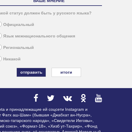
ВАШЕ МНЕНИЕ
акой статус должен быть у русского языка?
Официальный
Язык межнационального общения
Региональный
Никакой
итоги
ta и принадлежащие ей соцсети Instagram и
ат Фатх аш-Шам» (бывшая «Джабхат ан-Нусра»,
мско-татарского народа», «Свидетели Иеговы»,
ий союз», «Формат-18», «Хизб ут-Тахрир», «Фонд
по решению суда; её основатель Алексей Навальный