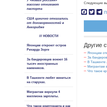
У «новых россиян»
Следующие вы
массово отнимают
паспорта
Facebook
Twitter
Te
П
США цинично отказались
от договоренностей в
Анкоридже
/// НОВОСТИ
Другие с
Японцам откроют остров
Рихарда Зорге
Японцам отк
За бандеров
За бандеровцев воюют 16
В Ташкенте 
тысяч иностранных
Мигрантам в
наемников.
Что такое к
В Ташкенте любят жениться
на старухах.
Мигрантам вернули 4
миллиона зарплаты.
Что такое криптокарта и как