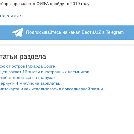
боры президента ФИФА пройдут в 2019 году.
legram
оделиться
Подписывайтесь на канал Вести.UZ в Telegram
татьи раздела
роют остров Рихарда Зорге
цев воюют 16 тысяч иностранных наемников.
любят жениться на старухах.
ернули 4 миллиона зарплаты.
риптокарта и как использовать в повседневной жизни