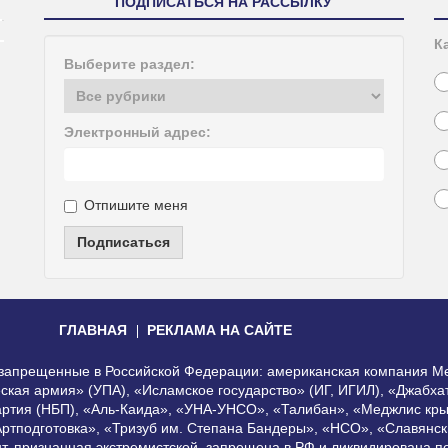
ПОДПИСАТЬСЯ НА РАССЫЛКУ
К
Выберите раздел:
Электронный адрес:
Отпишите меня
Подписаться
ГЛАВНАЯ
РЕКЛАМА НА САЙТЕ
, запрещенные в Российской Федерации: американская компания Me
еская армия» (УПА), «Исламское государство» (ИГ, ИГИЛ), «Джабх
артия (НБП), «Аль-Каида», «УНА-УНСО», «Талибан», «Меджлис кры
Артподготовка», «Тризуб им. Степана Бандеры», «НСО», «Славянск
нт, признанная экстремистской, запрещена в РФ и ликвидирована 