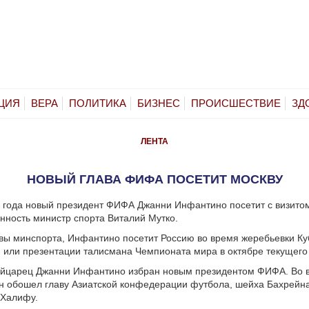
ЦИЯ
ВЕРА
ПОЛИТИКА
БИЗНЕС
ПРОИСШЕСТВИЕ
ЗД
ЛЕНТА
НОВЫЙ ГЛАВА ФИФА ПОСЕТИТ МОСКВУ
 года новый президент ФИФА Джанни Инфантино посетит с визито
нность министр спорта Виталий Мутко.
вы минспорта, Инфантино посетит Россию во время жеребьевки Ку
или презентации талисмана Чемпионата мира в октябре текущего 
ейцарец Джанни Инфантино избран новым президентом ФИФА. Во в
н обошел главу Азиатской конфедерации футбола, шейха Бахрейн
-Халифу.