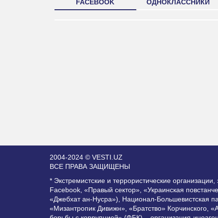
FACEBOOK
ОДНОКЛАССНИКИ
2004-2024 © VESTI.UZ
ВСЕ ПРАВА ЗАЩИЩЕНЫ
* Экстремистские и террористические организации
Facebook, «Правый сектор», «Украинская повстанч
«Джебхат ан-Нусра»), Национал-Большевистская п
«Мизантропик Дивижн», «Братство» Корчинского, «
борьбы с коррупцией» (ФБК) – организация-иноаге