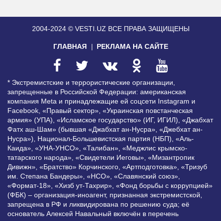
2004-2024 © VESTI.UZ
ВСЕ ПРАВА ЗАЩИЩЕНЫ
ГЛАВНАЯ
РЕКЛАМА НА САЙТЕ
* Экстремистские и террористические организации,
запрещенные в Российской Федерации: американская
компания Meta и принадлежащие ей соцсети Instagram и
Facebook, «Правый сектор», «Украинская повстанческая
армия» (УПА), «Исламское государство» (ИГ, ИГИЛ), «Джабхат
Фатх аш-Шам» (бывшая «Джабхат ан-Нусра», «Джебхат ан-
Нусра»), Национал-Большевистская партия (НБП), «Аль-
Каида», «УНА-УНСО», «Талибан», «Меджлис крымско-
татарского народа», «Свидетели Иеговы», «Мизантропик
Дивижн», «Братство» Корчинского, «Артподготовка», «Тризуб
им. Степана Бандеры», «НСО», «Славянский союз»,
«Формат-18», «Хизб ут-Тахрир», «Фонд борьбы с коррупцией»
(ФБК) – организация-иноагент, признанная экстремистской,
запрещена в РФ и ликвидирована по решению суда; её
основатель Алексей Навальный включён в перечень