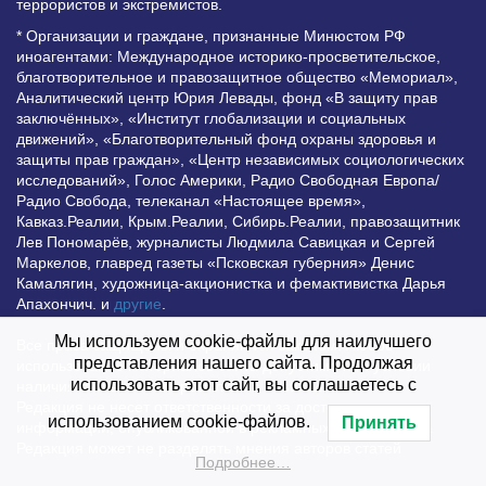
террористов и экстремистов.
* Организации и граждане, признанные Минюстом РФ
иноагентами: Международное историко-просветительское,
благотворительное и правозащитное общество «Мемориал»,
Аналитический центр Юрия Левады, фонд «В защиту прав
заключённых», «Институт глобализации и социальных
движений», «Благотворительный фонд охраны здоровья и
защиты прав граждан», «Центр независимых социологических
исследований», Голос Америки, Радио Свободная Европа/
Радио Свобода, телеканал «Настоящее время»,
Кавказ.Реалии, Крым.Реалии, Сибирь.Реалии, правозащитник
Лев Пономарёв, журналисты Людмила Савицкая и Сергей
Маркелов, главред газеты «Псковская губерния» Денис
Камалягин, художница-акционистка и фемактивистка Дарья
Апахончич. и
другие
.
Мы используем cookie-файлы для наилучшего
Все права защищены и охраняются законом. Любое
представления нашего сайта. Продолжая
использование материалов сайта допустимо при условии
использовать этот сайт, вы соглашаетесь с
наличия активной гиперссылки на Vesti.UZ.
Редакция не несет ответственности за достоверность
использованием cookie-файлов.
Принять
информации, опубликованной в рекламных объявлениях.
Редакция может не разделять мнения авторов статей
Подробнее…