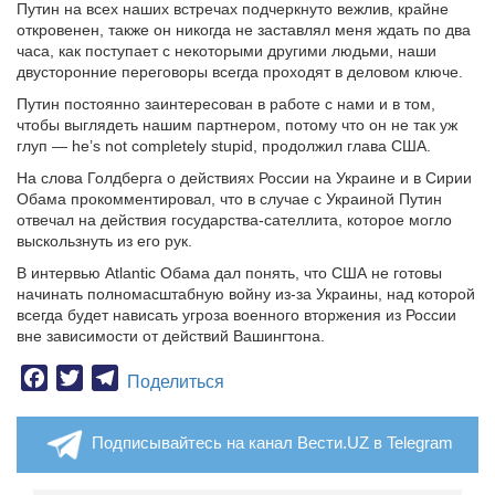
Путин на всех наших встречах подчеркнуто вежлив, крайне
откровенен, также он никогда не заставлял меня ждать по два
часа, как поступает с некоторыми другими людьми, наши
двусторонние переговоры всегда проходят в деловом ключе.
Путин постоянно заинтересован в работе с нами и в том,
чтобы выглядеть нашим партнером, потому что он не так уж
глуп — he’s not completely stupid, продолжил глава США.
На слова Голдберга о действиях России на Украине и в Сирии
Обама прокомментировал, что в случае с Украиной Путин
отвечал на действия государства-сателлита, которое могло
выскользнуть из его рук.
В интервью Atlantic Обама дал понять, что США не готовы
начинать полномасштабную войну из-за Украины, над которой
всегда будет нависать угроза военного вторжения из России
вне зависимости от действий Вашингтона.
Facebook
Twitter
Telegram
Поделиться
Подписывайтесь на канал Вести.UZ в Telegram