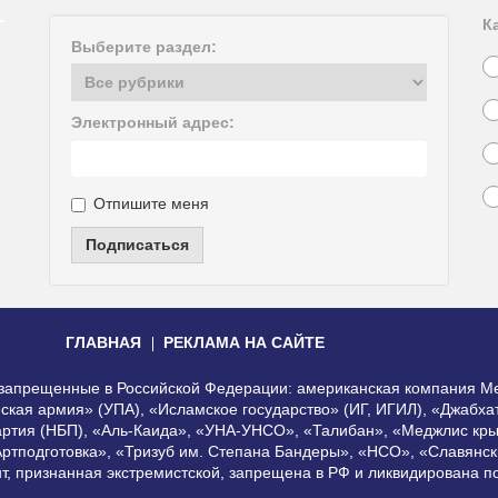
К
Выберите раздел:
Электронный адрес:
Отпишите меня
Подписаться
ГЛАВНАЯ
РЕКЛАМА НА САЙТЕ
, запрещенные в Российской Федерации: американская компания Me
еская армия» (УПА), «Исламское государство» (ИГ, ИГИЛ), «Джабх
артия (НБП), «Аль-Каида», «УНА-УНСО», «Талибан», «Меджлис кры
Артподготовка», «Тризуб им. Степана Бандеры», «НСО», «Славянск
нт, признанная экстремистской, запрещена в РФ и ликвидирована 