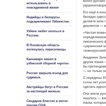
много русских
использовать в
украиноговоря
повседневной жизни
Его ещё в кон
беседах одесс
Индийцы и белорусы
делаете мою г
подкармливают Узбекистан.
диалектов — во
Узбеки любят кататься в
«Чистая мова»
Россию.
определяемое 
лексического 
В Псковскую область
«украинская м
потянулись переселенцы
«южнорусский 
Академик Зализ
Каннаваро нашел в
другие языки 
узбекской сборной «крота».
бы претендова
— но только н
Россия закрыла въезд для
судимых.
С середины XV
сотни лет уси
сделать идео
Австрийцы бегут в Россию
за настоящей жизнью.
Они взяли рус
нашлось — взя
Синдаров блистал в матче
языка, которых
против США