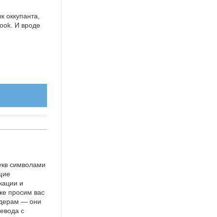
к оккупанта,
ook. И вроде
укв символами
щие
кации и
же просим вас
идерам — они
евода с