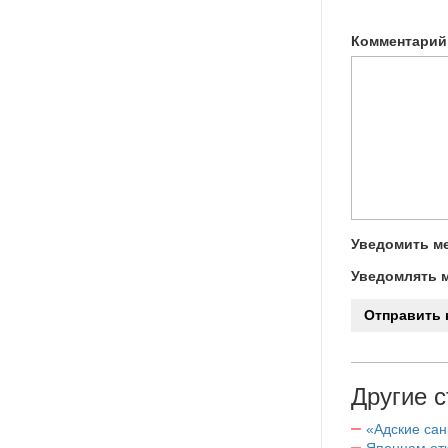
Комментарий
Уведомить ме
Уведомлять м
Другие с
«Адские са
Японцам отк