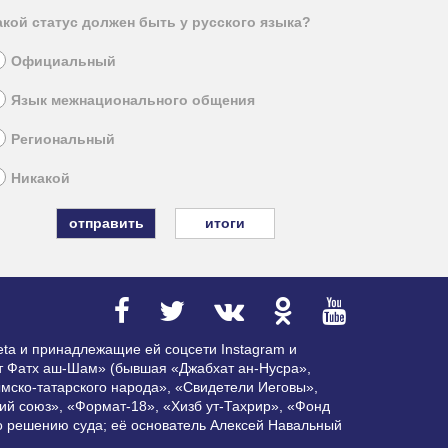
акой статус должен быть у русского языка?
Официальный
Язык межнационального общения
Региональный
Никакой
итоги
ta и принадлежащие ей соцсети Instagram и
ат Фатх аш-Шам» (бывшая «Джабхат ан-Нусра»,
мско-татарского народа», «Свидетели Иеговы»,
ий союз», «Формат-18», «Хизб ут-Тахрир», «Фонд
по решению суда; её основатель Алексей Навальный