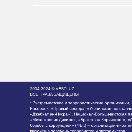
2004-2024 © VESTI.UZ
ВСЕ ПРАВА ЗАЩИЩЕНЫ
* Экстремистские и террористические организации
Facebook, «Правый сектор», «Украинская повстанч
«Джебхат ан-Нусра»), Национал-Большевистская п
«Мизантропик Дивижн», «Братство» Корчинского, «
борьбы с коррупцией» (ФБК) – организация-иноаге
включён в перечень террористов и экстремистов.