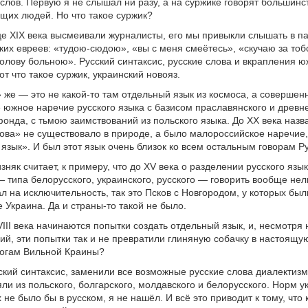
 слов. Первую я не слышал ни разу, а на суржике говорят большинс
щих людей. Но что такое суржик?
це XIX века высмеивали журналисты, его мы привыкли слышать в 
ких евреев: «тудою-сюдою», «вы с меня смеётесь», «скучаю за тоб
олову больною». Русский синтаксис, русские слова и вкрапления 
т что такое суржик, украинский новояз.
 же — это не какой-то там отдельный язык из космоса, а совершен
южное наречие русского языка с базисом праславянского и древн
фонда, с тьмою заимствований из польского языка. До ХХ века назв
ова» не существовало в природе, а было малороссийское наречие,
язык». И был этот язык очень близок ко всем остальным говорам Ру
няк считает, к примеру, что до XV века о разделении русского язык
— типа белорусского, украинского, русского — говорить вообще нель
л на исключительность, так это Псков с Новгородом, у которых был
е Украина. Да и страны-то такой не было.
III века начинаются попытки создать отдельный язык, и, несмотря
лий, эти попытки так и не превратили глиняную собачку в настоящу
логам Вильной Краины?
ский синтаксис, заменили все возможные русские слова диалектизм
ли из польского, болгарского, молдавского и белорусского. Норм у
 не было бы в русском, я не нашёл. И всё это приводит к тому, что