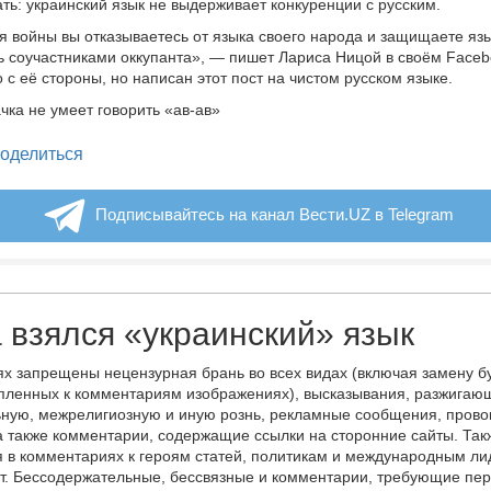
ать: украинский язык не выдерживает конкуренции с русским.
я войны вы отказываетесь от языка своего народа и защищаете язы
ь соучастниками оккупанта», — пишет Лариса Ницой в своём Faceb
о с её стороны, но написан этот пост на чистом русском языке.
чка не умеет говорить «ав-ав»
legram
оделиться
Подписывайтесь на канал Вести.UZ в Telegram
 взялся «украинский» язык
х запрещены нецензурная брань во всех видах (включая замену б
пленных к комментариям изображениях), высказывания, разжигаю
ную, межрелигиозную и иную рознь, рекламные сообщения, прово
а также комментарии, содержащие ссылки на сторонние сайты. Так
 в комментариях к героям статей, политикам и международным л
т. Бессодержательные, бессвязные и комментарии, требующие пер