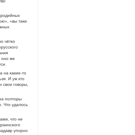
тво
пародийных
ою», «вы таки
южных
но чётко
ерусского
ания
 оно же
си.
а на какие-то
зя. И уж кто
и свои говоры,
 на полторы
ю. Что удалось
ами, что не
краинского
 кадавр упорно