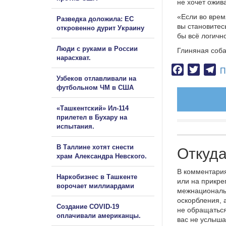
не хочет ожив
«Если во врем
Разведка доложила: ЕС
вы становитес
откровенно дурит Украину
бы всё логичн
Люди с руками в России
Глиняная соба
нарасхват.
Facebook
Twitter
Te
П
Узбеков отлавливали на
футбольном ЧМ в США
«Ташкентский» Ил-114
прилетел в Бухару на
испытания.
В Таллине хотят снести
Откуда
храм Александра Невского.
В комментария
Наркобизнес в Ташкенте
или на прикре
ворочает миллиардами
межнациональ
оскорбления, 
Создание COVID-19
не обращаться
оплачивали американцы.
вас не услыша