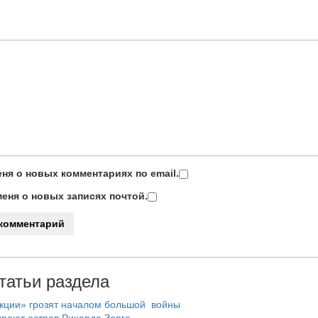
ня о новых комментариях по email.
еня о новых записях почтой.
татьи раздела
нкции» грозят началом большой войны
роют остров Рихарда Зорге