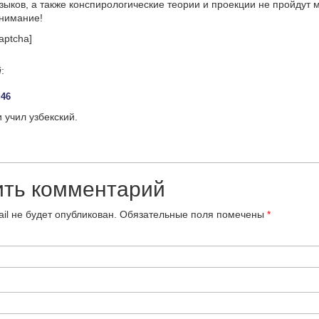
языков, а также конспирологические теории и проекции не пройдут
онимание!
aptcha]
й
:
:46
 учил узбекский.
ить комментарий
il не будет опубликован.
Обязательные поля помечены
*