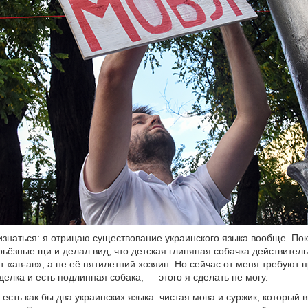
знаться: я отрицаю существование украинского языка вообще. По
рьёзные щи и делал вид, что детская глиняная собачка действитель
т «ав-ав», а не её пятилетний хозяин. Но сейчас от меня требуют п
делка и есть подлинная собака, — этого я сделать не могу.
 есть как бы два украинских языка: чистая мова и суржик, который 