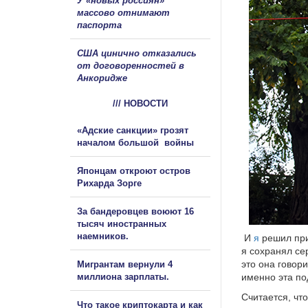
У «новых россиян»
массово отнимают
паспорта
США цинично отказались
от договоренностей в
Анкоридже
/// НОВОСТИ
«Адские санкции» грозят
началом большой войны
Японцам откроют остров
Рихарда Зорге
За бандеровцев воюют 16
тысяч иностранных
наемников.
И
я
решил при
я сохранял се
это она говори
Мигрантам вернули 4
миллиона зарплаты.
именно эта по
Считается, что
Что такое криптокарта и как