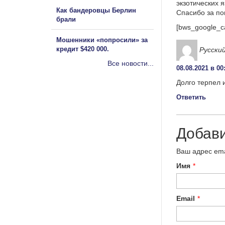
экзотических 
Как бандеровцы Берлин
Спасибо за п
брали
[bws_google_c
Мошенники «попросили» за
кредит $420 000.
Русски
Все новости...
08.08.2021 в 00
Долго терпел и
Ответить
Добав
Ваш адрес ema
Имя
*
Email
*