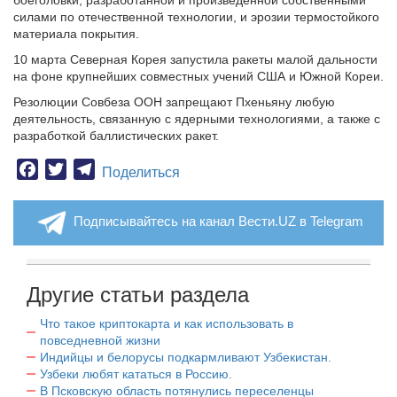
боеголовки, разработанной и произведенной собственными
силами по отечественной технологии, и эрозии термостойкого
материала покрытия.
10 марта Северная Корея запустила ракеты малой дальности
на фоне крупнейших совместных учений США и Южной Кореи.
Резолюции Совбеза ООН запрещают Пхеньяну любую
деятельность, связанную с ядерными технологиями, а также с
разработкой баллистических ракет.
Facebook
Twitter
Telegram
Поделиться
Подписывайтесь на канал Вести.UZ в Telegram
Другие статьи раздела
Что такое криптокарта и как использовать в
повседневной жизни
Индийцы и белорусы подкармливают Узбекистан.
Узбеки любят кататься в Россию.
В Псковскую область потянулись переселенцы