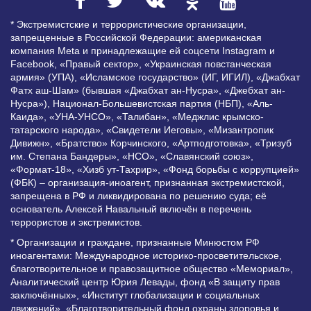
* Экстремистские и террористические организации,
запрещенные в Российской Федерации: американская
компания Meta и принадлежащие ей соцсети Instagram и
Facebook, «Правый сектор», «Украинская повстанческая
армия» (УПА), «Исламское государство» (ИГ, ИГИЛ), «Джабхат
Фатх аш-Шам» (бывшая «Джабхат ан-Нусра», «Джебхат ан-
Нусра»), Национал-Большевистская партия (НБП), «Аль-
Каида», «УНА-УНСО», «Талибан», «Меджлис крымско-
татарского народа», «Свидетели Иеговы», «Мизантропик
Дивижн», «Братство» Корчинского, «Артподготовка», «Тризуб
им. Степана Бандеры», «НСО», «Славянский союз»,
«Формат-18», «Хизб ут-Тахрир», «Фонд борьбы с коррупцией»
(ФБК) – организация-иноагент, признанная экстремистской,
запрещена в РФ и ликвидирована по решению суда; её
основатель Алексей Навальный включён в перечень
террористов и экстремистов.
* Организации и граждане, признанные Минюстом РФ
иноагентами: Международное историко-просветительское,
благотворительное и правозащитное общество «Мемориал»,
Аналитический центр Юрия Левады, фонд «В защиту прав
заключённых», «Институт глобализации и социальных
движений», «Благотворительный фонд охраны здоровья и