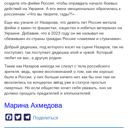
создала эти фейки Россия, чтобы оправдать начало боевых
действий на Украине. А его жена эмоционально обратилась к
россиянам: «Что вы творите, гады?!»
Еще мы узнали от Назарова, что девять лет Россия метала
фейки о каких-то фашистах, нацистах и избитых ветеранах на
Украине. Добавим, что в 2023 году он же называл не
сбежавших из страны граждан России «лакеями и стукачами».
Добрый дядюшка, под которого косит на сцене Назаров, так не
поступает, так поступает дядюшка злой и чужой. Который
любит не вас, а другую родню.
Такие как Назаров никогда не слезут с тела российского
зрителя, ведь, кроме воспоминаний о том, как им хорошо
было в России, у них больше ничего нет, как бы они там ни
веселились на концертах звёзд уже в статусе простых
смертных. Но если общество хочет себя уважать, оно не
должно прощать предателей и злопыхателей.
Марина Ахмедова
Facebook
Twitter
Telegram
Поделиться