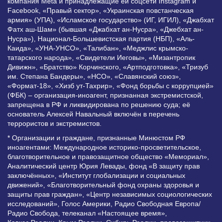
компания Meta и принадлежащие ей соцсети Instagram и
Facebook, «Правый сектор», «Украинская повстанческая
армия» (УПА), «Исламское государство» (ИГ, ИГИЛ), «Джабхат
Фатх аш-Шам» (бывшая «Джабхат ан-Нусра», «Джебхат ан-
Нусра»), Национал-Большевистская партия (НБП), «Аль-
Каида», «УНА-УНСО», «Талибан», «Меджлис крымско-
татарского народа», «Свидетели Иеговы», «Мизантропик
Дивижн», «Братство» Корчинского, «Артподготовка», «Тризуб
им. Степана Бандеры», «НСО», «Славянский союз»,
«Формат-18», «Хизб ут-Тахрир», «Фонд борьбы с коррупцией»
(ФБК) – организация-иноагент, признанная экстремистской,
запрещена в РФ и ликвидирована по решению суда; её
основатель Алексей Навальный включён в перечень
террористов и экстремистов.
* Организации и граждане, признанные Минюстом РФ
иноагентами: Международное историко-просветительское,
благотворительное и правозащитное общество «Мемориал»,
Аналитический центр Юрия Левады, фонд «В защиту прав
заключённых», «Институт глобализации и социальных
движений», «Благотворительный фонд охраны здоровья и
защиты прав граждан», «Центр независимых социологических
исследований», Голос Америки, Радио Свободная Европа/
Радио Свобода, телеканал «Настоящее время»,