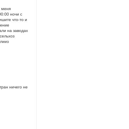
е меня
00:00 ночи с
ишите что-то и
шение
али на заводах
 сельхоз
плииз
тран ничего не