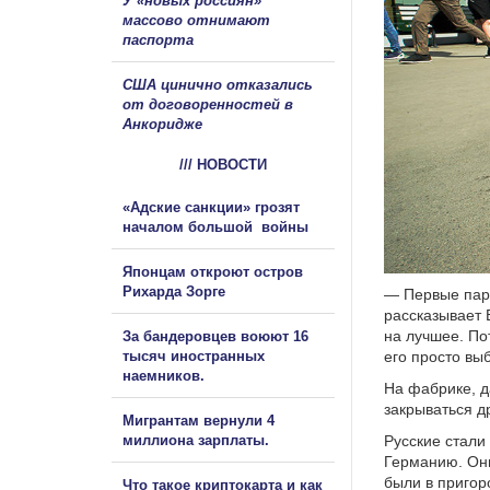
У «новых россиян»
массово отнимают
паспорта
США цинично отказались
от договоренностей в
Анкоридже
/// НОВОСТИ
«Адские санкции» грозят
началом большой войны
Японцам откроют остров
Рихарда Зорге
— Первые пару
рассказывает 
на лучшее. По
За бандеровцев воюют 16
тысяч иностранных
его просто вы
наемников.
На фабрике, д
закрываться д
Мигрантам вернули 4
миллиона зарплаты.
Русские стали
Германию. Они
были в пригор
Что такое криптокарта и как