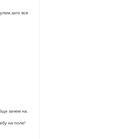
улем,зато все
обще зачем на
ебу на поле!