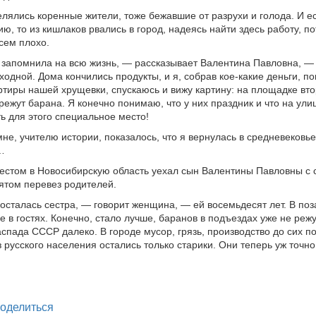
елялись коренные жители, тоже бежавшие от разрухи и голода. И е
ю, то из кишлаков рвались в город, надеясь найти здесь работу, по
сем плохо.
 запомнила на всю жизнь, — рассказывает Валентина Павловна, —
ходной. Дома кончились продукты, и я, собрав кое-какие деньги, п
ртиры нашей хрущевки, спускаюсь и вижу картину: на площадке вто
режут барана. Я конечно понимаю, что у них праздник и что на ули
ь для этого специальное место!
мне, учителю истории, показалось, что я вернулась в средневековье
…
естом в Новосибирскую область уехал сын Валентины Павловны с с
ятом перевез родителей.
осталась сестра, — говорит женщина, — ей восемьдесят лет. В п
е в гостях. Конечно, стало лучше, баранов в подъездах уже не режут
аспада СССР далеко. В городе мусор, грязь, производство до сих п
з русского населения остались только старики. Они теперь уж точно
legram
оделиться