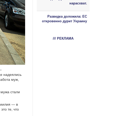
нарасхват.
Разведка доложила: ЕС
откровенно дурит Украину
/// РЕКЛАМА
—
ще надеялись
работа муж,
 мужа стали
амилия — в
это те, что