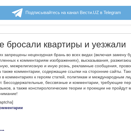
Подписывайтесь на канал Вести.UZ в Telegram
е бросали квартиры и уезжали
х запрещены нецензурная брань во всех видах (включая замену б
пленных к комментариям изображениях), высказывания, разжигаю
ную, межрелигиозную и иную рознь, рекламные сообщения, прово
а также комментарии, содержащие ссылки на сторонние сайты. Так
 в комментариях к героям статей, политикам и международным л
т. Бессодержательные, бессвязные и комментарии, требующие пер
языков, а также конспирологические теории и проекции не пройдут
онимание!
aptcha]
омментарии