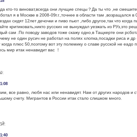
:18
ода кто-то виноват,всегда они лучщие спецы？Да ты что ,не смешит
отал я в Москве в 2008-09г.г.,точнее в области там ,возращался в 
здах сидят 12лет дечочки и пиво пьют ,либо другое,так что когда п
айте критиковать,никто русских не вынуждал уезжать из РУз,это ре
ый сам .По поводу заводов тоже скажу одно,в Тащкерте они рсбот
очему не один русич не работал на полях хлопка,посадки риса и др
 когда плюс 50,поэтому вот эту полемику о славе русской не еадо 
есь мир итак ненавидит вас ！
й
:
01:08
ким, все равно, любя нас или ненавидят. Нам от других народов и с
ьшому счету. Мигрантов в России итак стало слишком много.
ЕЙ
:
21:40