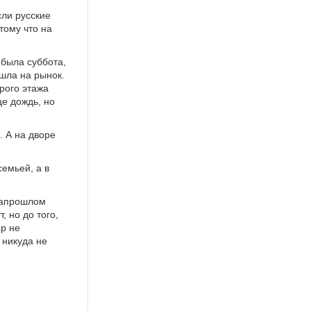
сли русские
тому что на
 была суббота,
ошла на рынок.
рого этажа
це дождь, но
. А на дворе
емьей, а в
озапрошлом
, но до того,
ор не
 никуда не