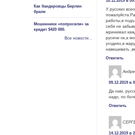
10.11.2019 в 09
Как бандеровцы Берлин
У русских все
брали
пожалуйста.Раб
работы,в подъе
Мошенники «попросили» за
себя не забыв
кредит $420 000.
мринимал кажд
русичи ок,а м
Все новости...
угодиях,в жару
навешивать ,в
Ответить
Андре
09.12.2019 в 
Да нам, русс
надо, по бол
Ответить
СЕРГ
14.12.2019 в 