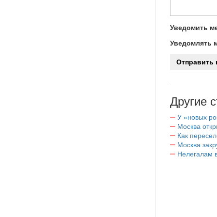
Уведомить ме
Уведомлять м
Другие с
У «новых ро
Москва отк
Как пересел
Москва закр
Нелегалам в