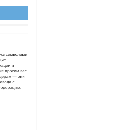
укв символами
щие
кации и
же просим вас
идерам — они
евода с
 модерацию.