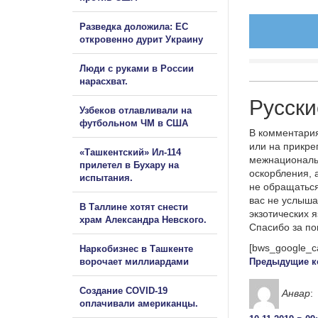
Разведка доложила: ЕС
откровенно дурит Украину
Люди с руками в России
нарасхват.
Русски
Узбеков отлавливали на
футбольном ЧМ в США
В комментария
или на прикре
«Ташкентский» Ил-114
межнациональ
прилетел в Бухару на
оскорбления, 
испытания.
не обращаться
вас не услыша
В Таллине хотят снести
экзотических 
храм Александра Невского.
Спасибо за п
[bws_google_c
Наркобизнес в Ташкенте
ворочает миллиардами
Предыдущие к
Создание COVID-19
Анвар
:
оплачивали американцы.