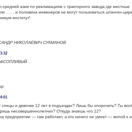
-средней азии по рекламациям с тракторного завода,где местные
или …….и половина инженеров не могут пользоваться штанген-цирк
никум-институт!
САНДР НИКОЛАЕВИЧ СУКМАНОВ
:
03:32
АКСОПЛИВЫЙ…
ор
:
14:01
т спецы и девочки 12 лет в подъездах? Лишь бы опорочить? Ты во
тришь несовершеннолетних? Откуда знаешь что 12?
 на предприятии — там работает, а кто ничего не умеет — жопой к н