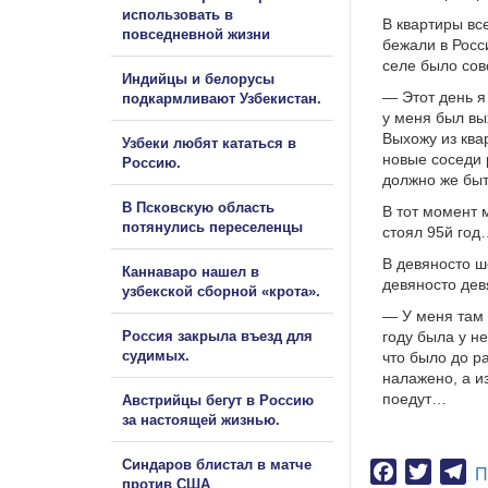
использовать в
В квартиры вс
повседневной жизни
бежали в Росси
селе было сов
Индийцы и белорусы
— Этот день я
подкармливают Узбекистан.
у меня был вы
Выхожу из ква
Узбеки любят кататься в
новые соседи 
Россию.
должно же быт
В Псковскую область
В тот момент 
потянулись переселенцы
стоял 95й год
В девяносто ш
Каннаваро нашел в
девяносто дев
узбекской сборной «крота».
— У меня там 
Россия закрыла въезд для
году была у не
судимых.
что было до р
налажено, а и
поедут…
Австрийцы бегут в Россию
за настоящей жизнью.
Синдаров блистал в матче
Facebook
Twitter
Te
П
против США