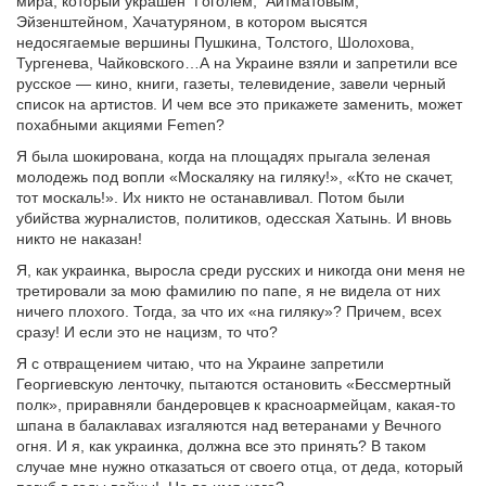
мира, который украшен Гоголем, Айтматовым,
Эйзенштейном, Хачатуряном, в котором высятся
недосягаемые вершины Пушкина, Толстого, Шолохова,
Тургенева, Чайковского…А на Украине взяли и запретили все
русское — кино, книги, газеты, телевидение, завели черный
список на артистов. И чем все это прикажете заменить, может
похабными акциями Femen?
Я была шокирована, когда на площадях прыгала зеленая
молодежь под вопли «Москаляку на гиляку!», «Кто не скачет,
тот москаль!». Их никто не останавливал. Потом были
убийства журналистов, политиков, одесская Хатынь. И вновь
никто не наказан!
Я, как украинка, выросла среди русских и никогда они меня не
третировали за мою фамилию по папе, я не видела от них
ничего плохого. Тогда, за что их «на гиляку»? Причем, всех
сразу! И если это не нацизм, то что?
Я с отвращением читаю, что на Украине запретили
Георгиевскую ленточку, пытаются остановить «Бессмертный
полк», приравняли бандеровцев к красноармейцам, какая-то
шпана в балаклавах изгаляются над ветеранами у Вечного
огня. И я, как украинка, должна все это принять? В таком
случае мне нужно отказаться от своего отца, от деда, который