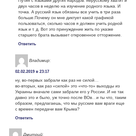
Путин с языками других народов: нерусскому хватит и
двух часов в неделю на изучение родного языка. И
точка. А русский язык обязаны все учить в три раза
больше.Почему он мне диктует какой графикой
пользоваться, сколько часов я должен учить родной
язык и т. д. Вот это принуждение жить по указке
старшего брата вызывает откровенное отторжение.
Ответить
Владимир
:
02.02.2019 в 23:17
ну, во-первых забрали как раз не силой…
во-вторых, как раз «силой» это «что-то» выходцы из
Украины вначале сами забрали его у России..И не так
давно это и было, уж точно после ВОв…и ты что, таким
образом, предлагаешь, что мы русские вам враги еще
с времен передачи вам Крыма?
Ответить
Дмитрий
: