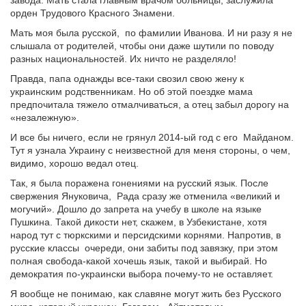
орден Трудового Красного Знамени.
Мать моя была русской, по фамилии Иванова. И ни разу я не
слышала от родителей, чтобы они даже шутили по поводу
разных национальностей. Их ничто не разделяло!
Правда, папа однажды все-таки свозил свою жену к
украинским родственникам. Но об этой поездке мама
предпочитала тяжело отмалчиваться, а отец забыл дорогу на
«незалежную».
И все бы ничего, если не грянул 2014-ый год с его Майданом.
Тут я узнала Украину с неизвестной для меня стороны, о чем,
видимо, хорошо ведал отец.
Так, я была поражена гонениями на русский язык. После
свержения Януковича, Рада сразу же отменила «великий и
могучий». Дошло до запрета на учебу в школе на языке
Пушкина. Такой дикости нет, скажем, в Узбекистане, хотя
народ тут с тюркскими и персидскими корнями. Напротив, в
русские классы очереди, они забиты под завязку, при этом
полная свобода-какой хочешь язык, такой и выбирай. Но
демократия по-украински выбора почему-то не оставляет.
Я вообще не понимаю, как славяне могут жить без Русского