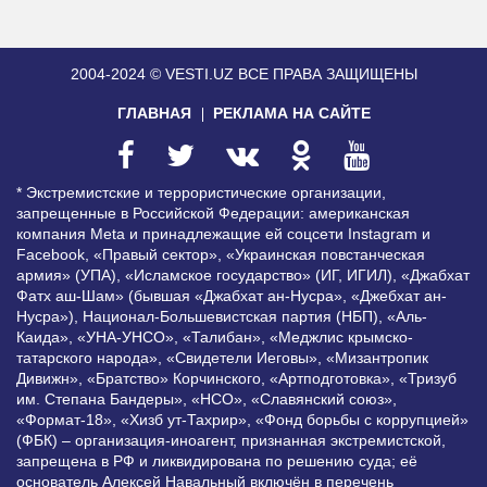
2004-2024 © VESTI.UZ
ВСЕ ПРАВА ЗАЩИЩЕНЫ
ГЛАВНАЯ
РЕКЛАМА НА САЙТЕ
* Экстремистские и террористические организации,
запрещенные в Российской Федерации: американская
компания Meta и принадлежащие ей соцсети Instagram и
Facebook, «Правый сектор», «Украинская повстанческая
армия» (УПА), «Исламское государство» (ИГ, ИГИЛ), «Джабхат
Фатх аш-Шам» (бывшая «Джабхат ан-Нусра», «Джебхат ан-
Нусра»), Национал-Большевистская партия (НБП), «Аль-
Каида», «УНА-УНСО», «Талибан», «Меджлис крымско-
татарского народа», «Свидетели Иеговы», «Мизантропик
Дивижн», «Братство» Корчинского, «Артподготовка», «Тризуб
им. Степана Бандеры», «НСО», «Славянский союз»,
«Формат-18», «Хизб ут-Тахрир», «Фонд борьбы с коррупцией»
(ФБК) – организация-иноагент, признанная экстремистской,
запрещена в РФ и ликвидирована по решению суда; её
основатель Алексей Навальный включён в перечень