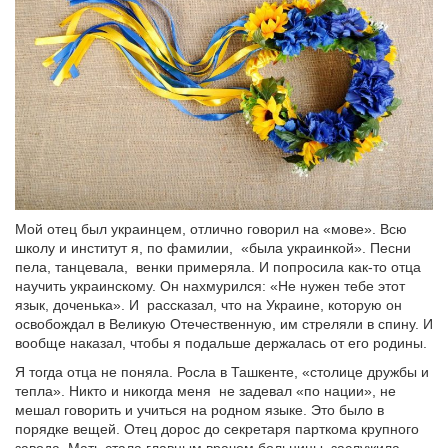
Мой отец был украинцем, отлично говорил на «мове». Всю
школу и институт я, по фамилии, «была украинкой». Песни
пела, танцевала, венки примеряла. И попросила как-то отца
научить украинскому. Он нахмурился: «Не нужен тебе этот
язык, доченька». И рассказал, что на Украине, которую он
освобождал в Великую Отечественную, им стреляли в спину. И
вообще наказал, чтобы я подальше держалась от его родины.
Я тогда отца не поняла. Росла в Ташкенте, «столице дружбы и
тепла». Никто и никогда меня не задевал «по нации», не
мешал говорить и учиться на родном языке. Это было в
порядке вещей. Отец дорос до секретаря парткома крупного
завода. Мать стала главным врачом больницы, заслужила