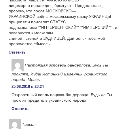
*москали* нашу УКРАИНСКУЮ МОВУ
лицемерно ненавидят , брезгуют . Предпологаю ,
пророчу, что после МОСКОВСКО—
УКРАИНСКОЙ войны москальскому языку УКРАИНЦЫ
прицепят и прилепят СТАТУС
под названием **ИНТЕРВЕНТСКИЙ** **ИМПЕРСКИЙ** . и
повернутся к москалям
спиной , стеной и ЗАДНИЦЕЙ. Дай Бог , чтобы моё
пророчество сбылось .
Ответить
Настоящая исповедь бандерлога. Будь Ты
проклят, Иуда! Истинный изменник украинского
народа. Мразь.
:
25.08.2018 в 23:24
Откровенный вопль пацюка-бандеровца. Будь же Ты
проклят предатель украинского народа.
Ответить
Таисия
: