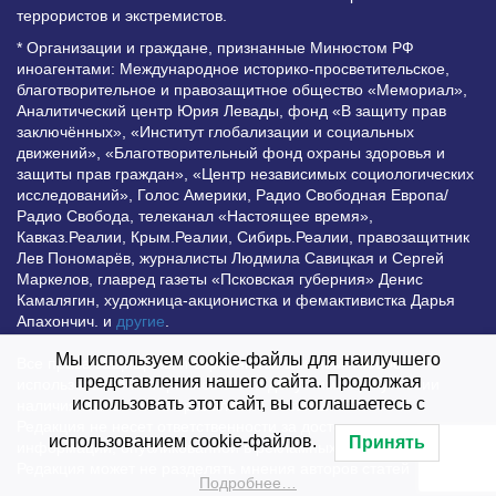
террористов и экстремистов.
* Организации и граждане, признанные Минюстом РФ
иноагентами: Международное историко-просветительское,
благотворительное и правозащитное общество «Мемориал»,
Аналитический центр Юрия Левады, фонд «В защиту прав
заключённых», «Институт глобализации и социальных
движений», «Благотворительный фонд охраны здоровья и
защиты прав граждан», «Центр независимых социологических
исследований», Голос Америки, Радио Свободная Европа/
Радио Свобода, телеканал «Настоящее время»,
Кавказ.Реалии, Крым.Реалии, Сибирь.Реалии, правозащитник
Лев Пономарёв, журналисты Людмила Савицкая и Сергей
Маркелов, главред газеты «Псковская губерния» Денис
Камалягин, художница-акционистка и фемактивистка Дарья
Апахончич. и
другие
.
Мы используем cookie-файлы для наилучшего
Все права защищены и охраняются законом. Любое
представления нашего сайта. Продолжая
использование материалов сайта допустимо при условии
использовать этот сайт, вы соглашаетесь с
наличия активной гиперссылки на Vesti.UZ.
Редакция не несет ответственности за достоверность
использованием cookie-файлов.
Принять
информации, опубликованной в рекламных объявлениях.
Редакция может не разделять мнения авторов статей
Подробнее…