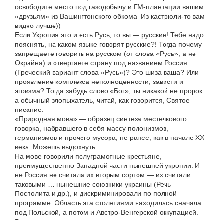
освободите место под газодобычу и ГМ-плантации вашим
«друзьям» из Вашингтонского обкома. Из кастрюли-то вам
видно лучше))
Если Укропия это и есть Русь, то вы — русские! Тебе надо
пояснять, на каком языке говорят русские?! Тогда почему
запрещаете говорить на русском (от слова «Русь», а не
Окрайна) и отвергаете страну под названием Россия
(Греческий вариант слова «Русь»)? Это шиза ваша? Или
проявление комплекса неполноценности, зависти и
эгоизма? Тогда забудь слово «Бог», ты никакой не пророк
а обычный злопыхатель, читай, как говорится, Святое
писание.
«Природная мова» — образец синтеза местечкового
говорка, набравшего в себя массу полонизмов,
германизмов и прочего мусора, не ранее, как в начале XX
века. Можешь выдохнуть.
На мове говорили полуграмотные крестьяне,
преимущественно Западной части нынешней укропии. И
не Россия не считала их вторым сортом — их считали
таковыми … нынешние союзники украины (Речь
Посполита и др.), и дискриминировали по полной
программе. Область эта столетиями находилась сначала
под Польской, а потом и Австро-Венгерской оккупацией.