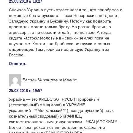
25.08.2018 в 18:27
Сначала Украина пусть отдаст назад то , что приобрела с
помощью брата русского — всю Новороссию по Днепр ,
Западную Украину и Буковину. Потому как подарить
просто так можно только брату. Но раз не братья , а
агрессор , то по совести отдай , что не твое. А тогда
сидите кастрюлеголовые в «своих» землях пока не
поумнеете. Кстати , на Донбассе нет кучки местных
отщепенцев. Там люди за настоящую Украину и за
Россию.
Ответить
Василь Михайлович Малик
:
25.08.2018 в 19:57
Украина — это КИЕВСКАЯ РУСЬ ! Природный
(естественный) язык(мова) в УКРАИНЕ
украинский . **Москальский** ( псевдо-руссский) язык
сознательный(свидомый) УКРАИНЕЦ
считает колониальным ,оккупантским . **КАЦАПСКИМ** .
Более ,чем трёхсотлетняя история показала ,что