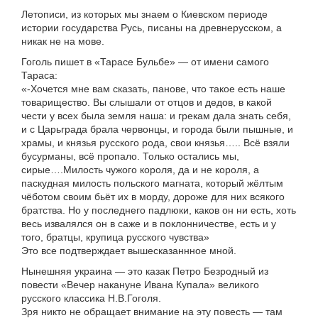
Летописи, из которых мы знаем о Киевском периоде
истории государства Русь, писаны на древнерусском, а
никак не на мове.
Гоголь пишет в «Тарасе Бульбе» — от имени самого
Тараса:
«-Хочется мне вам сказать, панове, что такое есть наше
товарищество. Вы слышали от отцов и дедов, в какой
чести у всех была земля наша: и грекам дала знать себя,
и с Царьграда брала червонцы, и города были пышные, и
храмы, и князья русского рода, свои князья….. Всё взяли
бусурманы, всё пропало. Только остались мы,
сирые….Милость чужого короля, да и не короля, а
паскудная милость польского магната, который жёлтым
чёботом своим бьёт их в морду, дороже для них всякого
братства. Но у последнего падлюки, каков он ни есть, хоть
весь извалялся он в саже и в поклонничестве, есть и у
того, братцы, крупица русского чувства»
Это все подтверждает вышесказаннное мной.
Нынешняя украина — это казак Петро Безродный из
повести «Вечер накануне Ивана Купала» великого
русского классика Н.В.Гоголя.
Зря никто не обращает внимание на эту повесть — там