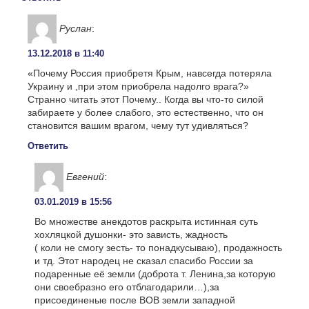
Руслан
:
13.12.2018 в 11:40
«Почему Россия приобретя Крым, навсегда потеряла
Украину и ,при этом приобрела надолго врага?»
Странно читать этот Почему.. Когда вы что-то силой
забираете у более слабого, это естественно, что он
становится вашим врагом, чему тут удивляться?
Ответить
Евгений
:
03.01.2019 в 15:56
Во множестве анекдотов раскрыта истинная суть
хохляцкой душонки- это зависть, жадность
( коли не смогу зесть- то понадкусываю), продажность
и тд. Этот народец не сказал спасибо России за
подаренные её земли (доброта т. Ленина,за которую
они своебразно его отблагодарили…),за
присоединеные после ВОВ земли западной