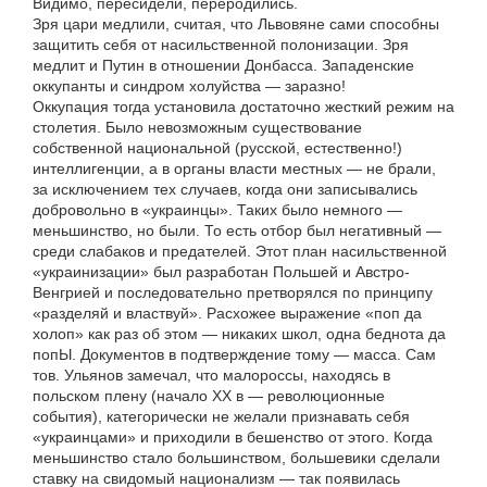
Видимо, пересидели, переродились.
Зря цари медлили, считая, что Львовяне сами способны
защитить себя от насильственной полонизации. Зря
медлит и Путин в отношении Донбасса. Западенские
оккупанты и синдром холуйства — заразно!
Оккупация тогда установила достаточно жесткий режим на
столетия. Было невозможным существование
собственной национальной (русской, естественно!)
интеллигенции, а в органы власти местных — не брали,
за исключением тех случаев, когда они записывались
добровольно в «украинцы». Таких было немного —
меньшинство, но были. То есть отбор был негативный —
среди слабаков и предателей. Этот план насильственной
«украинизации» был разработан Польшей и Австро-
Венгрией и последовательно претворялся по принципу
«разделяй и властвуй». Расхожее выражение «поп да
холоп» как раз об этом — никаких школ, одна беднота да
попЫ. Документов в подтверждение тому — масса. Сам
тов. Ульянов замечал, что малороссы, находясь в
польском плену (начало XX в — революционные
события), категорически не желали признавать себя
«украинцами» и приходили в бешенство от этого. Когда
меньшинство стало большинством, большевики сделали
ставку на свидомый национализм — так появилась