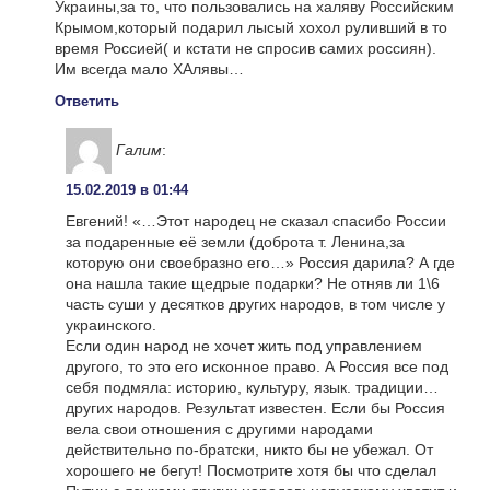
Украины,за то, что пользовались на халяву Российским
Крымом,который подарил лысый хохол руливший в то
время Россией( и кстати не спросив самих россиян).
Им всегда мало ХАлявы…
Ответить
Галим
:
15.02.2019 в 01:44
Евгений! «…Этот народец не сказал спасибо России
за подаренные её земли (доброта т. Ленина,за
которую они своебразно его…» Россия дарила? А где
она нашла такие щедрые подарки? Не отняв ли 1\6
часть суши у десятков других народов, в том числе у
украинского.
Если один народ не хочет жить под управлением
другого, то это его исконное право. А Россия все под
себя подмяла: историю, культуру, язык. традиции…
других народов. Результат известен. Если бы Россия
вела свои отношения с другими народами
действительно по-братски, никто бы не убежал. От
хорошего не бегут! Посмотрите хотя бы что сделал