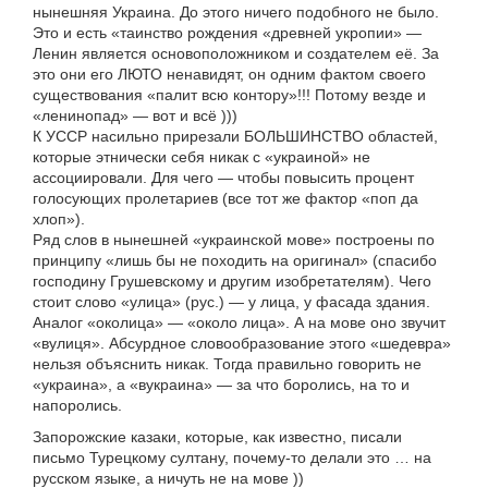
нынешняя Украина. До этого ничего подобного не было.
Это и есть «таинство рождения «древней укропии» —
Ленин является основоположником и создателем её. За
это они его ЛЮТО ненавидят, он одним фактом своего
существования «палит всю контору»!!! Потому везде и
«ленинопад» — вот и всё )))
К УССР насильно прирезали БОЛЬШИНСТВО областей,
которые этнически себя никак с «украиной» не
ассоциировали. Для чего — чтобы повысить процент
голосующих пролетариев (все тот же фактор «поп да
хлоп»).
Ряд слов в нынешней «украинской мове» построены по
принципу «лишь бы не походить на оригинал» (спасибо
господину Грушевскому и другим изобретателям). Чего
стоит слово «улица» (рус.) — у лица, у фасада здания.
Аналог «околица» — «около лица». А на мове оно звучит
«вулиця». Абсурдное словообразование этого «шедевра»
нельзя объяснить никак. Тогда правильно говорить не
«украина», а «вукраина» — за что боролись, на то и
напоролись.
Запорожские казаки, которые, как известно, писали
письмо Турецкому султану, почему-то делали это … на
русском языке, а ничуть не на мове ))