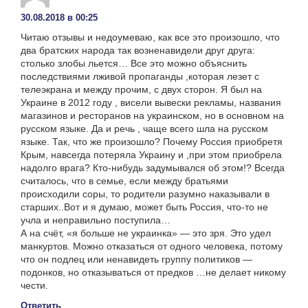
30.08.2018 в 00:25
Читаю отзывы и недоумеваю, как все это произошло, что
два братских народа так возненавидели друг друга:
столько злобы льется… Все это можно объяснить
последствиями лживой пропаганды ,которая лезет с
телеэкрана и между прочим, с двух сторон. Я был на
Украине в 2012 году , висели вывески рекламы, названия
магазинов и ресторанов на украинском, но в основном на
русском языке. Да и речь , чаще всего шла на русском
языке. Так, что же произошло? Почему Россия приобретя
Крым, навсегда потеряла Украину и ,при этом приобрела
надолго врага? Кто-нибудь задумывался об этом!? Всегда
считалось, что в семье, если между братьями
происходили соры, то родители разумно наказывали в
старших..Вот и я думаю, может быть Россия, что-то не
учла и неправильно поступила…
А на счёт, «я больше не украинка» — это зря. Это удел
манкуртов. Можно отказаться от одного человека, потому
что он подлец или ненавидеть группу политиков —
подонков, но отказываться от предков …не делает никому
чести.
Ответить