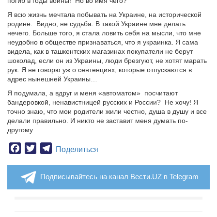
погиб в годы войны! Но во имя чего?
Я всю жизнь мечтала побывать на Украине, на исторической
родине. Видно, не судьба. В такой Украине мне делать
нечего. Больше того, я стала ловить себя на мысли, что мне
неудобно в обществе признаваться, что я украинка. Я сама
видела, как в ташкентских магазинах покупатели не берут
шоколад, если он из Украины, люди брезгуют, не хотят марать
рук. Я не говорю уж о сентенциях, которые отпускаются в
адрес нынешней Украины…
Я подумала, а вдруг и меня «автоматом» посчитают
бандеровкой, ненавистницей русских и России? Не хочу! Я
точно знаю, что мои родители жили честно, душа в душу и все
делали правильно. И никто не заставит меня думать по-
другому.
Facebook
Twitter
Telegram
Поделиться
Подписывайтесь на канал Вести.UZ в Telegram