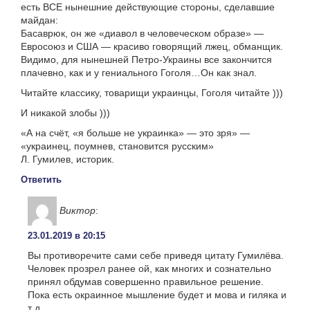
есть ВСЕ нынешние действующие стороны, сделавшие
майдан:
Басаврюк, он же «диавол в человеческом образе» —
Евросоюз и США — красиво говорящий лжец, обманщик.
Видимо, для нынешней Петро-Украины все закончится
плачевно, как и у гениального Гоголя…Он как знал.
Читайте классику, товарищи украинцы, Гоголя читайте )))
И никакой злобы )))
«А на счёт, «я больше не украинка» — это зря» —
«украинец, поумнев, становится русским»
Л. Гумилев, историк.
Ответить
Виктор
:
23.01.2019 в 20:15
Вы противоречите сами себе приведя цитату Гумилёва.
Человек прозрел ранее ой, как многих и сознательно
принял обдумав совершенно правильное решение.
Пока есть окраинное мышление будет и мова и гиляка и
т д.