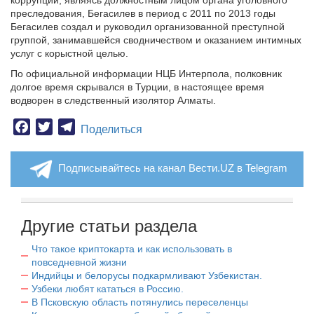
коррупции, являясь должностным лицом органа уголовного
преследования, Бегасилев в период с 2011 по 2013 годы
Бегасилев создал и руководил организованной преступной
группой, занимавшейся сводничеством и оказанием интимных
услуг с корыстной целью.
По официальной информации НЦБ Интерпола, полковник
долгое время скрывался в Турции, в настоящее время
водворен в следственный изолятор Алматы.
Facebook
Twitter
Telegram
Поделиться
Подписывайтесь на канал Вести.UZ в Telegram
Другие статьи раздела
Что такое криптокарта и как использовать в
повседневной жизни
Индийцы и белорусы подкармливают Узбекистан.
Узбеки любят кататься в Россию.
В Псковскую область потянулись переселенцы