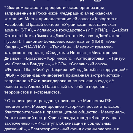
* Экстремистские и террористические организации,
запрещенные в Российской Федерации: американская
компания Meta и принадлежащие ей соцсети Instagram и
Facebook, «Правый сектор», «Украинская повстанческая
армия» (УПА), «Исламское государство» (ИГ, ИГИЛ), «Джабхат
Фатх аш-Шам» (бывшая «Джабхат ан-Нусра», «Джебхат ан-
Нусра»), Национал-Большевистская партия (НБП), «Аль-
Каида», «УНА-УНСО», «Талибан», «Меджлис крымско-
татарского народа», «Свидетели Иеговы», «Мизантропик
Дивижн», «Братство» Корчинского, «Артподготовка», «Тризуб
им. Степана Бандеры», «НСО», «Славянский союз»,
«Формат-18», «Хизб ут-Тахрир», «Фонд борьбы с коррупцией»
(ФБК) – организация-иноагент, признанная экстремистской,
запрещена в РФ и ликвидирована по решению суда; её
основатель Алексей Навальный включён в перечень
террористов и экстремистов.
* Организации и граждане, признанные Минюстом РФ
иноагентами: Международное историко-просветительское,
благотворительное и правозащитное общество «Мемориал»,
Аналитический центр Юрия Левады, фонд «В защиту прав
заключённых», «Институт глобализации и социальных
движений», «Благотворительный фонд охраны здоровья и