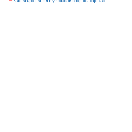
Каннаваро нашел в узбекской сборной «крота».