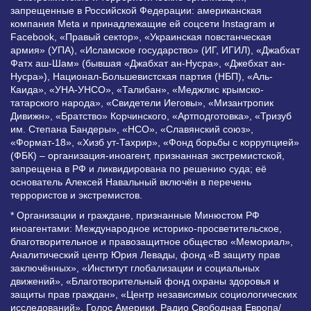
запрещенные в Российской Федерации: американская
компания Meta и принадлежащие ей соцсети Instagram и
Facebook, «Правый сектор», «Украинская повстанческая
армия» (УПА), «Исламское государство» (ИГ, ИГИЛ), «Джабхат
Фатх аш-Шам» (бывшая «Джабхат ан-Нусра», «Джебхат ан-
Нусра»), Национал-Большевистская партия (НБП), «Аль-
Каида», «УНА-УНСО», «Талибан», «Меджлис крымско-
татарского народа», «Свидетели Иеговы», «Мизантропик
Дивижн», «Братство» Корчинского, «Артподготовка», «Тризуб
им. Степана Бандеры», «НСО», «Славянский союз»,
«Формат-18», «Хизб ут-Тахрир», «Фонд борьбы с коррупцией»
(ФБК) – организация-иноагент, признанная экстремистской,
запрещена в РФ и ликвидирована по решению суда; её
основатель Алексей Навальный включён в перечень
террористов и экстремистов.
* Организации и граждане, признанные Минюстом РФ
иноагентами: Международное историко-просветительское,
благотворительное и правозащитное общество «Мемориал»,
Аналитический центр Юрия Левады, фонд «В защиту прав
заключённых», «Институт глобализации и социальных
движений», «Благотворительный фонд охраны здоровья и
защиты прав граждан», «Центр независимых социологических
исследований», Голос Америки, Радио Свободная Европа/