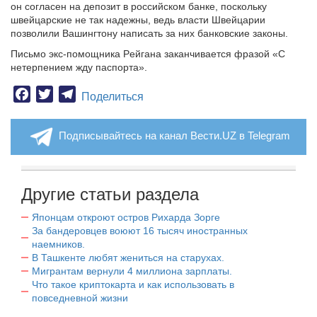
он согласен на депозит в российском банке, поскольку
швейцарские не так надежны, ведь власти Швейцарии
позволили Вашингтону написать за них банковские законы.
Письмо экс-помощника Рeйгaнa заканчивается фразой «С
нетерпением жду паспорта».
Facebook
Twitter
Telegram
Поделиться
Подписывайтесь на канал Вести.UZ в Telegram
Другие статьи раздела
Японцам откроют остров Рихарда Зорге
За бандеровцев воюют 16 тысяч иностранных
наемников.
В Ташкенте любят жениться на старухах.
Мигрантам вернули 4 миллиона зарплаты.
Что такое криптокарта и как использовать в
повседневной жизни