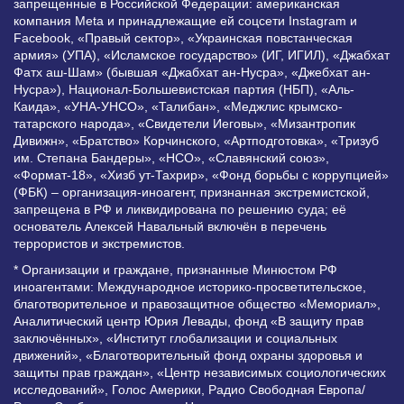
запрещенные в Российской Федерации: американская
компания Meta и принадлежащие ей соцсети Instagram и
Facebook, «Правый сектор», «Украинская повстанческая
армия» (УПА), «Исламское государство» (ИГ, ИГИЛ), «Джабхат
Фатх аш-Шам» (бывшая «Джабхат ан-Нусра», «Джебхат ан-
Нусра»), Национал-Большевистская партия (НБП), «Аль-
Каида», «УНА-УНСО», «Талибан», «Меджлис крымско-
татарского народа», «Свидетели Иеговы», «Мизантропик
Дивижн», «Братство» Корчинского, «Артподготовка», «Тризуб
им. Степана Бандеры», «НСО», «Славянский союз»,
«Формат-18», «Хизб ут-Тахрир», «Фонд борьбы с коррупцией»
(ФБК) – организация-иноагент, признанная экстремистской,
запрещена в РФ и ликвидирована по решению суда; её
основатель Алексей Навальный включён в перечень
террористов и экстремистов.
* Организации и граждане, признанные Минюстом РФ
иноагентами: Международное историко-просветительское,
благотворительное и правозащитное общество «Мемориал»,
Аналитический центр Юрия Левады, фонд «В защиту прав
заключённых», «Институт глобализации и социальных
движений», «Благотворительный фонд охраны здоровья и
защиты прав граждан», «Центр независимых социологических
исследований», Голос Америки, Радио Свободная Европа/