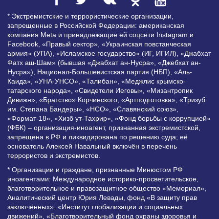
* Экстремистские и террористические организации,
запрещенные в Российской Федерации: американская
компания Meta и принадлежащие ей соцсети Instagram и
Facebook, «Правый сектор», «Украинская повстанческая
армия» (УПА), «Исламское государство» (ИГ, ИГИЛ), «Джабхат
Фатх аш-Шам» (бывшая «Джабхат ан-Нусра», «Джебхат ан-
Нусра»), Национал-Большевистская партия (НБП), «Аль-
Каида», «УНА-УНСО», «Талибан», «Меджлис крымско-
татарского народа», «Свидетели Иеговы», «Мизантропик
Дивижн», «Братство» Корчинского, «Артподготовка», «Тризуб
им. Степана Бандеры», «НСО», «Славянский союз»,
«Формат-18», «Хизб ут-Тахрир», «Фонд борьбы с коррупцией»
(ФБК) – организация-иноагент, признанная экстремистской,
запрещена в РФ и ликвидирована по решению суда; её
основатель Алексей Навальный включён в перечень
террористов и экстремистов.
* Организации и граждане, признанные Минюстом РФ
иноагентами: Международное историко-просветительское,
благотворительное и правозащитное общество «Мемориал»,
Аналитический центр Юрия Левады, фонд «В защиту прав
заключённых», «Институт глобализации и социальных
движений», «Благотворительный фонд охраны здоровья и