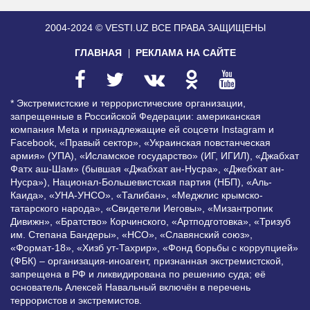
2004-2024 © VESTI.UZ
ВСЕ ПРАВА ЗАЩИЩЕНЫ
ГЛАВНАЯ
РЕКЛАМА НА САЙТЕ
* Экстремистские и террористические организации,
запрещенные в Российской Федерации: американская
компания Meta и принадлежащие ей соцсети Instagram и
Facebook, «Правый сектор», «Украинская повстанческая
армия» (УПА), «Исламское государство» (ИГ, ИГИЛ), «Джабхат
Фатх аш-Шам» (бывшая «Джабхат ан-Нусра», «Джебхат ан-
Нусра»), Национал-Большевистская партия (НБП), «Аль-
Каида», «УНА-УНСО», «Талибан», «Меджлис крымско-
татарского народа», «Свидетели Иеговы», «Мизантропик
Дивижн», «Братство» Корчинского, «Артподготовка», «Тризуб
им. Степана Бандеры», «НСО», «Славянский союз»,
«Формат-18», «Хизб ут-Тахрир», «Фонд борьбы с коррупцией»
(ФБК) – организация-иноагент, признанная экстремистской,
запрещена в РФ и ликвидирована по решению суда; её
основатель Алексей Навальный включён в перечень
террористов и экстремистов.