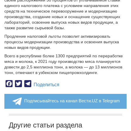
своем распоряжении 50 процентов от уплачиваемой ставки
единого налогового платежа с условием направления этих
средств на техническое перевооружение и модернизацию
производства, создание новых и оснащение существующих
лабораторий, освоение выпуска новых видов продукции, а
также развитие сырьевой базы.
Продление налоговой льготы позволит активизировать
процессы модернизации производства и освоения выпуска
новых видов продукции.
Всего в республике более 1300 предприятий по переработке
мяса и молока, к 2021 году производство мяса планируется
довести до 2,5 миллиона тонн, а молока — до 13 миллионов
тонн, отмечают в узбекском пищепромхолдинге.
Facebook
Twitter
Telegram
Поделиться
Подписывайтесь на канал Вести.UZ в Telegram
Другие статьи раздела