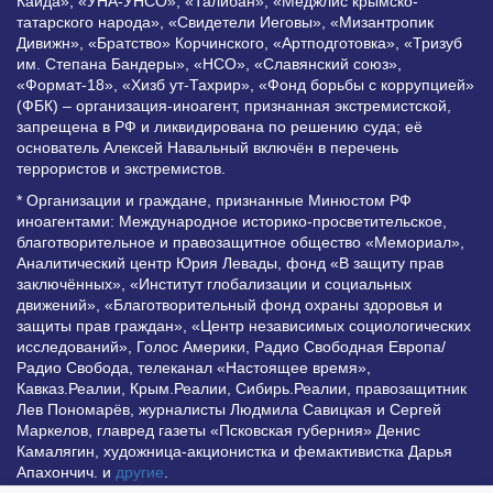
Каида», «УНА-УНСО», «Талибан», «Меджлис крымско-
татарского народа», «Свидетели Иеговы», «Мизантропик
Дивижн», «Братство» Корчинского, «Артподготовка», «Тризуб
им. Степана Бандеры», «НСО», «Славянский союз»,
«Формат-18», «Хизб ут-Тахрир», «Фонд борьбы с коррупцией»
(ФБК) – организация-иноагент, признанная экстремистской,
запрещена в РФ и ликвидирована по решению суда; её
основатель Алексей Навальный включён в перечень
террористов и экстремистов.
* Организации и граждане, признанные Минюстом РФ
иноагентами: Международное историко-просветительское,
благотворительное и правозащитное общество «Мемориал»,
Аналитический центр Юрия Левады, фонд «В защиту прав
заключённых», «Институт глобализации и социальных
движений», «Благотворительный фонд охраны здоровья и
защиты прав граждан», «Центр независимых социологических
исследований», Голос Америки, Радио Свободная Европа/
Радио Свобода, телеканал «Настоящее время»,
Кавказ.Реалии, Крым.Реалии, Сибирь.Реалии, правозащитник
Лев Пономарёв, журналисты Людмила Савицкая и Сергей
Маркелов, главред газеты «Псковская губерния» Денис
Камалягин, художница-акционистка и фемактивистка Дарья
Апахончич. и
другие
.