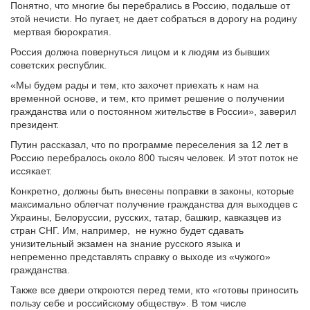
Понятно, что многие бы перебрались в Россию, подальше от
этой нечисти. Но пугает, не дает собраться в дорогу на родину
мертвая бюрократия.
Россия должна повернуться лицом и к людям из бывших
советских республик.
«Мы будем рады и тем, кто захочет приехать к нам на
временной основе, и тем, кто примет решение о получении
гражданства или о постоянном жительстве в России», заверил
президент.
Путин рассказал, что по программе переселения за 12 лет в
Россию перебралось около 800 тысяч человек. И этот поток не
иссякает.
Конкретно, должны быть внесены поправки в законы, которые
максимально облегчат получение гражданства для выходцев с
Украины, Белоруссии, русских, татар, башкир, кавказцев из
стран СНГ. Им, например, не нужно будет сдавать
унизительный экзамен на знание русского языка и
непременно представлять справку о выходе из «чужого»
гражданства.
Также все двери откроются перед теми, кто «готовы приносить
пользу себе и российскому обществу». В том числе