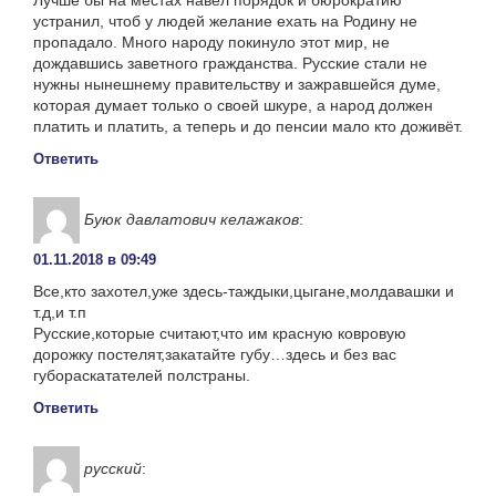
Лучше бы на местах навёл порядок и бюрократию
устранил, чтоб у людей желание ехать на Родину не
пропадало. Много народу покинуло этот мир, не
дождавшись заветного гражданства. Русские стали не
нужны нынешнему правительству и зажравшейся думе,
которая думает только о своей шкуре, а народ должен
платить и платить, а теперь и до пенсии мало кто доживёт.
Ответить
Буюк давлатович келажаков
:
01.11.2018 в 09:49
Все,кто захотел,уже здесь-таждыки,цыгане,молдавашки и
т.д,и т.п
Русские,которые считают,что им красную ковровую
дорожку постелят,закатайте губу…здесь и без вас
губораскатателей полстраны.
Ответить
русский
: